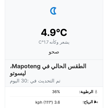
4.9°C
يشعر وكأنه 1.7°C
صحو
الطقس الحالي في Mapoteng،
ليسوتو
تم التحديث في :30 اليوم
💧
الرطوبة:
36%
🌬️
الرياح:
3.6 kph (111°)