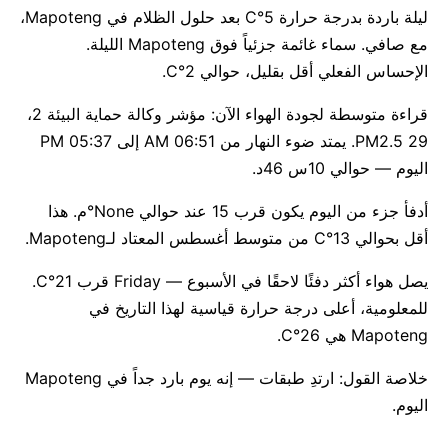
ليلة باردة بدرجة حرارة 5°C بعد حلول الظلام في Mapoteng،
مع صافي. سماء غائمة جزئياً فوق Mapoteng الليلة.
الإحساس الفعلي أقل بقليل، حوالي 2°C.
قراءة متوسطة لجودة الهواء الآن: مؤشر وكالة حماية البيئة 2،
PM2.5 29. يمتد ضوء النهار من 06:51 AM إلى 05:37 PM
اليوم — حوالي 10س 46د.
أدفأ جزء من اليوم يكون قرب 15 عند حوالي None°م. هذا
أقل بحوالي 13°C من متوسط أغسطس المعتاد لـMapoteng.
يصل هواء أكثر دفئًا لاحقًا في الأسبوع — Friday قرب 21°C.
للمعلومية، أعلى درجة حرارة قياسية لهذا التاريخ في
Mapoteng هي 26°C.
خلاصة القول: ارتدِ طبقات — إنه يوم بارد جداً في Mapoteng
اليوم.