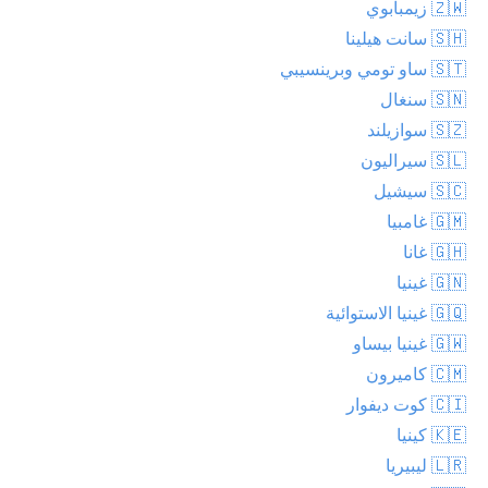
🇿🇼 زيمبابوي
🇸🇭 سانت هيلينا
🇸🇹 ساو تومي وبرينسيبي
🇸🇳 سنغال
🇸🇿 سوازيلند
🇸🇱 سيراليون
🇸🇨 سيشيل
🇬🇲 غامبيا
🇬🇭 غانا
🇬🇳 غينيا
🇬🇶 غينيا الاستوائية
🇬🇼 غينيا بيساو
🇨🇲 كاميرون
🇨🇮 كوت ديفوار
🇰🇪 كينيا
🇱🇷 ليبيريا