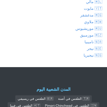
🇲🇱 مالي
🇾🇹 مايوت
🇲🇬 مدغشقر
🇲🇼 ملاوي
🇲🇺 موريشيوس
🇲🇿 موزمبيق
🇳🇦 ناميبيا
🇳🇪 نيجر
🇳🇬 نيجيريا
المدن الشعبية اليوم
🇹🇷 الطقس في أضنة
🇧🇷 الطقس في ريسيفي
🇮🇳 الطقس في Pimpri-Chinchwad
🇦🇹 الطقس في فيينا