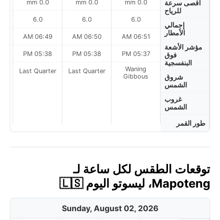
0.0 mm
0.0 mm
0.0 mm
أقصى سرعة
للرياح
6.0
6.0
6.0
إجمالي
الأمطار
AM
06:49 AM
06:50 AM
06:51 AM
مؤشر الأشعة
PM
05:38 PM
05:38 PM
05:37 PM
فوق
البنفسجية
Waning
ter
Last Quarter
Last Quarter
Gibbous
شروق
الشمس
غروب
الشمس
طور القمر
توقعات الطقس لكل ساعة لـ
Mapoteng، ليسوتو اليوم 🇱🇸
Sunday, August 02, 2026