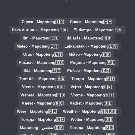
🇮🇩
🇲🇾
Cuaca · Mapoteng
Cuaca · Mapoteng
🇹🇷
🇪🇸
Hava durumu · Mapoteng
El tiempo · Mapoteng
🇪🇪
🇭🇺
Ilm · Mapoteng
Időjárás · Mapoteng
🇮🇹
🇱🇻
Meteo · Mapoteng
Laikapstākļi · Mapoteng
🇱🇹
🇫🇷
Oras · Mapoteng
Météo · Mapoteng
🇸🇰
🇵🇱
Počasie · Mapoteng
Pogoda · Mapoteng
🇫🇮
🇨🇿
Sää · Mapoteng
Počasí · Mapoteng
🇻🇳
🇵🇹
Thời tiết · Mapoteng
Tempo · Mapoteng
🇷🇸
🇩🇰
Vreme · Mapoteng
Vejret · Mapoteng
🇷🇴
🇸🇮
Vremea · Mapoteng
Vreme · Mapoteng
🇳🇴
🇸🇪
Været · Mapoteng
Vädret · Mapoteng
🇳🇱
🇬🇧🇺🇸
Weer · Mapoteng
Weather · Mapoteng
🇺🇦
🇩🇪
Погода · Mapoteng
Wetter · Mapoteng
🇸🇦
🇷🇺
Погода · Mapoteng
الطقس · Mapoteng