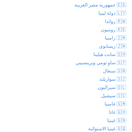
🇪🇬 جمهورية مصر العربية
🇱🇾 دولة ليبيا
🇷🇼 رواندا
🇷🇪 روينيون
🇿🇲 زامبيا
🇿🇼 زيمبابوي
🇸🇭 سانت هيلينا
🇸🇹 ساو تومي وبرينسيبي
🇸🇳 سنغال
🇸🇿 سوازيلند
🇸🇱 سيراليون
🇸🇨 سيشيل
🇬🇲 غامبيا
🇬🇭 غانا
🇬🇳 غينيا
🇬🇶 غينيا الاستوائية