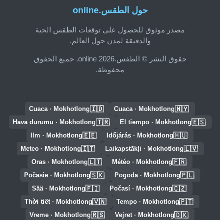
حول الطقس.online
مصدر موثوق للحصول على توقعات الطقس الحية
والدقيقة لمدن حول العالم.
حقوق النشر © الطقس.online 2026. جميع الحقوق
محفوظة.
🇮🇩
🇲🇾
Cuaca · Mokhotlong
Cuaca · Mokhotlong
🇹🇷
🇪🇸
Hava durumu · Mokhotlong
El tiempo · Mokhotlong
🇪🇪
🇭🇺
Ilm · Mokhotlong
Időjárás · Mokhotlong
🇮🇹
🇱🇻
Meteo · Mokhotlong
Laikapstākļi · Mokhotlong
🇱🇹
🇫🇷
Oras · Mokhotlong
Météo · Mokhotlong
🇸🇰
🇵🇱
Počasie · Mokhotlong
Pogoda · Mokhotlong
🇫🇮
🇨🇿
Sää · Mokhotlong
Počasí · Mokhotlong
🇻🇳
🇵🇹
Thời tiết · Mokhotlong
Tempo · Mokhotlong
🇷🇸
🇩🇰
Vreme · Mokhotlong
Vejret · Mokhotlong