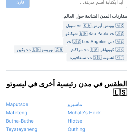
قارن →
مقارنات المدن الشائعة حول العالم:
🇦🇷 بوينس آيرس vs 🇰🇷 سيول
🇧🇷 São Paulo vs 🇺🇸 شيكاغو
🇦🇪 دبي vs 🇺🇸 Los Angeles
🇩🇰 كوبنهاغن vs 🇲🇦 مراكش
🇨🇦 تورونتو vs 🇨🇳 بكين
🇵🇹 لشبونة vs 🇸🇬 سنغافورة
الطقس في مدن رئيسية أخرى في ليسوتو
🇱🇸
ماسيرو
Maputsoe
Mafeteng
Mohale's Hoek
Butha-Buthe
Hlotse
Teyateyaneng
Quthing