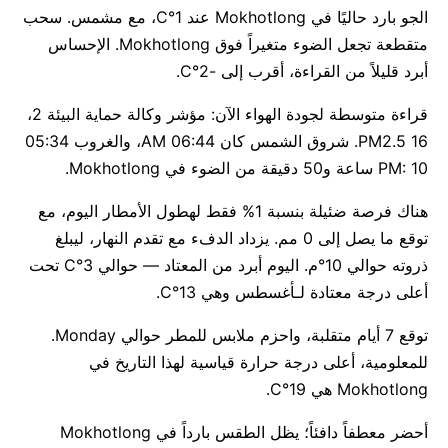
الجو بارد حاليًا في Mokhotlong عند 1°C، مع مشمس. سحب
متقطعة تجعل الضوء متغيراً فوق Mokhotlong. الإحساس
أبرد قليلاً من القراءة، أقرب إلى -2°C.
قراءة متوسطة لجودة الهواء الآن: مؤشر وكالة حماية البيئة 2،
PM2.5 16. شروق الشمس كان 06:44 AM، والغروب 05:34
PM: 10 ساعة و50 دقيقة من الضوء في Mokhotlong.
هناك فرصة ضئيلة بنسبة 1% فقط لهطول الأمطار اليوم، مع
توقع ما يصل إلى 0 مم. يزداد الدفء مع تقدم النهار، ليبلغ
ذروته حوالي 10°م. اليوم أبرد من المعتاد — حوالي 3°C تحت
أعلى درجة معتادة لـأغسطس وهي 13°C.
توقع 7 أيام متقلبة، واحزم ملابس للمطر حوالي Monday.
للمعلومية، أعلى درجة حرارة قياسية لهذا التاريخ في
Mokhotlong هي 19°C.
أحضر معطفاً دافئاً؛ يظل الطقس بارداً في Mokhotlong