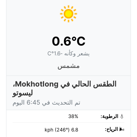
0.6°C
يشعر وكأنه -1.6°C
مشمس
الطقس الحالي في Mokhotlong،
ليسوتو
تم التحديث في 6:45 اليوم
💧
الرطوبة:
38%
🌬️
الرياح:
6.8 kph (246°)