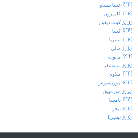
🇬🇼 غينيا بيساو
🇨🇲 كاميرون
🇨🇮 كوت ديفوار
🇰🇪 كينيا
🇱🇷 ليبيريا
🇲🇱 مالي
🇾🇹 مايوت
🇲🇬 مدغشقر
🇲🇼 ملاوي
🇲🇺 موريشيوس
🇲🇿 موزمبيق
🇳🇦 ناميبيا
🇳🇪 نيجر
🇳🇬 نيجيريا