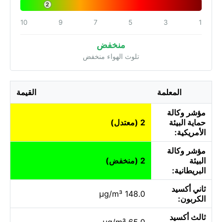
2
10
9
7
5
3
1
منخفض
تلوث الهواء منخفض
المعلمة
القيمة
مؤشر وكالة
حماية البيئة
2 (معتدل)
الأمريكية:
مؤشر وكالة
البيئة
2 (منخفض)
البريطانية:
ثاني أكسيد
148.0 µg/m³
الكربون:
ثالث أكسيد
65.0 µg/m³