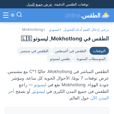
توقعات الطقس الدقيقة
.
عرض جميع الدول
.
☰
الطقس.
online
🌐
يرجى إدخال القيم أدناه للتحويل
>
ليسوتو
>
Mokhotlong
الطقس في Mokhotlong, ليسوتو 🇱🇸
التوقعات
الطقس في أغسطس
الطقس في سبتمبر
المتوسطات السنوية
طقس ليسوتو
الطقس المباشر في Mokhotlong، حاليًا 1°C مع مشمس.
عرض توقعات 7 يومًا، الأحوال الجوية كل ساعة، ومؤشر
جودة الهواء. Mokhotlong تقع في
ليسوتو
— راجع
الطقس في جميع المدن الكبرى في
ليسوتو
, أو تصفح
أحر
المدن الآن
حول العالم.