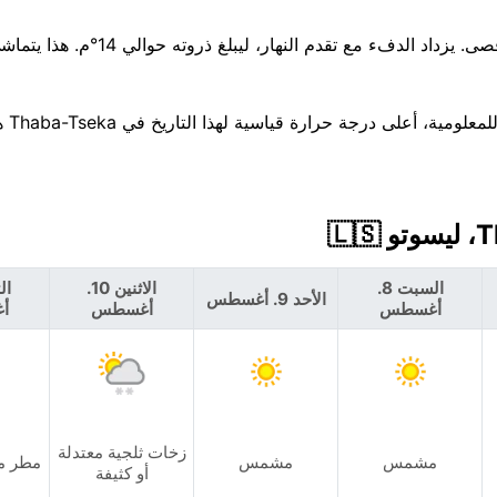
هطول الأمطار غير مرجح — فرصة بنسبة 1% تقريبًا، 0 مم كحد أقصى. يزداد الدفء 
السبت 8.
الاثنين 10.
الأحد 9. أغسطس
أغسطس
أغسطس
أ
زخات ثلجية معتدلة
مشمس
مشمس
مطر م
أو كثيفة