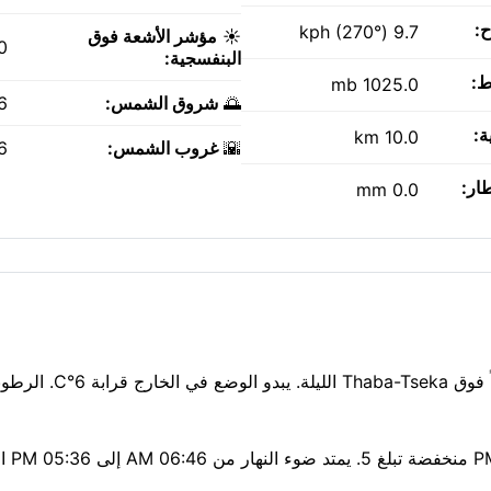
ح:
9.7 kph (270°)
☀️
مؤشر الأشعة فوق
0
البنفسجية:
ط:
1025.0 mb
🌅
شروق الشمس:
AM
ة:
10.0 km
🌇
غروب الشمس:
PM
طار:
0.0 mm
Thaba-Tseka باردة الليلة عند 8°C، مع صافي. سماء غائ
الهواء نقي اليوم — مؤش