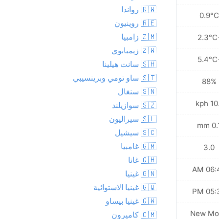
🇷🇼 رواندا
4.4°C
0.9°C
🇷🇪 روينيون
🇿🇲 زامبيا
-1.1°C
-2.
🇿🇼 زيمبابوي
-5.9°C
-5.
🇸🇭 سانت هيلينا
🇸🇹 ساو تومي وبرينسيبي
69%
88%
🇸🇳 سنغال
7.6 kph
10.1 
🇸🇿 سوازيلند
🇸🇱 سيراليون
0.0 mm
0.1 
🇸🇨 سيشيل
🇬🇲 غامبيا
3.0
3.0
🇬🇭 غانا
06:41 AM
06:42
🇬🇳 غينيا
🇬🇶 غينيا الاستوائية
05:40 PM
05:39
🇬🇼 غينيا بيساو
New Moon
New Mo
🇨🇲 كاميرون