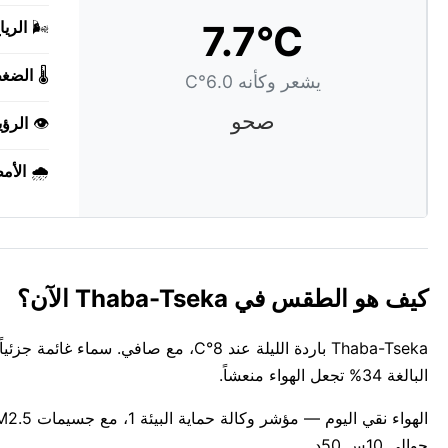
7.7°C
🌬️
الريا
🌡️
الضغ
يشعر وكأنه 6.0°C
صحو
👁️
الرؤي
🌧️
الأم
كيف هو الطقس في Thaba-Tseka الآن؟
البالغة 34% تجعل الهواء منعشاً.
حوالي 10س 50د.