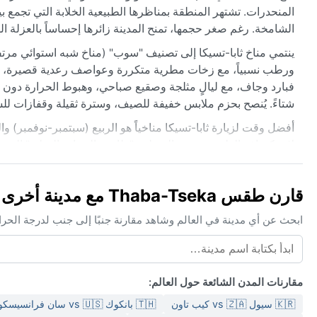
المنحدرات. تشتهر المنطقة بمناظرها الطبيعية الخلابة التي تجمع ب
الشامخة. رغم صغر حجمها، تمنح المدينة زائرها إحساساً بالعزلة ال
ينتمي مناخ ثابا-تسيكا إلى تصنيف "سوب" (مناخ شبه استوائي مرتف
فبارد وجاف، مع ليالٍ مثلجة وصقيع صباحي، وهبوط الحرارة دون ال
شتاءً. يُنصح بحزم ملابس خفيفة للصيف، وسترة ثقيلة وقفازات للش
أفضل وقت لزيارة ثابا-تسيكا مناخياً هو الربيع (سبتمبر-نوفمبر) و
لاستكشاف الطبيعة. تشهد المنطقة "ظاهرة الضباب الجبلي" الذي 
المدينة لأعاصير أو رياح سيارة قوية، لكن قد تتساقط الثلوج بشكل م
لطيفة معظم أيام السنة، مع موسم مطير قصير.
قارن طقس Thaba-Tseka مع مدينة أخرى
ابحث عن أي مدينة في العالم وشاهد مقارنة جنبًا إلى جنب لدرجة الحر
مقارنات المدن الشائعة حول العالم:
🇰🇷 سيول vs 🇿🇦 كيب تاون
🇹🇭 بانكوك vs 🇺🇸 سان فرانسيسكو