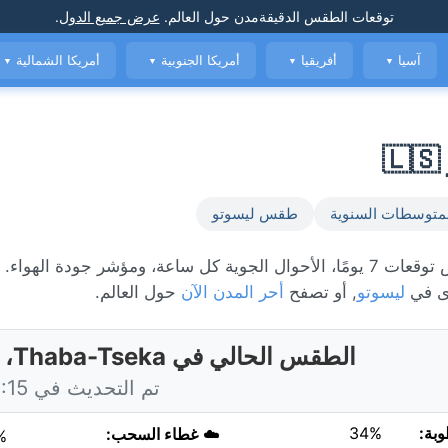
توقعات الطقس الدقيقة
مدن حول العالم
.
عرض جميع الدول
.
آسيا
أفريقيا
أمريكا الجنوبية
أمريكا الشمالية
▼
▼
▼
▼
متوسطات السنوية
طقس ليسوتو
ى في
ليسوتو
, أو تصفح
أحر المدن الآن
حول العالم.
الطقس الحالي في Thaba-Tseka، ليسوتو
تم التحديث في 19:15 اليوم
وبة:
34%
☁️
غطاء السحب:
%