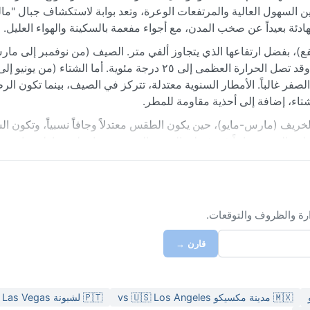
ين السهول العالية والمرتفعات الوعرة، وتعد بوابة لاستكشاف جبال "مال
هادئة بعيداً عن صخب المدن، مع أجواء مفعمة بالسكينة والهواء العليل.
ع)، بفضل ارتفاعها الذي يتجاوز ألفي متر. الصيف (من نوفمبر إلى ما
ورطب نسبياً، مع زخات مطرية متكررة وعواصف رعدية قصيرة، وقد تصل الحرارة العظمى إلى ٢٥ درجة مئوية. أ
صفر غالباً. الأمطار السنوية معتدلة، تتركز في الصيف، بينما تكون ال
تاء، إضافة إلى أحذية مقاومة للمطر.
الخريف (مارس-مايو)، حين يكون الطقس معتدلاً وجافاً نسبياً، وتكون ا
يلف القمم صباحاً في فصلي الربيع والخريف، مما يخلق مناظر ساحرة. 
فاجئ في الشتاء، مما يغلق الطرق أحياناً. إجمالاً، المناخ هنا يحافظ ع
ارة والظروف والتوقعات.
قارن →
🇲🇽 مدينة مكسيكو vs 🇺🇸 Los Angeles
🇵🇹 لشبونة vs 🇺🇸 Las Vegas