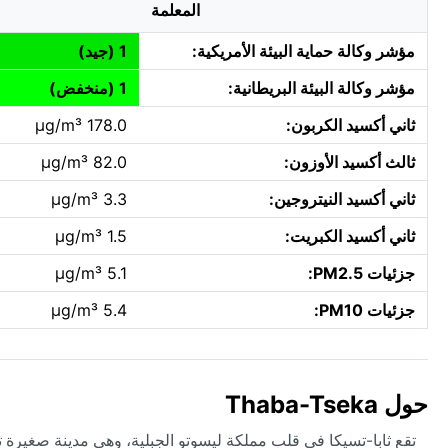
المعلمة
مؤشر وكالة حماية البيئة الأمريكية:
1 (جيد)
مؤشر وكالة البيئة البريطانية:
1 (منخفض)
ثاني أكسيد الكربون:
178.0 µg/m³
ثالث أكسيد الأوزون:
82.0 µg/m³
ثاني أكسيد النيتروجين:
3.3 µg/m³
ثاني أكسيد الكبريت:
1.5 µg/m³
جزئيات PM2.5:
5.1 µg/m³
جزئيات PM10:
5.4 µg/m³
حول Thaba-Tseka
تقع ثابا-تسيكا في قلب مملكة ليسوتو الجبلية، وهي مدينة صغيرة تح