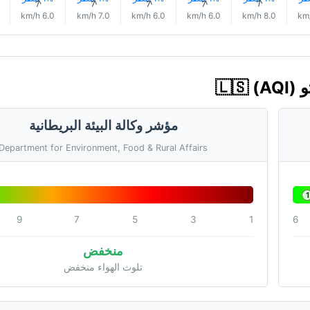
↑
↑
↑
↑
↑
6.0 km/h
7.0 km/h
6.0 km/h
6.0 km/h
8.0 km/h
مؤشر وكالة البيئة البريطانية
Department for Environment, Food & Rural Affairs
1
9
7
5
3
1
6
منخفض
تلوث الهواء منخفض