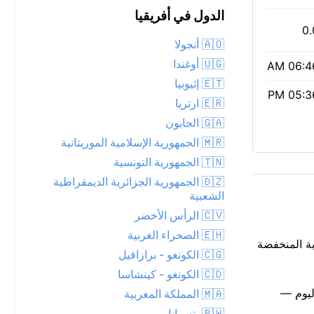
الدول في أفريقيا
0.
🇦🇴 أنجولا
🇺🇬 أوغندا
06:46 
🇪🇹 إثيوبيا
05:36 
🇪🇷 ارتريا
🇬🇦 الجابون
🇲🇷 الجمهورية الإسلامية الموريتانية
🇹🇳 الجمهورية التونسية
🇩🇿 الجمهورية الجزائرية الديمقراطية
الشعبية
🇨🇻 الرأس الأخضر
🇪🇭 الصحراء الغربية
مة جزئياً فوق Thaba-Tseka الليلة. يبدو الوضع في الخارج قرابة 6°C. الرطوبة المنخفضة
🇨🇬 الكونغو - برازافيل
🇨🇩 الكونغو - كينشاسا
ر وكالة حماية البيئة 1، مع جسيمات PM2.5 منخفضة تبلغ 5. يمتد ضوء النهار من 06:46 AM إلى 05:36 PM اليوم —
🇲🇦 المملكة المغربية
🇧🇼 بتسوانا