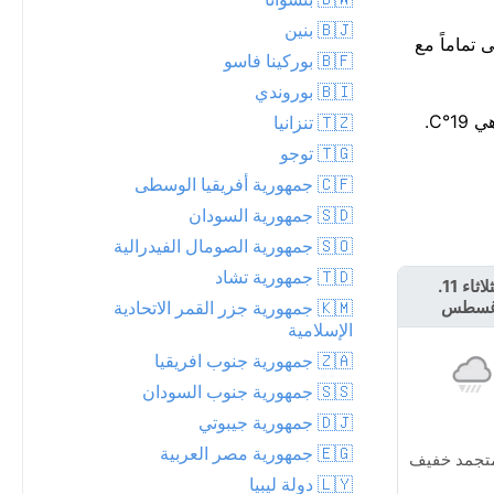
🇧🇯 بنين
مع تقدم النهار، ليبلغ ذروته حوالي 14°م. هذا يتماشى تماماً مع
🇧🇫 بوركينا فاسو
🇧🇮 بوروندي
🇹🇿 تنزانيا
🇹🇬 توجو
🇨🇫 جمهورية أفريقيا الوسطى
🇸🇩 جمهورية السودان
🇸🇴 جمهورية الصومال الفيدرالية
🇹🇩 جمهورية تشاد
الثلاثاء 11.
الأربعاء 12.
🇰🇲 جمهورية جزر القمر الاتحادية
غسطس
أغسطس
الإسلامية
🇿🇦 جمهورية جنوب افريقيا
🇸🇸 جمهورية جنوب السودان
🇩🇯 جمهورية جيبوتي
🇪🇬 جمهورية مصر العربية
تجمد خفيف
مشمس
🇱🇾 دولة ليبيا