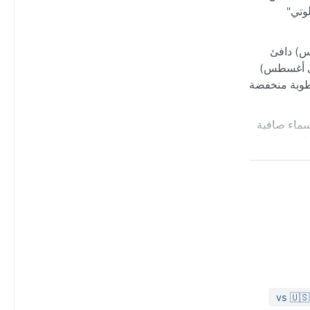
وتي"
رس) دافئ
ما الشتاء (من يونيو إلى أغسطس)
رطوبة منخفضة
لسماء صافية
لا تتعرض
لى برودة