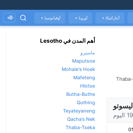
🌐
أنتاركتيكا
أوروبا
أوقيانوسيا
▾
▼
▼
▼
أهم المدن في Lesotho
ماسيرو
Maputsoe
Mohale's Hoek
Mafeteng
الطقس المباشر في Thaba-Tseka، حاليًا 8°C مع صحو. عرض توقعات 7 يومًا، الأحوال الجوية كل ساعة، ومؤشر جودة الهواء. Thaba-
Hlotse
Butha-Buthe
Quthing
Teyateyaneng
Qacha’s Nek
Thaba-Tseka
0