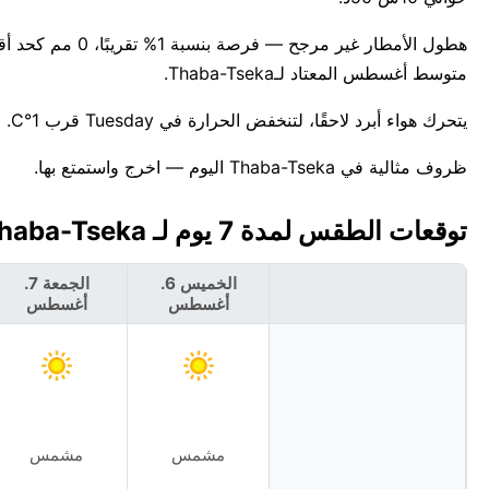
متوسط أغسطس المعتاد لـThaba-Tseka.
يتحرك هواء أبرد لاحقًا، لتنخفض الحرارة في Tuesday قرب 1°C. للمعلومية، أعلى درجة حرارة قياسية لهذا التاريخ في Thaba-Tseka هي 19°C.
ظروف مثالية في Thaba-Tseka اليوم — اخرج واستمتع بها.
توقعات الطقس لمدة 7 يوم لـ Thaba-Tseka، ليسوتو 🇱🇸
الخميس 6.
الجمعة 7.
أغسطس
أغسطس
مشمس
مشمس