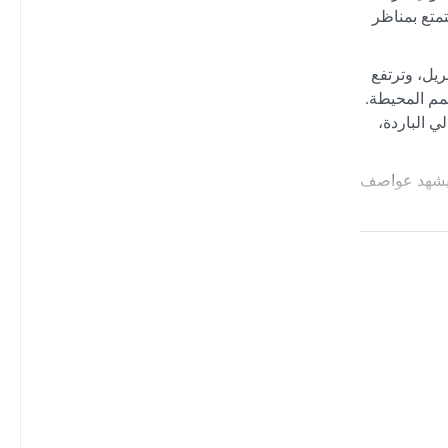
متع بمناظر
 وأبريل، وترتفع
قمم المحيطة.
يالي الباردة،
ف يشهد عواصف
اردة تنشط
تيانينغ