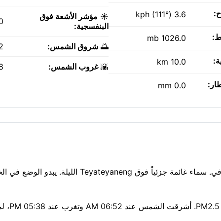
ح:
3.6 kph (111°)
☀️
مؤشر الأشعة فوق
0
البنفسجية:
ط:
1026.0 mb
🌅
شروق الشمس:
AM
ة:
10.0 km
🌇
غروب الشمس:
PM
طار:
0.0 mm
إنها ليلة باردة بدرجة حرارة 5°C في Teyateyaneng الآن، مع صافي. سماء غائمة جزئياً فوق ateyaneng