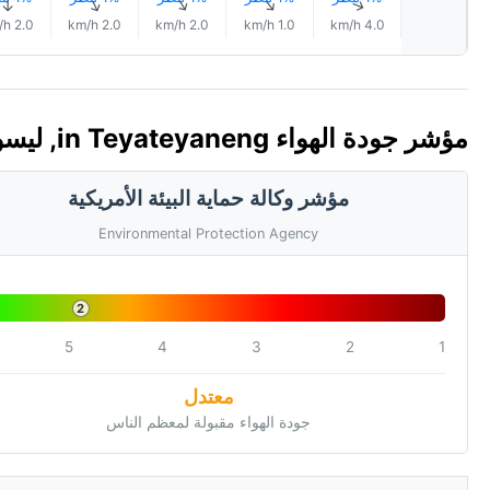
↑
↑
↑
↑
↑
2.0 km/h
2.0 km/h
2.0 km/h
1.0 km/h
4.0 km/h
مؤشر جودة الهواء in Teyateyaneng, ليسوتو 🇱🇸 (AQI)
مؤشر وكالة حماية البيئة الأمريكية
Environmental Protection Agency
2
5
4
3
2
1
معتدل
جودة الهواء مقبولة لمعظم الناس