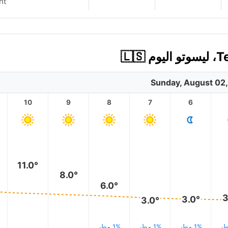
nt
Sunday, August 02
10
9
8
7
6
11.0°
8.0°
6.0°
3
3.0°
3.0°
1% مطر
1% مطر
1% مطر