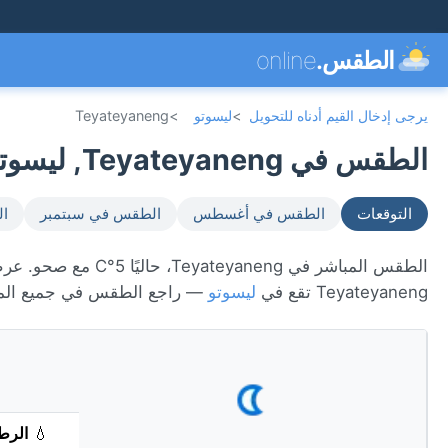
الطقس.
online
يرجى إدخال القيم أدناه للتحويل
>
ليسوتو
>
Teyateyaneng
الطقس في Teyateyaneng, ليسوتو 🇱🇸
التوقعات
الطقس في أغسطس
الطقس في سبتمبر
ال
Teyateyaneng تقع في
ليسوتو
— راجع الطقس في جميع الم
💧
الرط