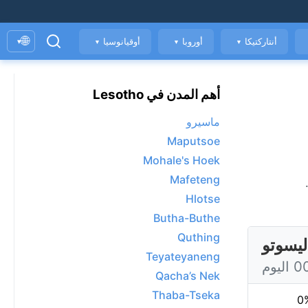
🌐
أنتاركتيكا
أوروبا
أوقيانوسيا
▾
▼
▼
▼
أهم المدن في Lesotho
ماسيرو
Maputsoe
Mohale's Hoek
Mafeteng
.
Hlotse
Butha-Buthe
Quthing
Teyateyaneng
Qacha’s Nek
Thaba-Tseka
0