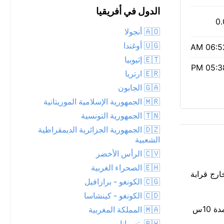
الدول في أفريقيا
0.
🇦🇴 أنجولا
🇺🇬 أوغندا
06:52 
🇪🇹 إثيوبيا
05:38 
🇪🇷 ارتريا
🇬🇦 الجابون
🇲🇷 الجمهورية الإسلامية الموريتانية
🇹🇳 الجمهورية التونسية
🇩🇿 الجمهورية الجزائرية الديمقراطية
الشعبية
🇨🇻 الرأس الأخضر
🇪🇭 الصحراء الغربية
Tey الليلة. يبدو الوضع في الخارج قرابة
🇨🇬 الكونغو - برازافيل
🇨🇩 الكونغو - كينشاسا
قراءة متوسطة لجودة الهواء الآن: مؤشر وكالة حماية البيئة 2، PM2.5 29. أشرقت الشمس عند 06:52 AM وتغرب عند 05:38 PM، لمدة 10س
🇲🇦 المملكة المغربية
🇧🇼 بتسوانا