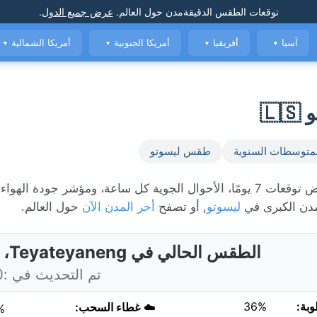
توقعات الطقس الدقيقة
مدن حول العالم
.
عرض جميع الدول
.
آسيا
أفريقيا
أمريكا الجنوبية
أمريكا الشمالية
▼
▼
▼
▼
متوسطات السنوية
طقس ليسوتو
الطقس المباشر في Teyateyaneng، حاليًا 5°C مع صحو. عرض توقعات 7 يومًا، الأحوال الجوية كل ساعة، ومؤشر جودة الهواء
دن الكبرى في
ليسوتو
, أو تصفح
أحر المدن الآن
حول العالم.
الطقس الحالي في Teyateyaneng، ليسوتو
تم التحديث في :00 اليوم
وبة:
36%
☁️
غطاء السحب:
%