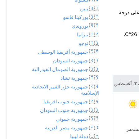
🇧🇯 بنين
روتها قرب None°م حوالي 15. اليوم أبرد من المعتاد — حوالي 13°C تحت أعلى درجة
🇧🇫 بوركينا فاسو
🇧🇮 بوروندي
🇹🇿 تنزانيا
🇹🇬 توجو
🇨🇫 جمهورية أفريقيا الوسطى
🇸🇩 جمهورية السودان
🇸🇴 جمهورية الصومال الفيدرالية
🇹🇩 جمهورية تشاد
طس
🇰🇲 جمهورية جزر القمر الاتحادية
الإسلامية
🇿🇦 جمهورية جنوب افريقيا
🇸🇸 جمهورية جنوب السودان
🇩🇯 جمهورية جيبوتي
🇪🇬 جمهورية مصر العربية
شمس
🇱🇾 دولة ليبيا