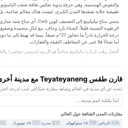
والنقوش الهندسية، وهي حرفة يدوية تعكس ثقافة شعب الباسوتو. ت
طبيعية خلابة تفتقدها المدن الكبرى. ليست هناك معالم صاخبة، بل 
ينتمي مناخ تياتيانينغ إلى ا
الرطوبة النسبية قليلاً. الشتاء بارد وجاف، مع ليالٍ متجمدة وصقي
درجة الحرارة نادراً ما تتجاوز 27°م صيفاً، ب
أما شتاءً فلا غنى عن المعاطف الثقيلة والقفازات.
أفضل وقت لزيارة تياتيانينغ مناخياً هو الربيع (سبتمبر-نوفمبر)
رعدية مفاجئة بعد الظهر، بينما يجلِب الشتاء ضباباً صباحياً وصقيعا
شتاءً. لذلك، يُنصح المسافر بالاستعلام المسبق عن أحوال الطرق ال
وجهة هادئة لمن يبحث عن أجواء مرتفعة نقية.
قارن طقس Teyateyaneng مع مدينة أخرى
ابحث عن أي مدينة في العالم وشاهد مقارنة جنبًا إلى جنب لدرجة الحر
مقارنات المدن الشائعة حول العالم:
🇸🇦 الرياض vs 🇸🇪 ستوكهولم
🇪🇸 مدريد vs 🇺🇸 نيويورك
🇸🇪 ستوكهولم vs 🇺🇸 ن