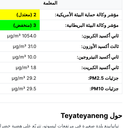
المعلمة
مؤشر وكالة حماية البيئة الأمريكية:
2 (معتدل)
مؤشر وكالة البيئة البريطانية:
3 (منخفض)
ثاني أكسيد الكربون:
1054.0 µg/m³
ثالث أكسيد الأوزون:
31.0 µg/m³
ثاني أكسيد النيتروجين:
10.0 µg/m³
ثاني أكسيد الكبريت:
1.8 µg/m³
جزئيات PM2.5:
29.2 µg/m³
جزئيات PM10:
29.5 µg/m³
حول Teyateyaneng
تياتيانينغ بلدة صغيرة في مرتفعات ليسوتو، تتربّع على هضبة خضراء ت