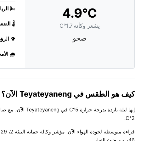
4.9°C
🌬️
الريا
🌡️
الضغ
يشعر وكأنه 1.7°C
صحو
👁️
الرؤي
🌧️
الأم
كيف هو الطقس في Teyateyaneng الآن؟
2°C.
46د من ضوء النهار.