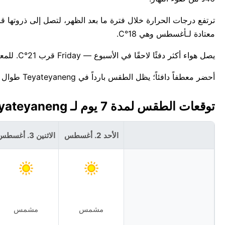
معتادة لـأغسطس وهي 18°C.
يصل هواء أكثر دفئًا لاحقًا في الأسبوع — Friday قرب 21°C. للمعلومية، أعلى درجة حرارة قياسية لهذا التاريخ في Teyateyaneng هي 26°C.
أحضر معطفاً دافئاً؛ يظل الطقس بارداً في Teyateyaneng طوال اليوم.
توقعات الطقس لمدة 7 يوم لـ Teyateyaneng، ليسوتو 🇱🇸
الأحد 2. أغسطس
الاثنين 3. أغسطس
مشمس
مشمس