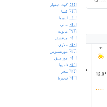
Cresce
🇨🇮 كوت ديفوار
🇰🇪 كينيا
🇱🇷 ليبيريا
🇲🇱 مالي
🇾🇹 مايوت
🇲🇬 مدغشقر
🇲🇼 ملاوي
16
15
14
13
12
11
🇲🇺 موريشيوس
🇲🇿 موزمبيق
🇳🇦 ناميبيا
16.0°
16.0°
15.0°
15.0°
14.0°
🇳🇪 نيجر
12.0°
🇳🇬 نيجيريا