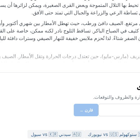
حيط بها التلال المتموجة وبعض القرى الصغيرة، ويمكن لزائرها أن يست
بَساطة الرعي والزراعة والجبال التي تمتد حتى الأفق.
لتصنيف كوبن Cwb، أي مناخ شبه مداري مرتفع. الصيف دافئ ورطب، حيث تهطل الأمطار بين شهري أكتوبر
ع كثيف في الصباح الباكر. تساقط الثلوج نادر لكنه ممكن، خاصة على ال
ينما قد تهبط إلى ما دون الصفر شتاءً. لذا تُحزم ملابس خفيفة للنهار الصيفي وسترات دافئة لل
 والخريف (مارس-مايو)، حين تعتدل درجات الحرارة وتقل الأمطار. الصي
ً قد يعطل الحركة. لا توجد أعاصير أو رياح موسمية قوية، لكن الرياح الب
جبلية، خاصة بعد هطول الثلج. مقارنة بالمدن الأخرى في ليسوتو، تظل تيا
ارة والظروف والتوقعات.
قارن →
يويورك
🇦🇺 سيدني vs 🇰🇷 سيول