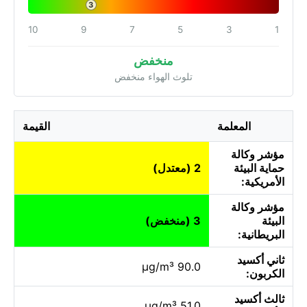
3
10
9
7
5
3
1
منخفض
تلوث الهواء منخفض
المعلمة
القيمة
مؤشر وكالة
حماية البيئة
2 (معتدل)
الأمريكية:
مؤشر وكالة
البيئة
3 (منخفض)
البريطانية:
ثاني أكسيد
90.0 µg/m³
الكربون:
ثالث أكسيد
51.0 µg/m³