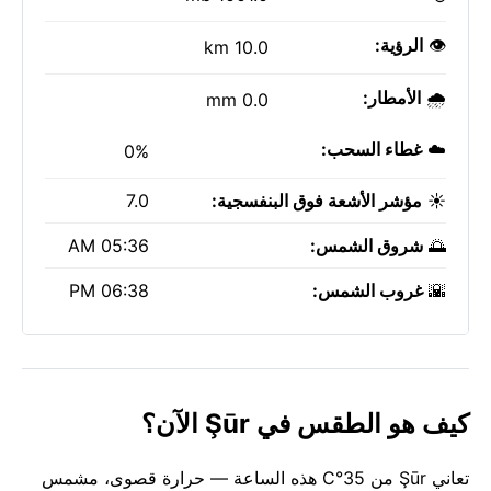
👁️
الرؤية:
10.0 km
🌧️
الأمطار:
0.0 mm
☁️
غطاء السحب:
0%
☀️
مؤشر الأشعة فوق البنفسجية:
7.0
🌅
شروق الشمس:
05:36 AM
🌇
غروب الشمس:
06:38 PM
كيف هو الطقس في Şūr الآن؟
تعاني Şūr من 35°C هذه الساعة — حرارة قصوى، مشمس