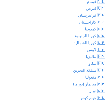
🇻🇳 فيتنام
🇨🇾 قبرص
🇰🇬 قرغيزستان
🇰🇿 كازاخستان
🇰🇭 كمبوديا
🇰🇷 كوريا الجنوبية
🇰🇵 كوريا الشمالية
🇱🇦 لاوس
🇲🇾 ماليزيا
🇲🇴 مكاو
🇧🇭 مملكة البحرين
🇲🇳 منغوليا
🇲🇲 ميانمار (بورما)
🇳🇵 نيبال
🇭🇰 هونغ كونغ