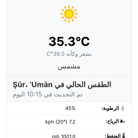
35.3°C
يشعر وكأنه 39.5°C
مشمس
الطقس الحالي في Şūr، ‘Umān
تم التحديث في 10:15 اليوم
💧
الرطوبة:
45%
🌬️
الرياح:
7.2 kph (20°)
🌡️
الضغط:
1001.0 mb