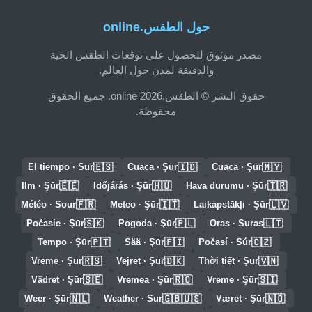
حول الطقس.online
مصدر موثوق للحصول على توقعات الطقس الحية
والدقيقة لمدن حول العالم.
حقوق النشر © الطقس.online 2026. جميع الحقوق
محفوظة.
🇪🇸
🇮🇩
🇲🇾
El tiempo · Sur
Cuaca · Şūr
Cuaca · Şūr
🇪🇪
🇭🇺
🇹🇷
Ilm · Şūr
Időjárás · Şūr
Hava durumu · Şūr
🇫🇷
🇮🇹
🇱🇻
Météo · Sour
Meteo · Şūr
Laikapstākļi · Şūr
🇸🇰
🇵🇱
🇱🇹
Počasie · Şūr
Pogoda · Şūr
Oras · Suras
🇵🇹
🇫🇮
🇨🇿
Tempo · Şūr
Sää · Şūr
Počasí · Súr
🇷🇸
🇩🇰
🇻🇳
Vreme · Şūr
Vejret · Şūr
Thời tiết · Şūr
🇸🇪
🇷🇴
🇸🇮
Vädret · Şūr
Vremea · Şūr
Vreme · Şūr
🇳🇱
🇬🇧🇺🇸
🇳🇴
Weer · Şūr
Weather · Sur
Været · Şūr