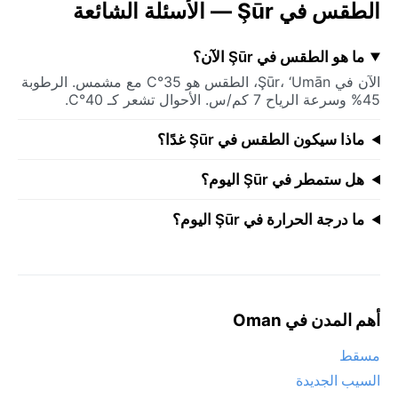
الطقس في Şūr — الأسئلة الشائعة
ما هو الطقس في Şūr الآن؟
الآن في Şūr، ‘Umān، الطقس هو 35°C مع مشمس. الرطوبة
45% وسرعة الرياح 7 كم/س. الأحوال تشعر كـ 40°C.
ماذا سيكون الطقس في Şūr غدًا؟
هل ستمطر في Şūr اليوم؟
ما درجة الحرارة في Şūr اليوم؟
أهم المدن في Oman
مسقط
السيب الجديدة