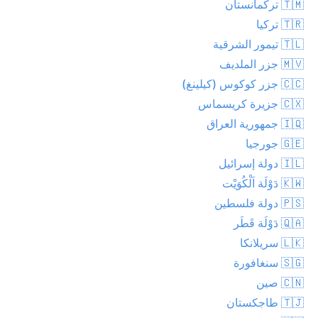
🇹🇲 تركمانستان
🇹🇷 تركيا
🇹🇱 تيمور الشرقية
🇲🇻 جزر الملديف
🇨🇨 جزر كوكوس (كيلينغ)
🇨🇽 جزيرة كريسماس
🇮🇶 جمهورية العراق
🇬🇪 جورجيا
🇮🇱 دولة إسرائيل
🇰🇼 دَوْلَة اَلْكُوَيْت
🇵🇸 دولة فلسطين
🇶🇦 دَوْلَة قَطَر
🇱🇰 سريلانكا
🇸🇬 سنغافورة
🇨🇳 صين
🇹🇯 طاجكستان