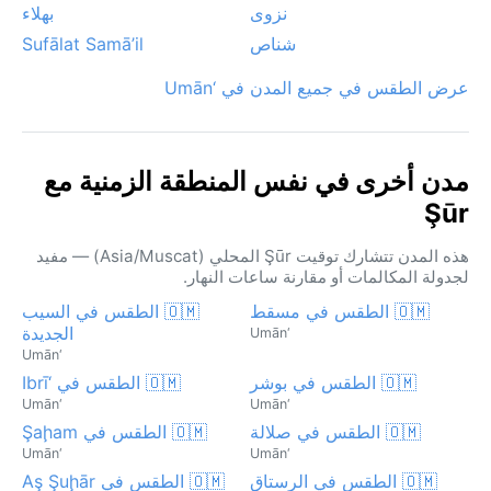
نزوى
بهلاء
شناص
Sufālat Samā’il
عرض الطقس في جميع المدن في ‘Umān
مدن أخرى في نفس المنطقة الزمنية مع
Şūr
هذه المدن تتشارك توقيت Şūr المحلي (Asia/Muscat) — مفيد
لجدولة المكالمات أو مقارنة ساعات النهار.
🇴🇲 الطقس في مسقط
🇴🇲 الطقس في السيب
الجديدة
‘Umān
‘Umān
🇴🇲 الطقس في بوشر
🇴🇲 الطقس في ‘Ibrī
‘Umān
‘Umān
🇴🇲 الطقس في صلالة
🇴🇲 الطقس في Şaḩam
‘Umān
‘Umān
🇴🇲 الطقس في الرستاق
🇴🇲 الطقس في Aş Şuḩār