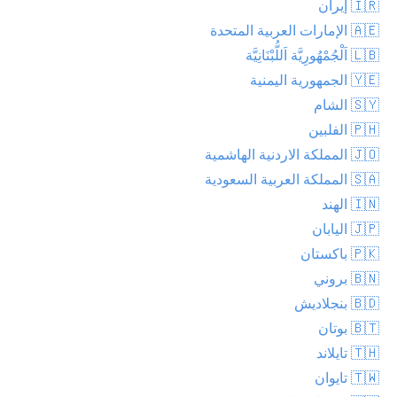
🇮🇷 إيران
🇦🇪 الإمارات العربية المتحدة
🇱🇧 اَلْجُمْهُورِيَّة اَللُّبْنَانِيَّة
🇾🇪 الجمهورية اليمنية
🇸🇾 الشام
🇵🇭 الفلبين
🇯🇴 المملكة الاردنية الهاشمية
🇸🇦 المملكة العربية السعودية
🇮🇳 الهند
🇯🇵 اليابان
🇵🇰 باكستان
🇧🇳 بروني
🇧🇩 بنجلاديش
🇧🇹 بوتان
🇹🇭 تايلاند
🇹🇼 تايوان