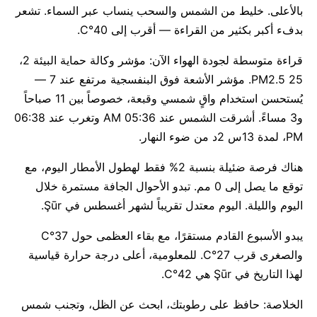
بالأعلى. خليط من الشمس والسحب ينساب عبر السماء. تشعر
بدفء أكبر بكثير من القراءة — أقرب إلى 40°C.
قراءة متوسطة لجودة الهواء الآن: مؤشر وكالة حماية البيئة 2،
PM2.5 25. مؤشر الأشعة فوق البنفسجية مرتفع عند 7 —
يُستحسن استخدام واقٍ شمسي وقبعة، خصوصاً بين 11 صباحاً
و3 مساءً. أشرقت الشمس عند 05:36 AM وتغرب عند 06:38
PM، لمدة 13س 2د من ضوء النهار.
هناك فرصة ضئيلة بنسبة 2% فقط لهطول الأمطار اليوم، مع
توقع ما يصل إلى 0 مم. تبدو الأحوال الجافة مستمرة خلال
اليوم والليلة. اليوم معتدل تقريباً لشهر أغسطس في Şūr.
يبدو الأسبوع القادم مستقرًا، مع بقاء العظمى حول 37°C
والصغرى قرب 27°C. للمعلومية، أعلى درجة حرارة قياسية
لهذا التاريخ في Şūr هي 42°C.
الخلاصة: حافظ على رطوبتك، ابحث عن الظل، وتجنب شمس