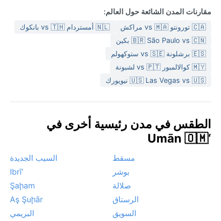
مقارنات المدن الشائعة حول العالم:
🇨🇦 تورونتو vs 🇲🇦 مراكش
🇳🇱 أمستردام vs 🇹🇭 بانكوك
🇧🇷 São Paulo vs 🇨🇳 بكين
🇪🇸 برشلونة vs 🇸🇪 ستوكهولم
🇲🇾 كوالالمبور vs 🇵🇹 لشبونة
🇺🇸 Las Vegas vs 🇺🇸 نيويورك
الطقس في مدن رئيسية أخرى في
‘Umān 🇴🇲
مسقط
السيب الجديدة
بوشر
‘Ibrī
صلالة
Şaḩam
الرستاق
Aş Şuḩār
السويق
البريمي