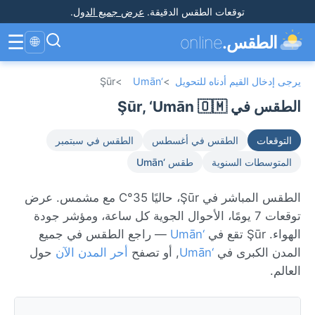
توقعات الطقس الدقيقة
.
عرض جميع الدول
.
☰
الطقس.
online
🌐
يرجى إدخال القيم أدناه للتحويل
>
‘Umān
>
Şūr
الطقس في Şūr, ‘Umān 🇴🇲
التوقعات
الطقس في أغسطس
الطقس في سبتمبر
المتوسطات السنوية
طقس ‘Umān
الطقس المباشر في Şūr، حاليًا 35°C مع مشمس. عرض
توقعات 7 يومًا، الأحوال الجوية كل ساعة، ومؤشر جودة
الهواء. Şūr تقع في
‘Umān
— راجع الطقس في جميع
المدن الكبرى في
‘Umān
, أو تصفح
أحر المدن الآن
حول
العالم.