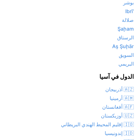
بوشر
‘Ibrī
صلالة
Şaḩam
الرستاق
Aş Şuḩār
السويق
البريمي
الدول في آسيا
🇦🇿 أذربيجان
🇦🇲 أرمينيا
🇦🇫 أفغانستان
🇺🇿 أوزبكستان
🇮🇴 إقليم المحيط الهندي البريطاني
🇮🇩 إندونيسيا