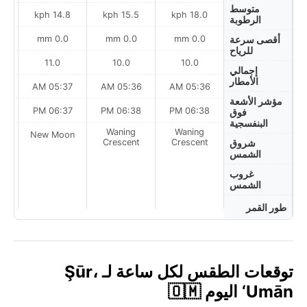
متوسط
h
14.8 kph
15.5 kph
18.0 kph
الرطوبة
0.0 mm
0.0 mm
0.0 mm
أقصى سرعة
للرياح
11.0
10.0
10.0
إجمالي
الأمطار
AM
05:37 AM
05:36 AM
05:36 AM
مؤشر الأشعة
PM
06:37 PM
06:38 PM
06:38 PM
فوق
البنفسجية
Waning
Waning
on
New Moon
Crescent
Crescent
شروق
الشمس
غروب
الشمس
طور القمر
توقعات الطقس لكل ساعة لـ Şūr،
‘Umān اليوم 🇴🇲