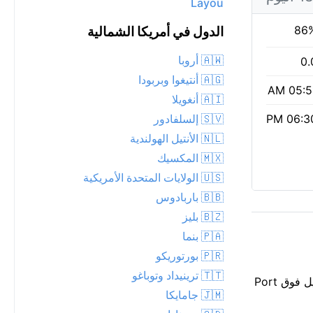
Layou
86
الدول في أمريكا الشمالية
🇦🇼 أروبا
0.
🇦🇬 أنتيغوا وبربودا
05:51 
🇦🇮 أنغويلا
🇸🇻 إلسلفادور
06:30 
🇳🇱 الأنتيل الهولندية
🇲🇽 المكسيك
🇺🇸 الولايات المتحدة الأمريكية
🇧🇧 باربادوس
🇧🇿 بليز
🇵🇦 بنما
🇵🇷 بورتوريكو
🇹🇹 ترينيداد وتوباغو
ليلة حارة بدرجة 28°C في Port Elizabeth — لا تزال 28°C بعد حلول الظلام، مع أمطار متفاوتة قريبة. سحب متقطعة تعبر سماء الليل فوق Port
🇯🇲 جامايكا