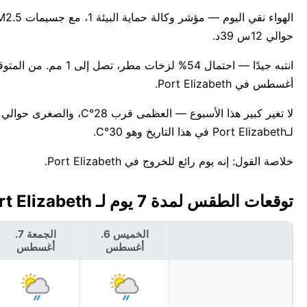
حوالي 12س 39د.
أغسطس في Port Elizabeth.
لـPort Elizabeth في هذا التاريخ وهو 30°C.
خلاصة القول: إنه يوم رائع للخروج في Port Elizabeth.
توقعات الطقس لمدة 7 يوم لـ Port Elizabeth، سانت فنسنت وغرنادين 🇻🇨
الخميس 6.
الجمعة 7.
أغسطس
أغسطس