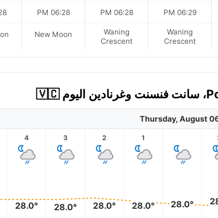
 PM
06:28 PM
06:28 PM
06:29 PM
Waning
Waning
on
New Moon
Crescent
Crescent
Thursday, August 0
4
3
2
1
2
28.0°
28.0°
28.0°
28.0°
28.0°