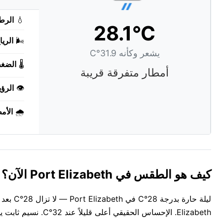
💧
الرط
28.1°C
🌬️
الريا
يشعر وكأنه 31.9°C
🌡️
الضغ
أمطار متفرقة قريبة
👁️
الرؤي
🌧️
الأم
كيف هو الطقس في Port Elizabeth الآن؟
Elizabeth. الإحساس الحقيقي أعلى قليلاً عند 32°C. نسيم ثابت يهب بسرعة 24 كم/س من west. الهواء رطب بنسبة 77%.