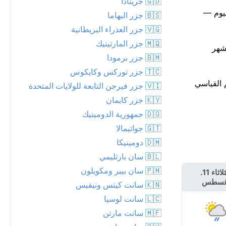
🇬🇩 جرينادا
 حماية البيئة 1، مع جسيمات PM2.5 منخفضة تبلغ 8. يمتد ضوء النهار من 05:51 AM إلى 06:30 PM اليوم —
🇧🇸 جزر البهاما
🇻🇬 جزر العذراء البريطانية
🇲🇶 جزر المارتينيك
 تقريباً لشهر
🇧🇲 جزر برمودا
🇹🇨 جزر توركس وكايكوس
من الرقم القياسي
🇻🇮 جزر فيرجن التابعة للولايات المتحدة
🇰🇾 جزر كايمان
🇩🇴 جمهورية الدومينيك
🇬🇹 جواتيمالا
🇩🇲 دومينيكا
🇧🇱 سان بارتليمي
🇵🇲 سان بيير ومكويلون
الثلاثاء 11.
الأربعاء 12.
غسطس
أغسطس
🇰🇳 سانت كيتس ونيفيس
🇱🇨 سانت لوسيا
🇲🇫 سانت مارتن