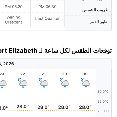
06:29 PM
06:30 PM
غروب الشمس
Waning
Last Quarter
طور القمر
Crescent
توقعات الطقس لكل ساعة لـ Port Elizabeth، سانت فنسنت وغرنادين اليوم 🇻🇨
6, 2026
23
22
21
20
19
30.0°C
29.0°C
28.0°
28.0°
28.0°
28.0°
8.0°
28.0°C