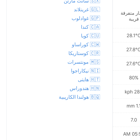
🇸🇽 سانت مارتن
🇬🇱 غرينلاند
ر متفرقة
أمطار متفرقة قريبة
🇬🇵 غوادلوب
قريبة
🇨🇦 كندا
28.2°C
28.1°
🇨🇺 كوبا
🇨🇼 كوراساو
27.9°C
27.8°
🇨🇷 كوستاريكا
🇲🇸 مونتسرات
27.7°C
27.6°
🇳🇮 نيكاراجوا
81%
80%
🇭🇹 هايتى
🇭🇳 هندوراس
31.3 kph
28.1 
🇧🇶 هولندا الكاريبية
0.5 mm
1.1 m
7.0
7.0
05:52 AM
05:52