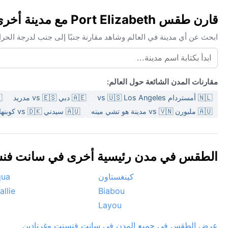
قارن طقس Port Elizabeth مع مدينة أخرى
ابحث عن أي مدينة في العالم وشاهد مقارنة جنبًا إلى جنب لدرجة الحر
مقارنات المدن الشائعة حول العالم:
🇳🇱 أمستردام vs 🇺🇸 Los Angeles
🇦🇪 دبي vs 🇪🇸 مدريد
🇨🇳
🇦🇺 ملبورن vs 🇻🇳 مدينة هو تشي مينه
🇦🇺 سيدني vs 🇩🇰 كوبنهاغن
الطقس في مدن رئيسية أخرى في سانت فنسنت 
كينغستاون
qua
allie
Biabou
Layou
عرض الطقس في جميع المدن في سانت فنسنت وغرنادين