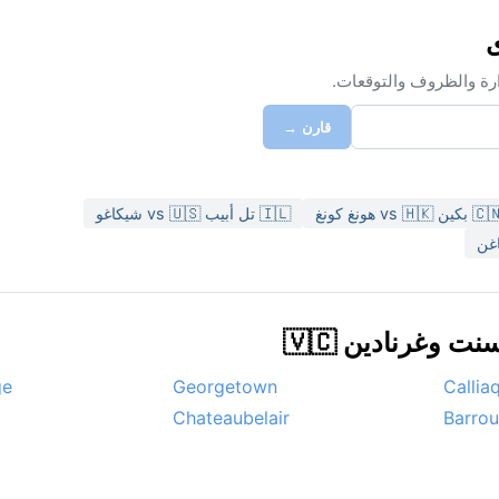
ارة والظروف والتوقعات.
قارن →
 بكين vs 🇭🇰 هونغ كونغ
🇮🇱 تل أبيب vs 🇺🇸 شيكاغو
وغرنادين 🇻🇨
ge
Georgetown
Callia
Chateaubelair
Barrou