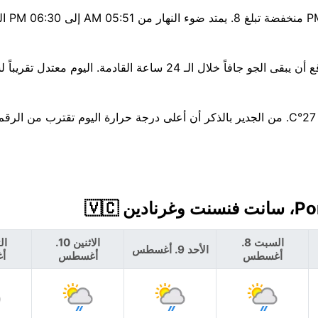
الهواء نقي اليوم — مؤشر وكالة
انتبه جيدًا — احتمال 54% لزخات مطر، تصل إلى 1 مم. من المتوقع أن يبقى الجو جافاً خلال الـ 24 ساعة القادمة. اليوم معتدل
لا تغير كبير هذا الأسبوع — العظمى قرب 28°C، والصغرى حوالي 27°C. من الجدير بالذكر أن أعلى درجة حرارة اليوم تقترب 
السبت 8.
الاثنين 10.
الأحد 9. أغسطس
أغسطس
أغسطس
أ