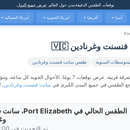
توقعات الطقس الدقيقة
مدن حول العالم
.
عرض جميع الدول
.
آسيا
أفريقيا
أمريكا الجنوبية
أمريكا الشمالية
▼
▼
▼
▼
Por
متوسطات السنوية
طقس سانت فنسنت وغرنادين
الطقس المباشر في Port Elizabeth، حاليًا 28°C مع أمطار متفرقة قريبة. عرض توقعات 7 يومًا، الأحوال ا
 الطقس في جميع المدن الكبرى في
سانت فنسنت وغرنادين
, 
الطقس الحالي في izabeth
وغ
تم التحديث في 18:00 اليوم