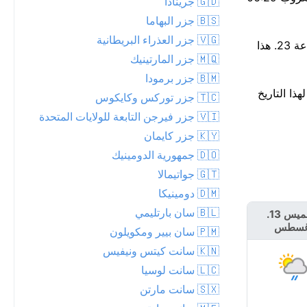
🇬🇩 جرينادا
🇧🇸 جزر البهاما
🇻🇬 جزر العذراء البريطانية
توقع هطول الأمطار — احتمال 67%، وقد تصل الكمية إلى 2 مم. الجو جاف حاليًا، لكن من المرجح أن تبدأ الزخات المطرية حوالي الساعة 23. هذا
🇲🇶 جزر المارتينيك
🇧🇲 جزر برمودا
قم القياسي لهذا التاريخ
🇹🇨 جزر توركس وكايكوس
🇻🇮 جزر فيرجن التابعة للولايات المتحدة
🇰🇾 جزر كايمان
🇩🇴 جمهورية الدومينيك
🇬🇹 جواتيمالا
🇩🇲 دومينيكا
🇧🇱 سان بارتليمي
الخميس 13.
الجمعة 14.
غسطس
أغسطس
🇵🇲 سان بيير ومكويلون
🇰🇳 سانت كيتس ونيفيس
🇱🇨 سانت لوسيا
🇸🇽 سانت مارتن