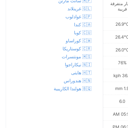
🇲🇫 سانت مارتن
ر متفرقة
زخة مطرية خفيفة
🇬🇱 غرينلاند
قريبة
🇬🇵 غوادلوب
26.2°C
26.9°
🇨🇦 كندا
🇨🇺 كوبا
25.9°C
26.4°
🇨🇼 كوراساو
🇨🇷 كوستاريكا
25.8°C
26.0°
🇲🇸 مونتسرات
81%
76%
🇳🇮 نيكاراجوا
🇭🇹 هايتى
43.9 kph
36.7 
🇭🇳 هندوراس
14.0 mm
1.9 
🇧🇶 هولندا الكاريبية
6.0
6.0
05:52 AM
05:51
06:26 PM
06:26