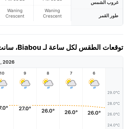
غروب الشمس
Waning
Waning
طور القمر
Crescent
Crescent
توقعات الطقس لكل ساعة لـ Biabou، سانت فنسنت وغرنادين اليوم 🇻🇨
8, 2026
10
9
8
7
6
29.0°C
28.0°C
7.0°
27.0°
26.0°
26.0°
26.0°
26.0°C
24.0°C