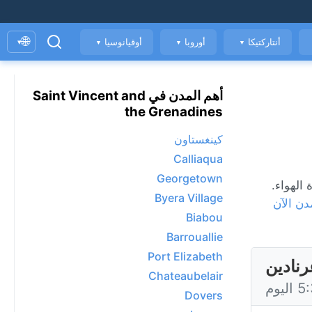
🌐
أنتاركتيكا
أوروبا
أوقيانوسيا
▾
▼
▼
▼
أهم المدن في Saint Vincent and
the Grenadines
كينغستاون
Calliaqua
Georgetown
 ومؤشر جودة الهواء.
Byera Village
دن الآن
Biabou
Barrouallie
Port Elizabeth
Chateaubelair
Dovers