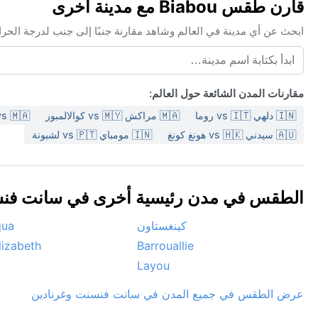
قارن طقس Biabou مع مدينة أخرى
عالم وشاهد مقارنة جنبًا إلى جنب لدرجة الحرارة والظروف والتوقعات.
مقارنات المدن الشائعة حول العالم:
🇦 مراكش
🇲🇦 مراكش vs 🇲🇾 كوالالمبور
🇮🇳 دلهي vs 🇮🇹 روما
🇮🇳 مومباي vs 🇵🇹 لشبونة
🇦🇺 سيدني vs 🇭🇰 هونغ كونغ
رئيسية أخرى في سانت فنسنت وغرنادين 🇻🇨
qua
كينغستاون
lizabeth
Barrouallie
Layou
عرض الطقس في جميع المدن في سانت فنسنت وغرنادين