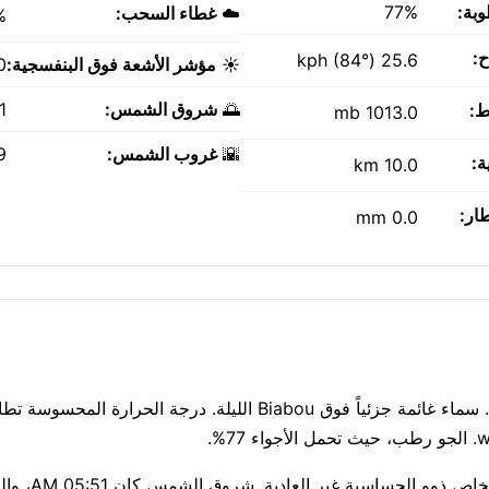
وبة:
77%
☁️
غطاء السحب:
%
ح:
25.6 kph (84°)
☀️
مؤشر الأشعة فوق البنفسجية:
0
🌅
شروق الشمس:
AM
ط:
1013.0 mb
🌇
غروب الشمس:
PM
ة:
10.0 km
طار:
0.0 mm
ليلة دافئة بدرجة 26°C في Biabou الآن، مع أمطار متفاوتة قريبة. سماء غائمة جزئياً فوق Biabou الليلة. درجة 