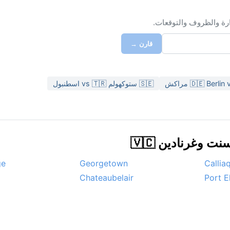
ابحث عن أي مدينة في ال
قارن →
🇸🇪 ستوكهولم vs 🇹🇷 اسطنبول
🇩🇪 Berlin vs 
الطقس في مدن 
ge
Georgetown
Callia
Chateaubelair
Port E