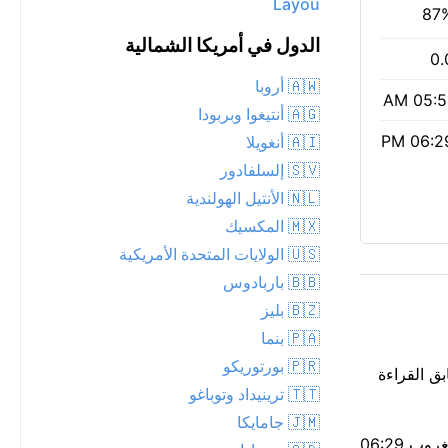
Layou
87
الدول في أمريكا الشمالية
0.
🇦🇼 أروبا
05:51 
🇦🇬 أنتيغوا وبربودا
06:29 
🇦🇮 أنغويلا
🇸🇻 إلسلفادور
🇳🇱 الأنتيل الهولندية
🇲🇽 المكسيك
🇺🇸 الولايات المتحدة الأمريكية
🇧🇧 باربادوس
🇧🇿 بليز
🇵🇦 بنما
🇵🇷 بورتوريكو
الحرارة المحسوسة تطابق القراءة
🇹🇹 ترينيداد وتوباغو
🇯🇲 جامايكا
الهواء معتدل اليوم — مؤشر وكالة حماية البيئة 2؛ قد يلاحظه الأشخاص ذوو الحساسية غير العادية. شروق الشمس كان 05:51 AM، والغروب 06:29