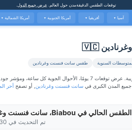
توقعات الطقس الدقيقة
مدن حول العالم
.
عرض جميع الدول
.
آسيا
أفريقيا
أمريكا الجنوبية
أمريكا الشمالية
▼
▼
▼
▼
متوسطات السنوية
طقس سانت فنسنت وغرنادين
الطقس المباشر في Biabou، حاليًا 26°C مع أمطار متفرقة قريبة. عرض توقعات 7 يومًا، الأحوال الجوية كل ساعة،
يع المدن الكبرى في
سانت فنسنت وغرنادين
, أو تصفح
أحر الم
الطقس الحالي في Biabou، سانت فنسنت وغرنادين
تم التحديث في 5:30 اليوم