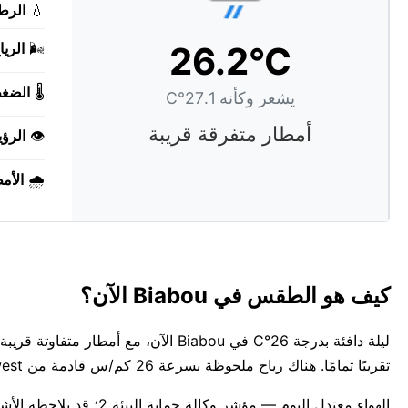
💧
الرط
26.2°C
🌬️
الريا
🌡️
الضغ
يشعر وكأنه 27.1°C
أمطار متفرقة قريبة
👁️
الرؤي
🌧️
الأم
كيف هو الطقس في Biabou الآن؟
تقريبًا تمامًا. هناك رياح ملحوظة بسرعة 26 كم/س قادمة من west. الجو رطب، حيث تحمل الأجواء 77%.