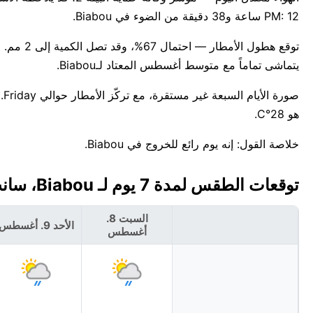
PM: 12 ساعة و38 دقيقة من الضوء في Biabou.
يتماشى تماماً مع متوسط أغسطس المعتاد لـBiabou.
هو 28°C.
خلاصة القول: إنه يوم رائع للخروج في Biabou.
توقعات الطقس لمدة 7 يوم لـ Biabou، سانت فنسنت وغرنادين 🇻🇨
السبت 8.
الأحد 9. أغسطس
أغسطس