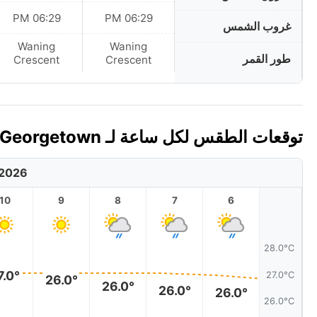
06:29 PM
06:29 PM
غروب الشمس
Waning
Waning
طور القمر
Crescent
Crescent
توقعات الطقس لكل ساعة لـ Georgetown، سانت فنسنت وغرنادين اليوم 🇻🇨
 2026
10
9
8
7
6
28.0°C
7.0°
27.0°C
26.0°
26.0°
26.0°
26.0°
26.0°C