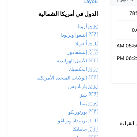
Layou
78
الدول في أمريكا الشمالية
🇦🇼 أروبا
0.
🇦🇬 أنتيغوا وبربودا
🇦🇮 أنغويلا
05:50 
🇸🇻 إلسلفادور
06:29 
🇳🇱 الأنتيل الهولندية
🇲🇽 المكسيك
🇺🇸 الولايات المتحدة الأمريكية
🇧🇧 باربادوس
🇧🇿 بليز
🇵🇦 بنما
🇵🇷 بورتوريكو
🇹🇹 ترينيداد وتوباغو
يعكس القراءة
🇯🇲 جامايكا