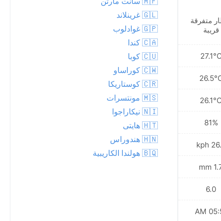
🇲🇫 سانت مارتن
🇬🇱 غرينلاند
ر متفرقة
أمطار متفرقة قريبة
🇬🇵 غوادلوب
قريبة
🇨🇦 كندا
26.9°C
27.1°
🇨🇺 كوبا
🇨🇼 كوراساو
26.4°C
26.5°
🇨🇷 كوستاريكا
🇲🇸 مونتسرات
25.9°C
26.1°
🇳🇮 نيكاراجوا
78%
81%
🇭🇹 هايتى
🇭🇳 هندوراس
34.2 kph
26.6 
🇧🇶 هولندا الكاريبية
1.7 mm
1.7 
6.0
6.0
05:51 AM
05:51