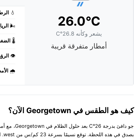
💧
الرط
26.0°C
🌬️
الريا
يشعر وكأنه 26.8°C
🌡️
الضغ
أمطار متفرقة قريبة
👁️
الرؤي
🌧️
الأم
كيف هو الطقس في Georgetown الآن؟
جو دافئ بدر
بصدق في هذه اللحظة. توقع نسيمًا بسرعة 23 كم/س من west. الهواء رطب بنسبة 75%.