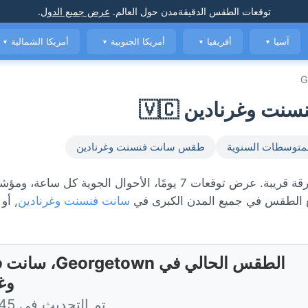
توقعات الطقس الدقيقة
مدن حول العالم
.
عرض جميع الدول
.
آسيا
أفريقيا
أمريكا الجنوبية
أمريكا الشمالية
▼
▼
▼
▼
G
متوسطات السنوية
طقس سانت فنسنت وغرنادين
الطقس المباشر في Georgetown، حاليًا 26°C مع أمطار متفرقة قريبة. عرض توقعات 7 يومًا، الأحوال الجوية 
الطقس في جميع المدن الكبرى في
سانت فنسنت وغرنادين
, أو
الطقس الحالي في etown
وغ
تم التحديث في 5:45 اليوم