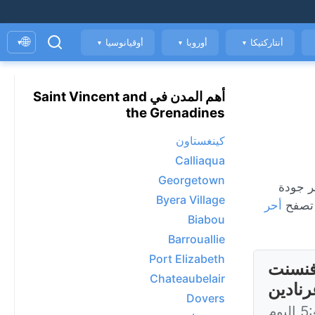
🌐
أنتاركتيكا
أوروبا
أوقيانوسيا
▾
▼
▼
▼
أهم المدن في Saint Vincent and
the Grenadines
كينغستاون
Calliaqua
Georgetown
كل ساعة، ومؤشر جودة
Byera Village
 تصفح
أحر
Biabou
Barrouallie
Port Elizabeth
Georg، سانت فنسنت
Chateaubelair
رنادين
Dovers