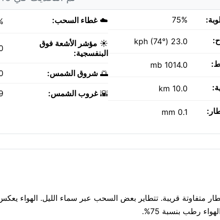
وبة:
75%
☁️
غطاء السحب:
%
ح:
23.0 kph (74°)
☀️
مؤشر الأشعة فوق
0
البنفسجية:
ط:
1014.0 mb
🌅
شروق الشمس:
AM
ة:
10.0 km
🌇
غروب الشمس:
PM
طار:
0.1 mm
جة 26°C بعد حلول الظلام في Georgetown، مع أمطار متفاوتة قريبة. تتطاير بعض السحب عبر سماء الليل. الهواء 