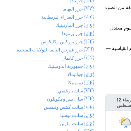
🇬🇩 جرينادا
ة، مؤشر وكالة حماية البيئة 1. شروق الشمس كان 05:50 AM، والغروب 06:29 PM: 12 ساعة و39 دقيقة من الضوء
🇧🇸 جزر البهاما
🇻🇬 جزر العذراء البريطانية
🇲🇶 جزر المارتينيك
زخات مطر، تصل إلى 1 مم. الجو جاف حاليًا، لكن من المرجح أن تبدأ الزخات المطرية حوالي الساعة 22. اليوم معتدل
🇧🇲 جزر برمودا
🇹🇨 جزر توركس وكايكوس
ا يضع Georgetown على مقربة من الأرقام القياسية —
🇻🇮 جزر فيرجن التابعة للولايات المتحدة
🇰🇾 جزر كايمان
🇩🇴 جمهورية الدومينيك
🇬🇹 جواتيمالا
🇩🇲 دومينيكا
🇧🇱 سان بارتليمي
🇵🇲 سان بيير ومكويلون
الأربعاء 12.
الخميس 13.
غسطس
أغسطس
🇰🇳 سانت كيتس ونيفيس
🇱🇨 سانت لوسيا
🇸🇽 سانت مارتن