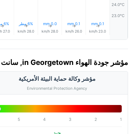
24.0°C
23.0°C
0.1 mm
0.1 mm
0.0 mm
6% مطر
6% مطر
↑
↑
↑
↑
↑
27.0 km/h
28.0 km/h
28.0 km/h
26.0 km/h
23.0 km/h
مؤشر جودة الهواء in Georgetown, سانت فنسنت وغرنادين 🇻🇨 (AQI)
مؤشر وكالة حماية البيئة الأمريكية
Environmental Protection Agency
5
4
3
2
1
جيد