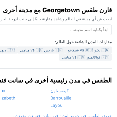
قارن طقس Georgetown مع مدينة أخرى
ابحث عن أي مدينة في العالم وشاهد مقارنة جنبًا إلى جنب لدرجة الحر
مقارنات المدن الشائعة حول العالم:
🇨🇳 بكين vs 🇺🇸 شيكاغو
🇫🇷 باريس vs 🇺🇸 ميامي
🇮🇳 دلهي vs 🇺🇸 ميامي
🇲🇾 كوالالمبور vs 🇺🇸 ميامي
الطقس في مدن رئيسية أخرى في سانت فنسنت 
كينغستاون
qua
lizabeth
Barrouallie
Layou
عرض الطقس في جميع المدن في سانت فنسنت وغرنادين