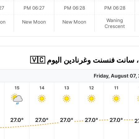
 PM
06:27 PM
06:28 PM
06:28 PM
Waning
on
New Moon
New Moon
Crescent
Friday, August 07,
15
14
13
12
11
27.0°
27.0°
27.0°
27.0°
27.0°
2