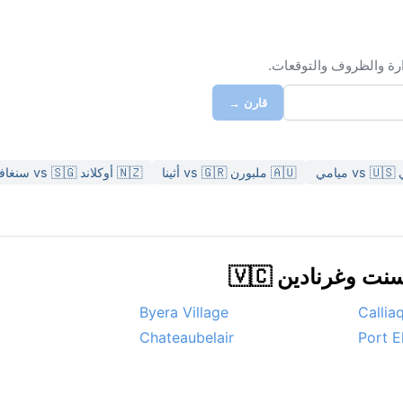
ارة والظروف والتوقعات.
قارن →
🇦🇺 ملبورن vs 🇬🇷 أثينا
🇳🇿 أوكلاند vs 🇸🇬 سنغافورة
وغرنادين 🇻🇨
Byera Village
Callia
Chateaubelair
Port E