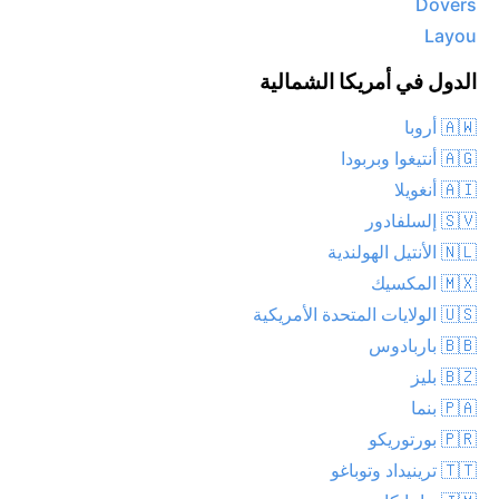
Dovers
Layou
الدول في أمريكا الشمالية
🇦🇼 أروبا
🇦🇬 أنتيغوا وبربودا
🇦🇮 أنغويلا
🇸🇻 إلسلفادور
🇳🇱 الأنتيل الهولندية
🇲🇽 المكسيك
🇺🇸 الولايات المتحدة الأمريكية
🇧🇧 باربادوس
🇧🇿 بليز
🇵🇦 بنما
🇵🇷 بورتوريكو
🇹🇹 ترينيداد وتوباغو