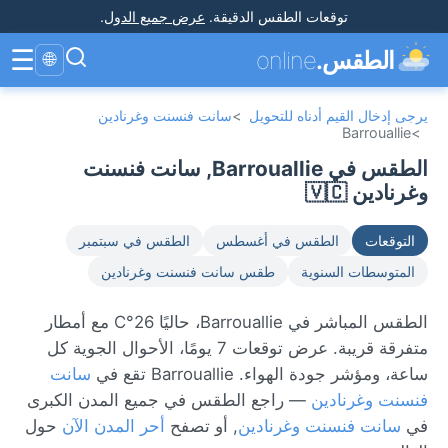
توقعات الطقس الدقيقة
.
عرض جميع الدول
.
☰
الطقس.
online
🌐
يرجى إدخال القيم أدناه للتحويل
>
سانت فنسنت وغرنادين
Barrouallie
>
الطقس في Barrouallie, سانت فنسنت
وغرنادين 🇻🇨
التوقعات
الطقس في أغسطس
الطقس في سبتمبر
المتوسطات السنوية
طقس سانت فنسنت وغرنادين
الطقس المباشر في Barrouallie، حاليًا 26°C مع أمطار
متفرقة قريبة. عرض توقعات 7 يومًا، الأحوال الجوية كل
ساعة، ومؤشر جودة الهواء. Barrouallie تقع في
سانت
فنسنت وغرنادين
— راجع الطقس في جميع المدن الكبرى
في
سانت فنسنت وغرنادين
, أو تصفح
أحر المدن الآن
حول