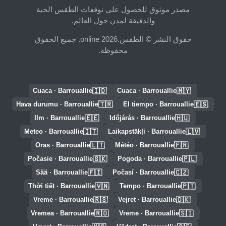
مصدر موثوق للحصول على توقعات الطقس الحية
والدقيقة لمدن حول العالم.
حقوق النشر © الطقس.online 2026. جميع الحقوق
محفوظة.
🇮🇩
🇲🇾
Cuaca · Barrouallie
Cuaca · Barrouallie
🇹🇷
🇪🇸
Hava durumu · Barrouallie
El tiempo · Barrouallie
🇪🇪
🇭🇺
Ilm · Barrouallie
Időjárás · Barrouallie
🇮🇹
🇱🇻
Meteo · Barrouallie
Laikapstākļi · Barrouallie
🇱🇹
🇫🇷
Oras · Barrouallie
Météo · Barrouallie
🇸🇰
🇵🇱
Počasie · Barrouallie
Pogoda · Barrouallie
🇫🇮
🇨🇿
Sää · Barrouallie
Počasí · Barrouallie
🇻🇳
🇵🇹
Thời tiết · Barrouallie
Tempo · Barrouallie
🇷🇸
🇩🇰
Vreme · Barrouallie
Vejret · Barrouallie
🇷🇴
🇸🇮
Vremea · Barrouallie
Vreme · Barrouallie