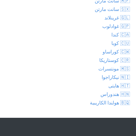
🇲🇫 سانت مارتن
🇸🇽 سانت مارتن
🇬🇱 غرينلاند
🇬🇵 غوادلوب
🇨🇦 كندا
🇨🇺 كوبا
🇨🇼 كوراساو
🇨🇷 كوستاريكا
🇲🇸 مونتسرات
🇳🇮 نيكاراجوا
🇭🇹 هايتى
🇭🇳 هندوراس
🇧🇶 هولندا الكاريبية