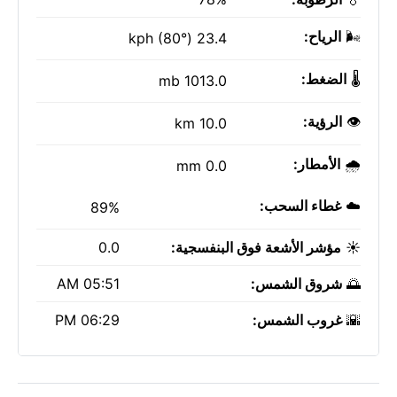
🌬️
الرياح:
23.4 kph (80°)
🌡️
الضغط:
1013.0 mb
👁️
الرؤية:
10.0 km
🌧️
الأمطار:
0.0 mm
☁️
غطاء السحب:
89%
☀️
مؤشر الأشعة فوق البنفسجية:
0.0
🌅
شروق الشمس:
05:51 AM
🌇
غروب الشمس:
06:29 PM