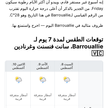
إنه أسبوع غير مستقر قادم، ويبدو أن أكثر الأيام رطوبة سيكون
Friday. من الجدير بالذكر أن أعلى درجة حرارة اليوم تقترب
من الرقم القياسي لـBarrouallie في هذا التاريخ وهو 28°C.
ظروف مثالية في Barrouallie اليوم — اخرج واستمتع بها.
توقعات الطقس لمدة 7 يوم لـ
Barrouallie، سانت فنسنت وغرنادين
🇻🇨
السبت 8.
الأحد 9.
الاثنين 10.
أغسطس
أغسطس
أغسطس
أ
أمطار متفرقة
أمطار متفرقة
أمطار متفرقة
أمط
قريبة
قريبة
قريبة