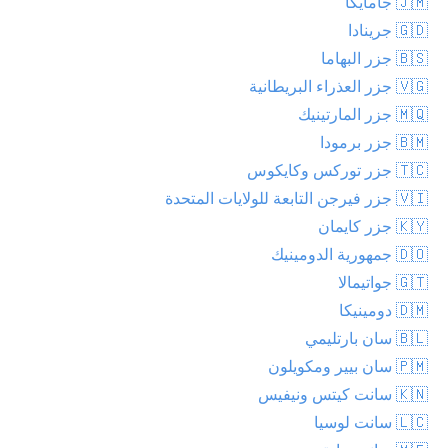
🇯🇲 جامايكا
🇬🇩 جرينادا
🇧🇸 جزر البهاما
🇻🇬 جزر العذراء البريطانية
🇲🇶 جزر المارتينيك
🇧🇲 جزر برمودا
🇹🇨 جزر توركس وكايكوس
🇻🇮 جزر فيرجن التابعة للولايات المتحدة
🇰🇾 جزر كايمان
🇩🇴 جمهورية الدومينيك
🇬🇹 جواتيمالا
🇩🇲 دومينيكا
🇧🇱 سان بارتليمي
🇵🇲 سان بيير ومكويلون
🇰🇳 سانت كيتس ونيفيس
🇱🇨 سانت لوسيا