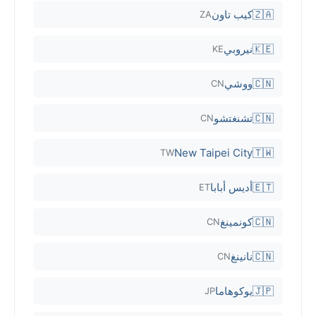
🇿🇦
كيب تاون
ZA
🇰🇪
نيروبي
KE
🇨🇳
ووشي
CN
🇨🇳
تشنغتشو
CN
New Taipei City
🇹🇼
TW
🇪🇹
أديس أبابا
ET
🇨🇳
كونمينغ
CN
🇨🇳
نانينغ
CN
🇯🇵
يوكوهاما
JP