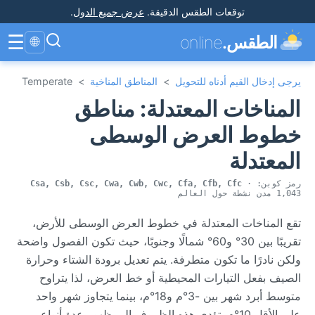
توقعات الطقس الدقيقة
.
عرض جميع الدول
.
☰
الطقس.
online
🌐
يرجى إدخال القيم أدناه للتحويل
>
المناطق المناخية
>
Temperate
المناخات المعتدلة: مناطق
خطوط العرض الوسطى
المعتدلة
رمز كوبن:
·
Csa, Csb, Csc, Cwa, Cwb, Cwc, Cfa, Cfb, Cfc
1,043 مدن نشطة حول العالم
تقع المناخات المعتدلة في خطوط العرض الوسطى للأرض،
تقريبًا بين 30° و60° شمالًا وجنوبًا، حيث تكون الفصول واضحة
ولكن نادرًا ما تكون متطرفة. يتم تعديل برودة الشتاء وحرارة
الصيف بفعل التيارات المحيطية أو خط العرض، لذا يتراوح
متوسط أبرد شهر بين -3°م و18°م، بينما يتجاوز شهر واحد
على الأقل 10°م. تؤدي هذه الظروف إلى ظهور عدة أنواع