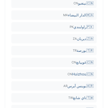
🇨🇳
نينغبو
CN
🇲🇦
الدار البيضاء
MA
🇵🇰
راولبندي
PK
🇿🇦
ديربان
ZA
🇹🇷
بورصة
TR
🇨🇳
غوييانغ
CN
Huizhou
🇨🇳
CN
🇦🇷
بوينس آيرس
AR
🇹🇼
تاي شانغ
TW