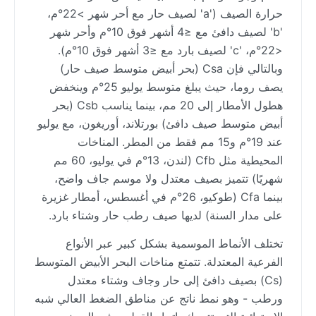
حرارة الصيف ('a' لصيف حار مع أحر شهر >22°م،
'b' لصيف دافئ مع ≤4 أشهر فوق 10°م وأحر شهر
<22°م، 'c' لصيف بارد مع ≤3 أشهر فوق 10°م).
وبالتالي فإن Csa (بحر أبيض متوسط صيف حار)
يصف روما، حيث يبلغ متوسط يوليو 25°م وينخفض
هطول الأمطار إلى 20 مم، بينما يناسب Csb (بحر
أبيض متوسط صيف دافئ) بورتلاند، أوريغون، مع يوليو
عند 19°م و15 مم فقط من المطر. المناخات
المحيطية مثل Cfb (لندن، 13°م في يوليو، 60 مم
شهريًا) تتميز بصيف معتدل ولا موسم جاف واضح،
بينما Cfa (طوكيو، 26°م في أغسطس، أمطار غزيرة
على مدار السنة) لديها صيف رطب حار وشتاء بارد.
تختلف الأنماط الموسمية بشكل كبير عبر الأنواع
الفرعية المعتدلة. تتمتع مناخات البحر الأبيض المتوسط
(Cs) بصيف دافئ إلى حار وجاف وشتاء معتدل
ورطب - وهو نمط ناتج عن مناطق الضغط العالي شبه