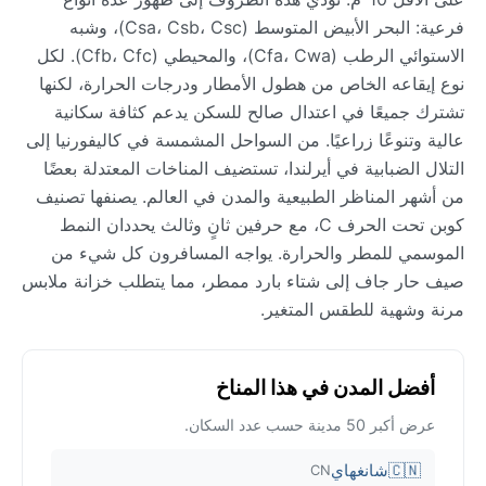
فرعية: البحر الأبيض المتوسط (Csa، Csb، Csc)، وشبه
الاستوائي الرطب (Cfa، Cwa)، والمحيطي (Cfb، Cfc). لكل
نوع إيقاعه الخاص من هطول الأمطار ودرجات الحرارة، لكنها
تشترك جميعًا في اعتدال صالح للسكن يدعم كثافة سكانية
عالية وتنوعًا زراعيًا. من السواحل المشمسة في كاليفورنيا إلى
التلال الضبابية في أيرلندا، تستضيف المناخات المعتدلة بعضًا
من أشهر المناظر الطبيعية والمدن في العالم. يصنفها تصنيف
كوبن تحت الحرف C، مع حرفين ثانٍ وثالث يحددان النمط
الموسمي للمطر والحرارة. يواجه المسافرون كل شيء من
صيف حار جاف إلى شتاء بارد ممطر، مما يتطلب خزانة ملابس
مرنة وشهية للطقس المتغير.
أفضل المدن في هذا المناخ
عرض أكبر 50 مدينة حسب عدد السكان.
🇨🇳
شانغهاي
CN