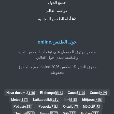
جميع الدول
عواصم العالم
🧩 أداة الطقس المجانية
حول الطقس.online
مصدر موثوق للحصول على توقعات الطقس الحية
والدقيقة لمدن حول العالم.
حقوق النشر © الطقس.online 2026. جميع الحقوق
محفوظة.
🇹🇷
🇪🇸
🇮🇩
🇲🇾
Hava durumu
El tiempo
Cuaca
Cuaca
🇮🇹
🇱🇻
🇪🇪
🇭🇺
Meteo
Laikapstākļi
Ilm
Időjárás
🇸🇰
🇵🇱
🇱🇹
🇫🇷
Počasie
Pogoda
Oras
Météo
🇻🇳
🇵🇹
🇫🇮
🇨🇿
Thời tiết
Tempo
Sää
Počasí