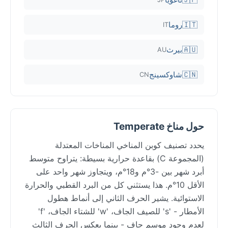
🇮🇹
روما
IT
🇦🇺
بيرث
AU
🇨🇳
شاوكسينج
CN
حول مناخ Temperate
يحدد تصنيف كوبن المناخي المناخات المعتدلة
(المجموعة C) بقاعدة حرارية بسيطة: يتراوح متوسط
أبرد شهر بين -3°م و18°م، ويتجاوز شهر واحد على
الأقل 10°م. هذا يستثني كل من البرد القطبي والحرارة
الاستوائية. يشير الحرف الثاني إلى أنماط هطول
الأمطار - 's' للصيف الجاف، 'w' للشتاء الجاف، 'f'
لعدم وجود موسم جاف - بينما يعكس الحرف الثالث