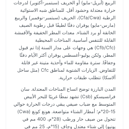
الربيع (أبريل-مايو) أو الخريف (سبتمبر-أكتوبر) لدرجات
حرارة معتدلة وحشود أقل. للمناطق شبه الاستوائية
الرطبة (Cfa/Cwa)، الخريف (سبتمبر-نوفمبر) والربيع
(مارس-مايو) يوفران دفئًا لطيفًا قبل رطوبة الصيف
الخانقة أو برد الشتاء. معدات المطر الخفيفة والأقمشة
القابلة للتنفس أساسية. المناخات المحيطية
(Cfb/Cfc) هي وجهات على مدار السنة إذا تم قبول
المطر، ولكن يوليو-أغسطس يوفران أكثر الأيام دفئًا
وجفافًا. سترة مقاومة للماء وأحذية متينة غير قابلة
للتفاوض. الزيارات الشتوية لمناطق Cfc (مثل ساحل
ألاسكا) تتطلب طبقات حرارية.
المدن البارزة توضح اتساع المناخات المعتدلة. سان
فرانسيسكو (Csb) تشهد نمطًا غريبًا للبحر الأبيض
المتوسط مع ضباب صيفي يبقي درجات الحرارة حوالي
15-20°م؛ أمطار الشتاء متواضعة. هونغ كونغ (Cwa)
تتحول من صيف حار ورطب (28°م، 400 مم في
يونيو) إلى شتاء معتدل وجاف (15°م، 25 مم في