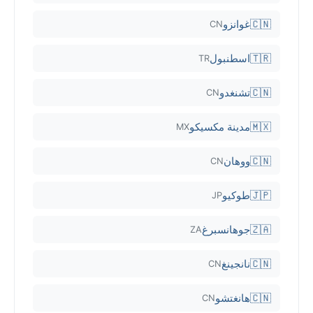
🇨🇳
غوانزو
CN
🇹🇷
اسطنبول
TR
🇨🇳
تشنغدو
CN
🇲🇽
مدينة مكسيكو
MX
🇨🇳
ووهان
CN
🇯🇵
طوكيو
JP
🇿🇦
جوهانسبرغ
ZA
🇨🇳
نانجينغ
CN
🇨🇳
هانغتشو
CN