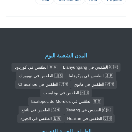
المدن الشعبية اليوم
🇨🇳 الطقس في Lianyungang
🇦🇷 الطقس في كوردوبا
🇯🇵 الطقس في يوكوهاما
🇺🇸 الطقس في نيويورك
🇻🇳 الطقس في هانوي
🇨🇳 الطقس في Chaozhou
🇭🇺 الطقس في بودابست
🇲🇽 الطقس في Ecatepec de Morelos
🇨🇳 الطقس في Jieyang
🇨🇳 الطقس في نانينغ
🇨🇳 الطقس في Huai'an
🇪🇬 الطقس في الجيزة
الظواهر الجوية القصوى