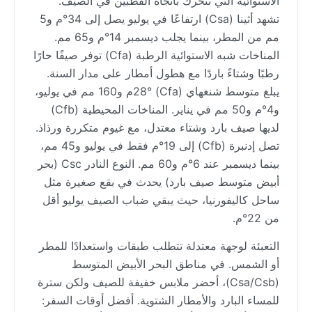
الاستوائية التي تتحرك باتجاه القطبين في الصيف.
تشهد أثينا (Csa) ارتفاعًا في يوليو يصل إلى 34°م و5
مم من المطر، بينما يجلب ديسمبر 14°م و65 مم.
المناخات شبه الاستوائية الرطبة (Cfa) توفر صيفًا حارًا
رطبًا وشتاءً باردًا مع هطول أمطار على مدار السنة.
يبلغ متوسط شنغهاي (Cfa) 28°م و160 مم في يوليو،
و4°م و50 مم في يناير. المناخات المحيطية (Cfb)
لديها صيف بارد وشتاء معتدل، مع غيوم متكررة ورذاذ.
تصل إدنبرة (Cfb) إلى 19°م فقط في يوليو و45 مم،
بينما ديسمبر عند 6°م و60 مم. النوع النادر Csc (بحر
أبيض متوسط صيف بارد) يحدث في بقع صغيرة مثل
ساحل كاليفورنيا، حيث يبقي ضباب الصيف يوليو أقل
من 22°م.
التعبئة لوجهة معتدلة تتطلب طبقات واستعدادًا للمطر
أو الشمس. في مناطق البحر الأبيض المتوسط
(Csa/Csb)، أحضر ملابس خفيفة للصيف ولكن سترة
للمساء البارد والأمطار الشتوية. أفضل أوقات السفر: