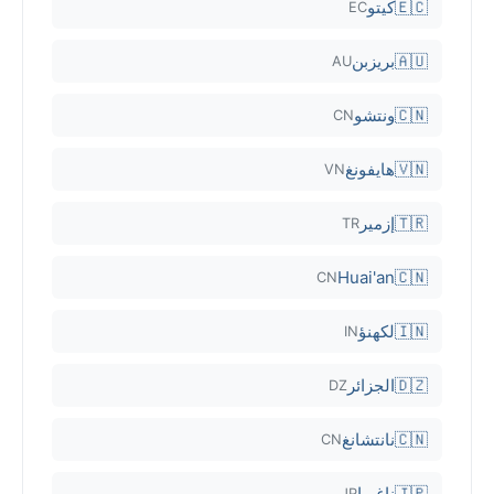
🇪🇨
كيتو
EC
🇦🇺
بريزبن
AU
🇨🇳
ونتشو
CN
🇻🇳
هايفونغ
VN
🇹🇷
إزمير
TR
Huai'an
🇨🇳
CN
🇮🇳
لكهنؤ
IN
🇩🇿
الجزائر
DZ
🇨🇳
نانتشانغ
CN
🇯🇵
ناغويا
JP