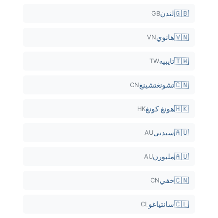
🇬🇧
لندن
GB
🇻🇳
هانوي
VN
🇹🇼
تايبيه
TW
🇨🇳
تشونغتشينغ
CN
🇭🇰
هونغ كونغ
HK
🇦🇺
سيدني
AU
🇦🇺
ملبورن
AU
🇨🇳
خفي
CN
🇨🇱
سانتياغو
CL