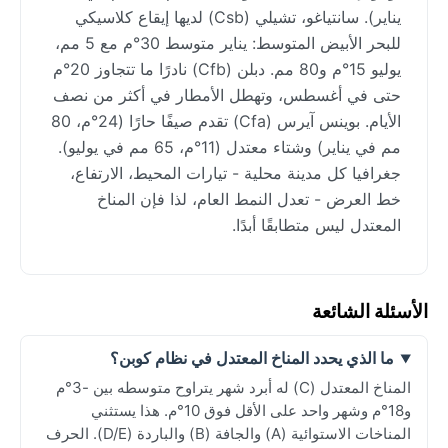
يناير). سانتياغو، تشيلي (Csb) لديها إيقاع كلاسيكي
للبحر الأبيض المتوسط: يناير متوسط 30°م مع 5 مم،
يوليو 15°م و80 مم. دبلن (Cfb) نادرًا ما تتجاوز 20°م
حتى في أغسطس، وتهطل الأمطار في أكثر من نصف
الأيام. بوينس آيرس (Cfa) تقدم صيفًا حارًا (24°م، 80
مم في يناير) وشتاء معتدل (11°م، 65 مم في يوليو).
جغرافيا كل مدينة محلية - تيارات المحيط، الارتفاع،
خط العرض - تعدل النمط العام، لذا فإن المناخ
المعتدل ليس متطابقًا أبدًا.
الأسئلة الشائعة
ما الذي يحدد المناخ المعتدل في نظام كوبن؟
المناخ المعتدل (C) له أبرد شهر يتراوح متوسطه بين -3°م
و18°م وشهر واحد على الأقل فوق 10°م. هذا يستثني
المناخات الاستوائية (A) والجافة (B) والباردة (D/E). الحرف