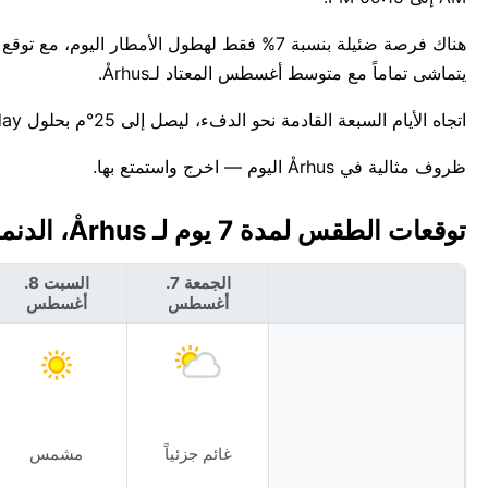
يتماشى تماماً مع متوسط أغسطس المعتاد لـÅrhus.
اتجاه الأيام السبعة القادمة نحو الدفء، ليصل إلى 25°م بحلول Thursday. للمعلومية، أعلى درجة حرارة قياسية لهذا التاريخ في Århus هي 28°C.
ظروف مثالية في Århus اليوم — اخرج واستمتع بها.
توقعات الطقس لمدة 7 يوم لـ Århus، الدنمارك 🇩🇰
الجمعة 7.
السبت 8.
أغسطس
أغسطس
غائم جزئياً
مشمس