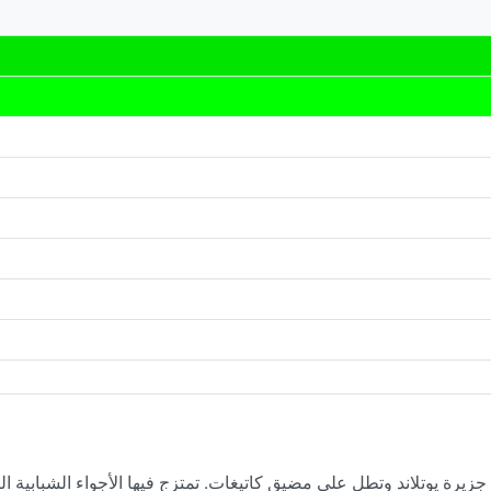
رة يوتلاند وتطل على مضيق كاتيغات. تمتزج فيها الأجواء الشبابية النا