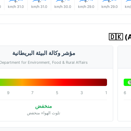
↑
↑
↑
↑
↑
/h
31.0 km/h
31.0 km/h
30.0 km/h
29.0 km/h
29.0 km/h
مؤشر وكالة البيئة البريطانية
Department for Environment, Food & Rural Affairs
1
9
7
5
3
1
6
منخفض
تلوث الهواء منخفض