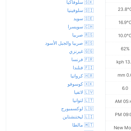
🇸🇰 سلوفاكيا
25.3°C
23.8°
🇸🇮 سلوفينيا
🇸🇪 سويد
20.4°C
16.9°
🇨🇭 سويسرا
🇷🇸 صربيا
15.9°C
10.0°
🇷🇸 صربيا والجبل الأسود
52%
62%
🇬🇬 غيرنزي
🇫🇷 فرنسا
24.8 kph
13.7 
🇫🇮 فنلندا
0.0 mm
0.0 
🇭🇷 كرواتيا
🇽🇰 كوسوفو
7.0
6.0
🇱🇻 لاتفيا
🇱🇹 لتوانيا
05:46 AM
05:44
🇱🇺 لوكسمبورج
09:01 PM
09:04
🇱🇮 ليختنشتاين
🇲🇹 مالطا
New Moon
New Mo