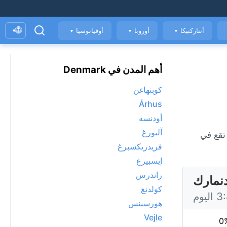
🌐
أنتاركتيكا
أوروبا
أوقيانوسيا
▾
▼
▼
▼
أهم المدن في Denmark
كوبنهاغن
Århus
أودنسه
آلبورغ
فريدريكسبرغ
إيسبيرغ
راندرس
كولدنغ
هورسينس
Vejle
0