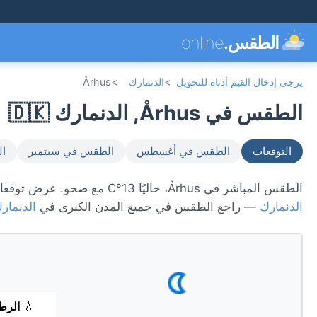
الطقس.
online
يرجى إدخال القيم أدناه للتحويل
>
الدنمارك
>
Århus
الطقس في Århus, الدنمارك 🇩🇰
التوقعات
الطقس في أغسطس
الطقس في سبتمبر
ال
الطقس المباشر في Århus، حاليًا 13°C مع صحو. عرض توقعات 7 يومًا، الأحوال الجوية كل ساعة، ومؤشر جودة الهواء. Århus تقع في
الدنمارك
— راجع الطقس في جميع المدن الكبرى في
الدنمار
💧
الرط