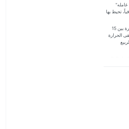
، ومدينة "دين غامله"
ً، تحيط بها
مناخ أرهوس ينتمي إلى تصنيف كوبن المحيطي (Cfb)، مما يعني فصولاً معتدلة ورطوبة ثابتة على مدار العام. الصيف لطيف، تتراوح الحرارة بين 15
قى الحرارة
ربيع
هواء الطلق.
ة. الثلوج
غضون ساعات،