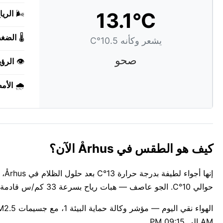
13.1°C
🌬️
الريا
🌡️
الضغ
يشعر وكأنه 10.5°C
صحو
👁️
الرؤي
🌧️
الأم
كيف هو الطقس في Århus الآن؟
حوالي 10°C. الجو عاصف — هبات رياح بسرعة 33 كم/س قادمة من west. بارد ورطب الآن، مع رطوبة بنسبة 82%.
AM إلى 09:15 PM.