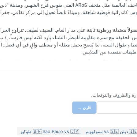
مع التراث الإسكندنافي العريق، حيث تنتشر المقاهي الحديثة والمتاحف العالمية مثل متحف ARoS الفني بقوس قزح الشهير
 كاتدرائية قوطية شاهقة، وميناءً نابضاً تحول إلى مركز ثقافي. جغرافيا
بس الخفيفة مع سترة مقاومة للمطر. الشتاء بارد لكنه ليس قارساً، إذ تب
تظام طوال السنة، لذا يُنصح بحمل مظلة أو معطف واقٍ في أي فصل. ال
طبقات متعددة من الملابس.
 حيث الأجواء الأكثر دفئاً وسطوعاً، وتنشط الحفلات والمهرجانات في ال
والرياح البحرية المتجددة، لكنها لا تشهد أعاصير أو رياحاً موسمية قوي
في الطقس سمة يومية، إذ قد تتبدل السماء من مشرقة إلى ممطرة في 
لساحرة.
ارة والظروف والتوقعات.
قارن →
🇮 دبلن vs 🇸🇪 ستوكهولم
🇧🇷 São Paulo vs 🇯🇵 طوكيو