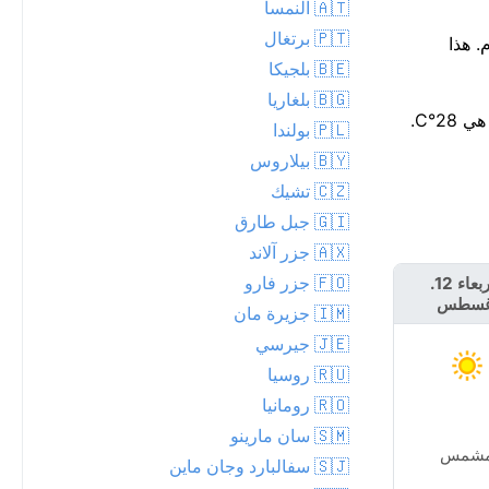
🇦🇹 النمسا
🇵🇹 برتغال
فقط لهطول الأمطار اليوم، مع توقع ما يصل إلى 0 مم. أدفأ جزء من اليوم يكون قرب 16 عند حوالي 19°م. هذا
🇧🇪 بلجيكا
🇧🇬 بلغاريا
🇵🇱 بولندا
🇧🇾 بيلاروس
🇨🇿 تشيك
🇬🇮 جبل طارق
🇦🇽 جزر آلاند
🇫🇴 جزر فارو
الأربعاء 12.
الخميس 13.
غسطس
أغسطس
🇮🇲 جزيرة مان
🇯🇪 جيرسي
🇷🇺 روسيا
🇷🇴 رومانيا
🇸🇲 سان مارينو
شمس
مشمس
🇸🇯 سفالبارد وجان ماين