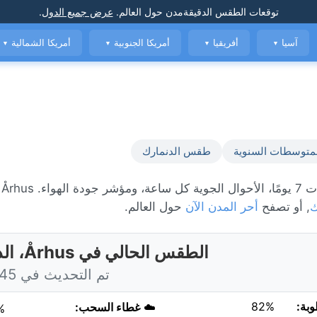
توقعات الطقس الدقيقة
مدن حول العالم
.
عرض جميع الدول
.
آسيا
أفريقيا
أمريكا الجنوبية
أمريكا الشمالية
▼
▼
▼
▼
متوسطات السنوية
طقس الدنمارك
ك
, أو تصفح
أحر المدن الآن
حول العالم.
الطقس الحالي في Århus، الدنمارك
تم التحديث في 3:45 اليوم
وبة:
82%
☁️
غطاء السحب:
%