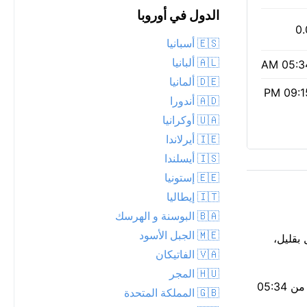
الدول في أوروبا
0.
🇪🇸 أسبانيا
🇦🇱 ألبانيا
05:34 
🇩🇪 ألمانيا
09:15 
🇦🇩 أندورا
🇺🇦 أوكرانيا
🇮🇪 أيرلاندا
🇮🇸 أيسلندا
🇪🇪 إستونيا
🇮🇹 إيطاليا
🇧🇦 البوسنة و الهرسك
🇲🇪 الجبل الأسود
. الإحساس الفعلي أقل بقليل،
🇻🇦 الفاتيكان
🇭🇺 المجر
الهواء نقي اليوم — مؤشر وكالة حماية البيئة 1، مع جسيمات PM2.5 منخفضة تبلغ 4. الكثير من الضوء اليوم، 15 ساعة و41 دقيقة منه، من 05:34
🇬🇧 المملكة المتحدة