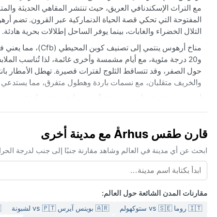
المفتوحة التي تحكي قصة الحياة الدنماركية عبر القرون. تضم أرهوس
التلال الخضراء والغابات، بينما يوفر الساحل إطلالات بحرية هادئة.
و20 درجة مئوية، مع أيام مشمسة وأخرى غائمة، لذا تُناسب الملا
حول الصفر، وقد تتساقط الثلوج لفترات قصيرة. تهطل الأمطار بان
والخريف متقلبان، مع نسمات باردة وهطول متفرق، مما يستدعي 
أفضل وقت لزيارة أرهوس مناخياً هو بين أواخر مايو وأوائل سبتمبر،
تشتهر المنطقة بظواهر جوية معتدلة مثل الضباب الكثيف في الخريف، 
تأتي بشكل متقطع في الشتاء، وتتلاشى سريعاً. التغير السريع 
قارن طقس Århus مع مدينة أخرى
مما يضيف سحراً خاصاً لتجربة استكشاف هذه المدينة الدنماركية ا
ابحث عن أي مدينة في العالم وشاهد مقارنة جنبًا إلى جنب لدرجة الحر
مقارنات المدن الشائعة حول العالم:
🇮🇹 روما vs 🇸🇪 ستوكهولم
🇦🇷 بوينس آيرس vs 🇵🇹 لشبونة
🇪