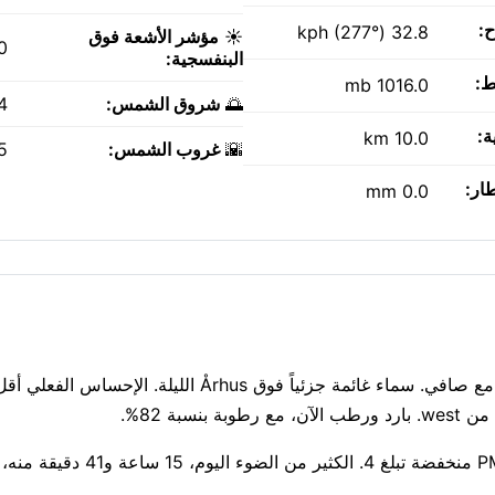
ح:
32.8 kph (277°)
☀️
مؤشر الأشعة فوق
0
البنفسجية:
ط:
1016.0 mb
🌅
شروق الشمس:
AM
ة:
10.0 km
🌇
غروب الشمس:
PM
طار:
0.0 mm
إنها أجواء لطيفة بدرجة حرارة 13°C بعد حلول الظلام في Århus، مع صافي. سماء غائمة جزئياً فوق Århus الليلة