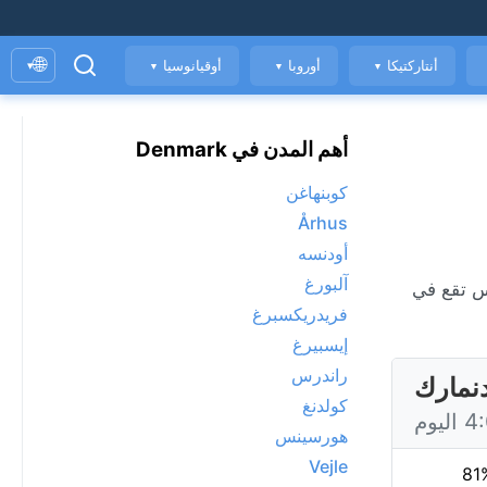
🌐
أنتاركتيكا
أوروبا
أوقيانوسيا
▾
▼
▼
▼
أهم المدن في Denmark
كوبنهاغن
Århus
أودنسه
آلبورغ
فريدريكسبرغ
إيسبيرغ
راندرس
نمارك
كولدنغ
هورسينس
Vejle
81