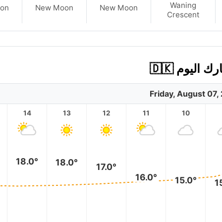
Waning
on
New Moon
New Moon
Crescent
ليوم 🇩🇰
Friday, August 07,
14
13
12
11
10
18.0°
18.0°
17.0°
16.0°
15.0°
1