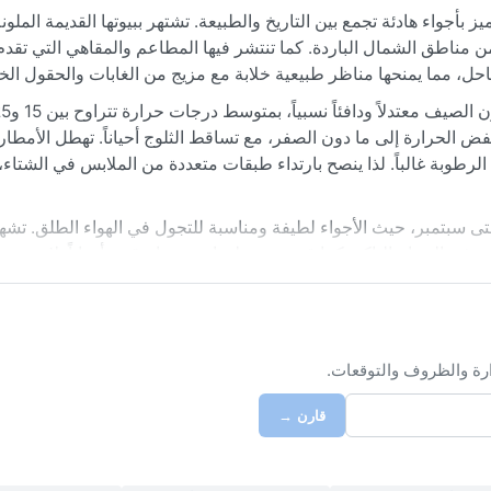
أجواء هادئة تجمع بين التاريخ والطبيعة. تشتهر ببيوتها القديمة الملون
 مناطق الشمال الباردة. كما تنتشر فيها المطاعم والمقاهي التي تقد
احل، مما يمنحها مناظر طبيعية خلابة مع مزيج من الغابات والحقول الخ
فض الحرارة إلى ما دون الصفر، مع تساقط الثلوج أحياناً. تهطل الأمطار
 الرطوبة غالباً. لذا ينصح بارتداء طبقات متعددة من الملابس في الشتا
ى سبتمبر، حيث الأجواء لطيفة ومناسبة للتجول في الهواء الطلق. تشهد
ي الصباح الباكر. كما قد تتعرض لعواصف رياح قوية أحياناً. لا يوجد 
كانت غير مضمونة كل عام.
ارة والظروف والتوقعات.
قارن →