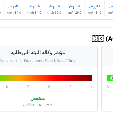
9% مطر
5% مطر
3% مطر
3% مطر
4% مطر
↑
↑
↑
↑
↑
/h
34.0 km/h
34.0 km/h
32.0 km/h
29.0 km/h
31.0 km/h
مؤشر وكالة البيئة البريطانية
Department for Environment, Food & Rural Affairs
1
9
7
5
3
1
6
منخفض
تلوث الهواء منخفض