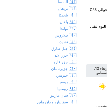
🇦🇹 النمسا
🇵🇹 برتغال
هطول الأمطار غير مرجح — فرصة بنسبة 7% تقريبًا، 0 مم كحد أقصى. يزداد الدفء مع تقدم النهار، ليبلغ ذروته حوالي 18°م. هذا أقل بحوالي 3°C
🇧🇪 بلجيكا
🇧🇬 بلغاريا
دفئاً بحوالي 28°م. أعلى درجة حرارة اليوم تبقى
🇵🇱 بولندا
🇧🇾 بيلاروس
🇨🇿 تشيك
🇬🇮 جبل طارق
🇦🇽 جزر آلاند
🇫🇴 جزر فارو
🇮🇲 جزيرة مان
الأربعاء 12.
الخميس 13.
غسطس
أغسطس
🇯🇪 جيرسي
🇷🇺 روسيا
🇷🇴 رومانيا
🇸🇲 سان مارينو
🇸🇯 سفالبارد وجان ماين
شمس
مشمس