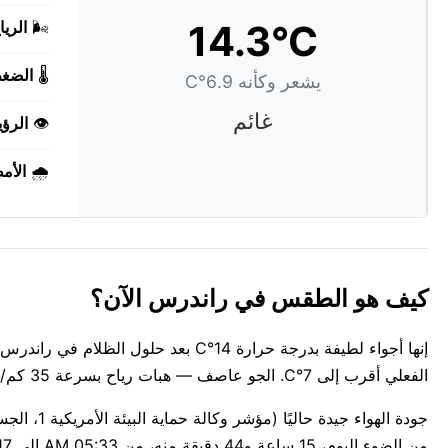
14.3°C
🌬️
الريا
🌡️
الضغ
يشعر وكأنه 6.9°C
غائم
👁️
الرؤي
🌧️
الأم
كيف هو الطقس في راندرس الآن؟
إنها أجواء لطيفة بدرجة حرارة 14°C بعد
الفعلي أقرب إلى 7°C. الجو عاصف — هبات رياح بسرعة 35 كم/س قادمة من west.
من الضوء اليوم، 15 ساعة و44 دقيقة منه، من 05:33 AM إلى 09:17 PM.