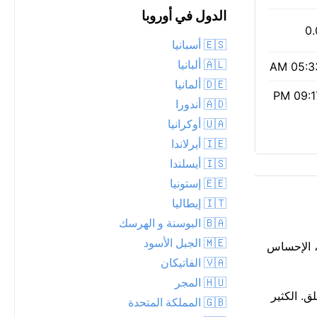
الدول في أوروبا
0.
🇪🇸 أسبانيا
🇦🇱 ألبانيا
05:33 
🇩🇪 ألمانيا
09:17 
🇦🇩 أندورا
🇺🇦 أوكرانيا
🇮🇪 أيرلاندا
🇮🇸 أيسلندا
🇪🇪 إستونيا
🇮🇹 إيطاليا
🇧🇦 البوسنة و الهرسك
🇲🇪 الجبل الأسود
رودة، الإحساس
🇻🇦 الفاتيكان
🇭🇺 المجر
 في الهواء الطلق. الكثير
🇬🇧 المملكة المتحدة