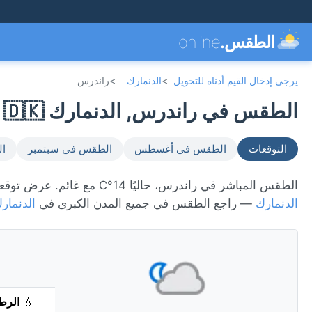
الطقس.
online
يرجى إدخال القيم أدناه للتحويل
>
الدنمارك
>
راندرس
الطقس في راندرس, الدنمارك 🇩🇰
التوقعات
الطقس في أغسطس
الطقس في سبتمبر
ال
الطقس المباشر في راندرس، حاليًا 14°C مع غائم. عرض توقعات 7 يومًا، الأحوال الجوية كل ساعة، ومؤشر جودة الهواء. راندرس تقع في
الدنمارك
— راجع الطقس في جميع المدن الكبرى في
الدنمار
💧
الرط