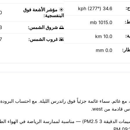
ح:
34.6 kph (277°)
☀️
مؤشر الأشعة فوق
0
البنفسجية:
ط:
1015.0 mb
🌅
شروق الشمس:
AM
ة:
10.0 km
🌇
غروب الشمس:
PM
طار:
0.0 mm
 حلول الظلام في راندرس، مع غائم. سماء غائمة جزئياً فوق راندرس الليلة. مع احتساب الب
جودة الهواء جيدة حاليًا (مؤشر وكالة حماية البيئة الأمريكية 1، الجسيمات الدقيقة PM2.5 3) — مناسبة لممارسة الرياضة