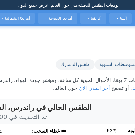
توقعات الطقس الدقيقة
مدن حول العالم
.
عرض جميع الدول
.
آسيا
أفريقيا
أمريكا الجنوبية
أمريكا الشمالية
▼
▼
▼
▼
متوسطات السنوية
طقس الدنمارك
ك
, أو تصفح
أحر المدن الآن
حول العالم.
الطقس الحالي في راندرس، الد
تم التحديث في 4:00 اليوم
وبة:
62%
☁️
غطاء السحب:
%