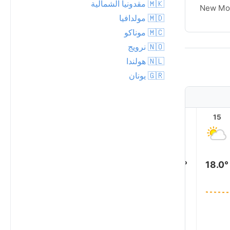
🇲🇰 مقدونيا الشمالية
New Moon
New Mo
🇲🇩 مولدافيا
🇲🇨 موناكو
🇳🇴 نرويج
🇳🇱 هولندا
🇬🇷 يونان
20
19
18
17
16
15
18.0°
18.0°
18.0°
18.0°
17.0°
16.0°