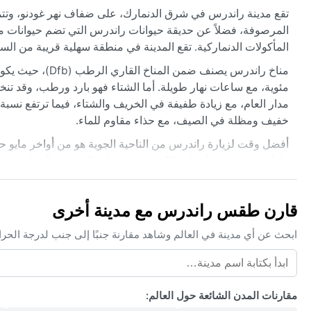
تقع مدينة راندرس في شرق الدنمارك، على ضفاف نهر غودنو، وتتميز ب
المرصوفة، فضلاً عن حديقة حيوانات راندرس التي تضم حيوانات من
المأكولات الدنماركية. تقع المدينة في منطقة سهلية قريبة من الس
مئوية، مع ساعات نهار طويلة. أما الشتاء فهو بارد ورطب، وقد تنخ
مدار العام، مع زيادة طفيفة في الخريف والشتاء، فيما ترتفع نسبة
خفيف ومظلة في الصيف، مع حذاء مقاوم للماء.
أفضل وقت لزيارة راندرس من الناحية الجوية هو من أواخر مايو حت
ظواهر جوية مثل الضباب الكثيف في فصلي الخريف والشتاء، خاصة ف
حاد أو أعاصير، لكن الثلوج يمكن أن تكون جميلة في الشتاء، وإن 
قارن طقس راندرس مع مدينة أخرى
ابحث عن أي مدينة في العالم وشاهد مقارنة جنبًا إلى جنب لدرجة الحر
مقارنات المدن الشائعة حول العالم: