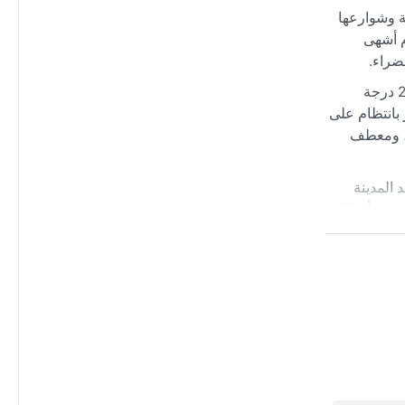
ة وشوارعها
م أشهى
ضراء.
مناخ راندرس يصنف ضمن المناخ القاري الرطب (Dfb)، حيث يكون الصيف معتدلاً ودافئاً نسبياً، بمتوسط درجات حرارة تتراوح بين 15 و25 درجة
 بانتظام على
ء، ومعطف
 المدينة
موسم أمطار