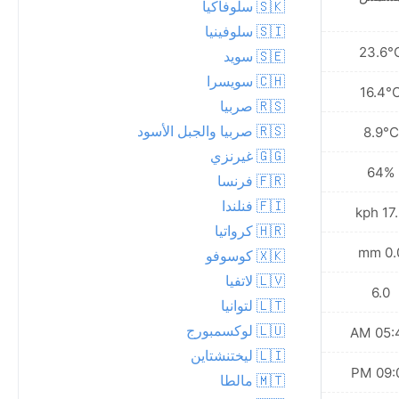
🇸🇰 سلوفاكيا
🇸🇮 سلوفينيا
27.6°C
23.6°
🇸🇪 سويد
🇨🇭 سويسرا
20.8°C
16.4°
🇷🇸 صربيا
🇷🇸 صربيا والجبل الأسود
14.2°C
8.9°C
🇬🇬 غيرنزي
48%
64%
🇫🇷 فرنسا
🇫🇮 فنلندا
24.8 kph
17.6 
🇭🇷 كرواتيا
0.8 mm
0.0 
🇽🇰 كوسوفو
🇱🇻 لاتفيا
7.0
6.0
🇱🇹 لتوانيا
🇱🇺 لوكسمبورج
05:45 AM
05:43
🇱🇮 ليختنشتاين
09:03 PM
09:06
🇲🇹 مالطا