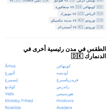
🇦🇷 بوينس آيرس vs 🇯🇵 طوكيو
🇨🇳 بكين vs 🇯🇵 Osaka
🇩🇰 كوبنهاغن vs 🇸🇬 سنغافورة
🇸🇦 الرياض vs 🇺🇸 نيويورك
🇨🇦 تورونتو vs 🇲🇽 مدينة مكسيكو
🇨🇦 تورونتو vs 🇳🇱 أمستردام
الطقس في مدن رئيسية أخرى في
الدنمارك 🇩🇰
كوبنهاغن
Århus
أودنسه
آلبورغ
فريدريكسبرغ
إيسبيرغ
راندرس
كولدنغ
هورسينس
Vejle
Klinteby Frihed
Hvidovre
Roskilde
Avedøre