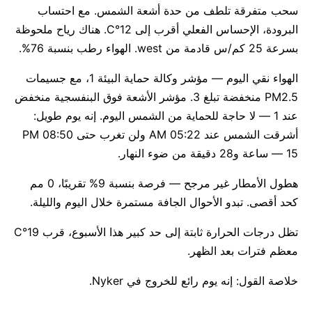
سحب متفرقة تلطف من حدة أشعة الشمس. مع احتساب
البرودة، الإحساس الفعلي أقرب إلى 12°C. هناك رياح ملحوظة
بسرعة 25 كم/س قادمة من west. الهواء رطب بنسبة 76%.
الهواء نقي اليوم — مؤشر وكالة حماية البيئة 1، مع جسيمات
PM2.5 منخفضة تبلغ 3. مؤشر الأشعة فوق البنفسجية منخفض
عند 1 — لا حاجة للحماية من الشمس اليوم. إنه يوم طويل:
أشرقت الشمس عند 05:22 AM ولن تغرب حتى 08:50 PM
— 15 ساعة و28 دقيقة من ضوء النهار.
هطول الأمطار غير مرجح — فرصة بنسبة 9% تقريبًا، 0 مم
كحد أقصى. تبدو الأحوال الجافة مستمرة خلال اليوم والليلة.
تظل درجات الحرارة ثابتة إلى حد كبير هذا الأسبوع، قرب 19°C
معظم فترات بعد الظهر.
خلاصة القول: إنه يوم رائع للخروج في Nyker.