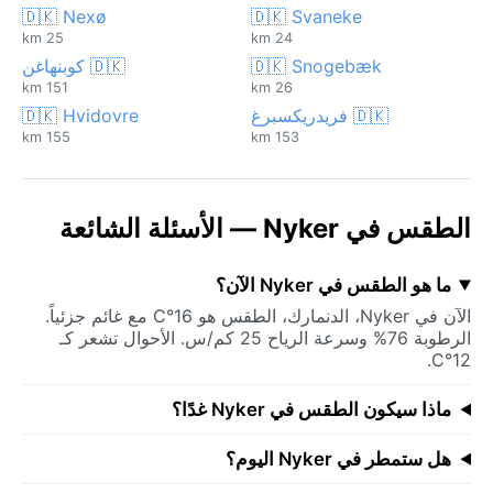
🇩🇰 Nexø
🇩🇰 Svaneke
25 km
24 km
🇩🇰 Snogebæk
🇩🇰 كوبنهاغن
151 km
26 km
🇩🇰 فريدريكسبرغ
🇩🇰 Hvidovre
155 km
153 km
الطقس في Nyker — الأسئلة الشائعة
ما هو الطقس في Nyker الآن؟
الآن في Nyker، الدنمارك، الطقس هو 16°C مع غائم جزئياً.
الرطوبة 76% وسرعة الرياح 25 كم/س. الأحوال تشعر كـ
12°C.
ماذا سيكون الطقس في Nyker غدًا؟
هل ستمطر في Nyker اليوم؟