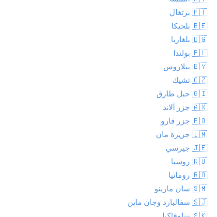
🇵🇹 برتغال
🇧🇪 بلجيكا
🇧🇬 بلغاريا
🇵🇱 بولندا
🇧🇾 بيلاروس
🇨🇿 تشيك
🇬🇮 جبل طارق
🇦🇽 جزر آلاند
🇫🇴 جزر فارو
🇮🇲 جزيرة مان
🇯🇪 جيرسي
🇷🇺 روسيا
🇷🇴 رومانيا
🇸🇲 سان مارينو
🇸🇯 سفالبارد وجان ماين
🇸🇰 سلوفاكيا