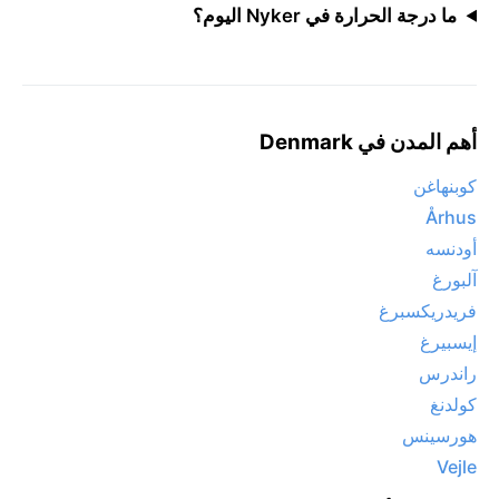
ما درجة الحرارة في Nyker اليوم؟
أهم المدن في Denmark
كوبنهاغن
Århus
أودنسه
آلبورغ
فريدريكسبرغ
إيسبيرغ
راندرس
كولدنغ
هورسينس
Vejle