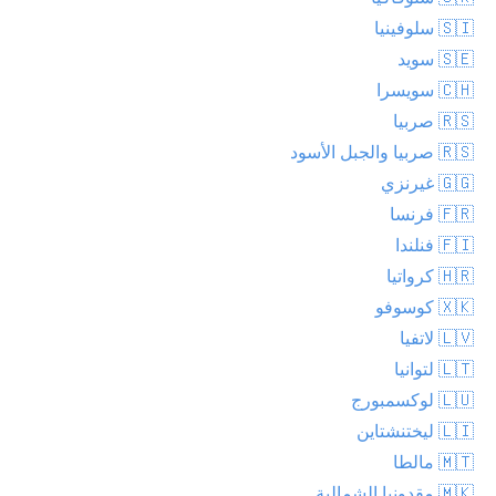
🇸🇮 سلوفينيا
🇸🇪 سويد
🇨🇭 سويسرا
🇷🇸 صربيا
🇷🇸 صربيا والجبل الأسود
🇬🇬 غيرنزي
🇫🇷 فرنسا
🇫🇮 فنلندا
🇭🇷 كرواتيا
🇽🇰 كوسوفو
🇱🇻 لاتفيا
🇱🇹 لتوانيا
🇱🇺 لوكسمبورج
🇱🇮 ليختنشتاين
🇲🇹 مالطا
🇲🇰 مقدونيا الشمالية