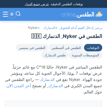
توقعات الطقس الدقيقة
.
عرض جميع الدول
.
☰
الطقس.
online
🌐
يرجى إدخال القيم أدناه للتحويل
>
الدنمارك
>
Nyker
الطقس في Nyker, الدنمارك 🇩🇰
التوقعات
الطقس في أغسطس
الطقس في سبتمبر
المتوسطات السنوية
طقس الدنمارك
الطقس المباشر في Nyker، حاليًا 16°C مع غائم جزئياً.
عرض توقعات 7 يومًا، الأحوال الجوية كل ساعة، ومؤشر
جودة الهواء. Nyker تقع في
الدنمارك
— راجع الطقس في
جميع المدن الكبرى في
الدنمارك
, أو تصفح
أحر المدن الآن
حول العالم.