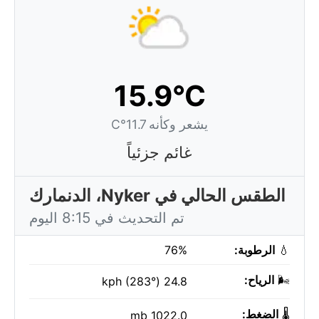
15.9°C
يشعر وكأنه 11.7°C
غائم جزئياً
الطقس الحالي في Nyker، الدنمارك
تم التحديث في 8:15 اليوم
💧
الرطوبة:
76%
🌬️
الرياح:
24.8 kph (283°)
🌡️
الضغط:
1022.0 mb