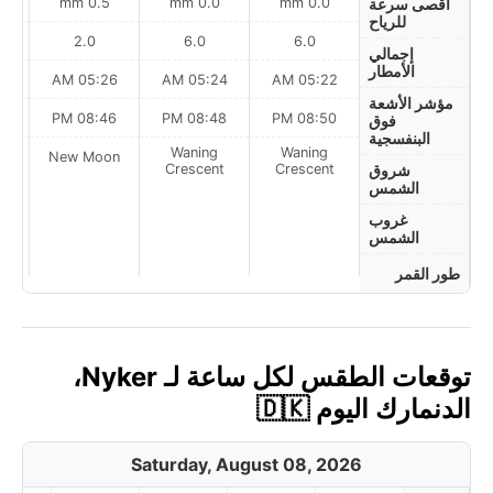
0.5 mm
0.0 mm
0.0 mm
أقصى سرعة
للرياح
2.0
6.0
6.0
إجمالي
الأمطار
AM
05:26 AM
05:24 AM
05:22 AM
مؤشر الأشعة
PM
08:46 PM
08:48 PM
08:50 PM
فوق
البنفسجية
Waning
Waning
on
New Moon
Crescent
Crescent
شروق
الشمس
غروب
الشمس
طور القمر
توقعات الطقس لكل ساعة لـ Nyker،
الدنمارك اليوم 🇩🇰
Saturday, August 08, 2026