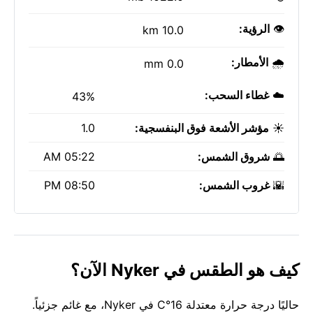
👁️
الرؤية:
10.0 km
🌧️
الأمطار:
0.0 mm
☁️
غطاء السحب:
43%
☀️
مؤشر الأشعة فوق البنفسجية:
1.0
🌅
شروق الشمس:
05:22 AM
🌇
غروب الشمس:
08:50 PM
كيف هو الطقس في Nyker الآن؟
حاليًا درجة حرارة معتدلة 16°C في Nyker، مع غائم جزئياً.