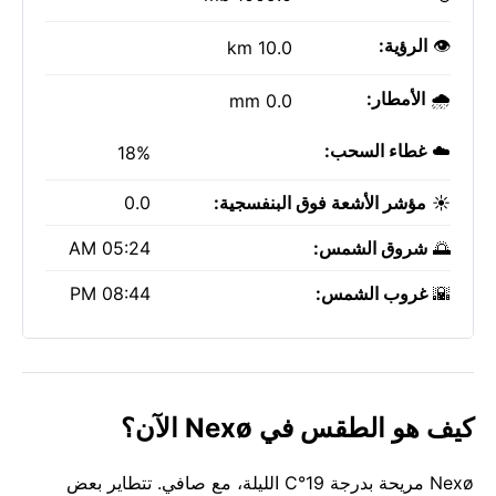
👁️
الرؤية:
10.0 km
🌧️
الأمطار:
0.0 mm
☁️
غطاء السحب:
18%
☀️
مؤشر الأشعة فوق البنفسجية:
0.0
🌅
شروق الشمس:
05:24 AM
🌇
غروب الشمس:
08:44 PM
كيف هو الطقس في Nexø الآن؟
Nexø مريحة بدرجة 19°C الليلة، مع صافي. تتطاير بعض