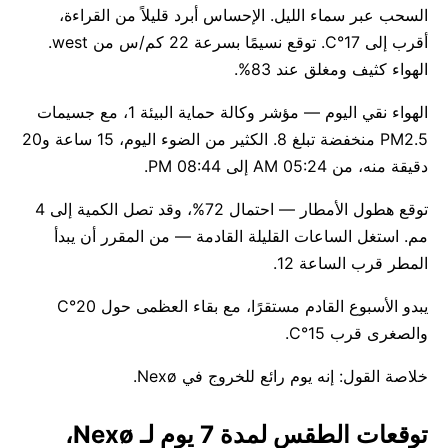
السحب عبر سماء الليل. الإحساس أبرد قليلاً من القراءة،
أقرب إلى 17°C. توقع نسيمًا بسرعة 22 كم/س من west.
الهواء كثيف ومغلق عند 83%.
الهواء نقي اليوم — مؤشر وكالة حماية البيئة 1، مع جسيمات
PM2.5 منخفضة تبلغ 8. الكثير من الضوء اليوم، 15 ساعة و20
دقيقة منه، من 05:24 AM إلى 08:44 PM.
توقع هطول الأمطار — احتمال 72%، وقد تصل الكمية إلى 4
مم. استغل الساعات القليلة القادمة — من المقرر أن يبدأ
المطر قرب الساعة 12.
يبدو الأسبوع القادم مستقرًا، مع بقاء العظمى حول 20°C
والصغرى قرب 15°C.
خلاصة القول: إنه يوم رائع للخروج في Nexø.
توقعات الطقس لمدة 7 يوم لـ Nexø،