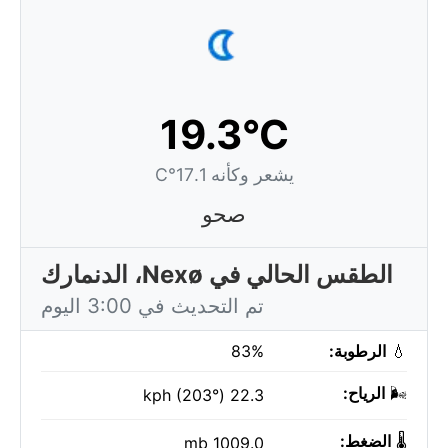
19.3°C
يشعر وكأنه 17.1°C
صحو
الطقس الحالي في Nexø، الدنمارك
تم التحديث في 3:00 اليوم
💧
الرطوبة:
83%
🌬️
الرياح:
22.3 kph (203°)
🌡️
الضغط:
1009.0 mb