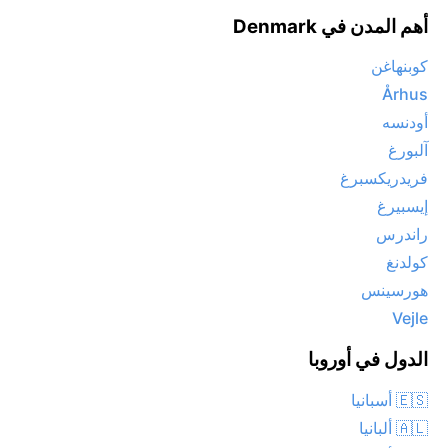
أهم المدن في Denmark
كوبنهاغن
Århus
أودنسه
آلبورغ
فريدريكسبرغ
إيسبيرغ
راندرس
كولدنغ
هورسينس
Vejle
الدول في أوروبا
🇪🇸 أسبانيا
🇦🇱 ألبانيا