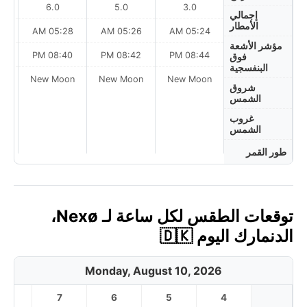
6.0
5.0
3.0
إجمالي
الأمطار
AM
05:28 AM
05:26 AM
05:24 AM
مؤشر الأشعة
PM
08:40 PM
08:42 PM
08:44 PM
فوق
البنفسجية
on
New Moon
New Moon
New Moon
شروق
الشمس
غروب
الشمس
طور القمر
توقعات الطقس لكل ساعة لـ Nexø،
الدنمارك اليوم 🇩🇰
Monday, August 10, 2026
8
7
6
5
4