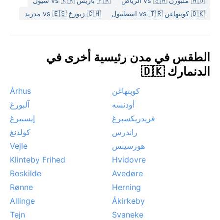
🇦🇺 ملبورن vs 🇸🇦 الرياض
🇫🇷 باريس vs 🇰🇷 سيول
🇩🇰 كوبنهاغن vs 🇹🇷 اسطنبول
🇨🇭 زيورخ vs 🇪🇸 مدريد
الطقس في مدن رئيسية أخرى في
الدنمارك 🇩🇰
كوبنهاغن
Århus
أودنسه
آلبورغ
فريدريكسبرغ
إيسبيرغ
راندرس
كولدنغ
هورسينس
Vejle
Klinteby Frihed
Hvidovre
Roskilde
Avedøre
Rønne
Herning
Allinge
Åkirkeby
Tejn
Svaneke