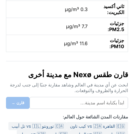
ثاني أكسيد
0.3 µg/m³
الكبريت:
جزئيات
7.7 µg/m³
PM2.5:
جزئيات
11.6 µg/m³
PM10:
قارن طقس Nexø مع مدينة أخرى
ابحث عن أي مدينة في العالم وشاهد مقارنة جنبًا إلى جنب لدرجة
الحرارة والظروف والتوقعات.
قارن →
مقارنات المدن الشائعة حول العالم:
🇪🇬 القاهرة vs 🇿🇦 كيب تاون
🇨🇦 تورونتو vs 🇮🇱 تل أبيب