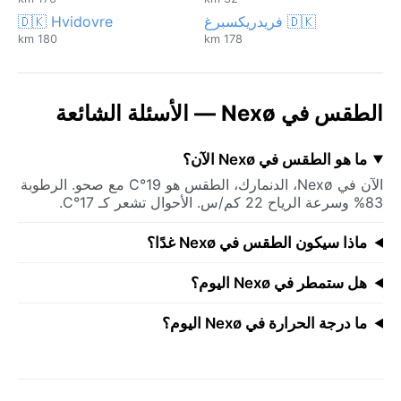
🇩🇰 فريدريكسبرغ
🇩🇰 Hvidovre
180 km
178 km
الطقس في Nexø — الأسئلة الشائعة
ما هو الطقس في Nexø الآن؟
الآن في Nexø، الدنمارك، الطقس هو 19°C مع صحو. الرطوبة
83% وسرعة الرياح 22 كم/س. الأحوال تشعر كـ 17°C.
ماذا سيكون الطقس في Nexø غدًا؟
هل ستمطر في Nexø اليوم؟
ما درجة الحرارة في Nexø اليوم؟