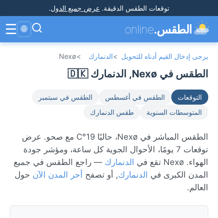
توقعات الطقس الدقيقة
.
عرض جميع الدول
.
☰
الطقس.
online
🌐
يرجى إدخال القيم أدناه للتحويل
>
الدنمارك
>
Nexø
الطقس في Nexø, الدنمارك 🇩🇰
التوقعات
الطقس في أغسطس
الطقس في سبتمبر
المتوسطات السنوية
طقس الدنمارك
الطقس المباشر في Nexø، حاليًا 19°C مع صحو. عرض
توقعات 7 يومًا، الأحوال الجوية كل ساعة، ومؤشر جودة
الهواء. Nexø تقع في
الدنمارك
— راجع الطقس في جميع
المدن الكبرى في
الدنمارك
, أو تصفح
أحر المدن الآن
حول
العالم.