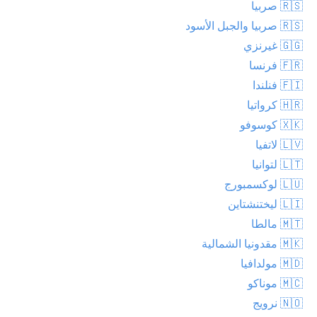
🇷🇸 صربيا
🇷🇸 صربيا والجبل الأسود
🇬🇬 غيرنزي
🇫🇷 فرنسا
🇫🇮 فنلندا
🇭🇷 كرواتيا
🇽🇰 كوسوفو
🇱🇻 لاتفيا
🇱🇹 لتوانيا
🇱🇺 لوكسمبورج
🇱🇮 ليختنشتاين
🇲🇹 مالطا
🇲🇰 مقدونيا الشمالية
🇲🇩 مولدافيا
🇲🇨 موناكو
🇳🇴 نرويج