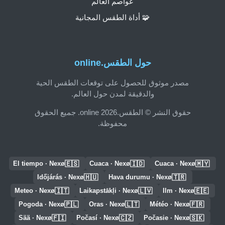
عواصم العالم
🧩 أداة الطقس المجانية
حول الطقس.online
مصدر موثوق للحصول على توقعات الطقس الحية
والدقيقة لمدن حول العالم.
حقوق النشر © الطقس.online 2026. جميع الحقوق
محفوظة.
🇪🇸
🇮🇩
🇲🇾
El tiempo · Nexø
Cuaca · Nexø
Cuaca · Nexø
🇭🇺
🇹🇷
Időjárás · Nexø
Hava durumu · Nexø
🇮🇹
🇱🇻
🇪🇪
Meteo · Nexø
Laikapstākļi · Nexø
Ilm · Nexø
🇵🇱
🇱🇹
🇫🇷
Pogoda · Nexø
Oras · Nexø
Météo · Nexø
🇫🇮
🇨🇿
🇸🇰
Sää · Nexø
Počasí · Nexø
Počasie · Nexø