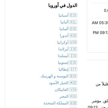
الدول في أوروبا
0.
🇪🇸 أسبانيا
🇦🇱 ألبانيا
05:39 
🇩🇪 ألمانيا
09:13 
🇦🇩 أندورا
🇺🇦 أوكرانيا
🇮🇪 أيرلاندا
🇮🇸 أيسلندا
🇪🇪 إستونيا
🇮🇹 إيطاليا
🇧🇦 البوسنة و الهرسك
🇲🇪 الجبل الأسود
يلاً من
🇻🇦 الفاتيكان
🇭🇺 المجر
اضة في الهواء الطلق. مؤشر
🇬🇧 المملكة المتحدة
الأشعة فوق البنفسجية منخفض عند 0 — لا حاجة للحماية من الشمس اليوم. إنه يوم طويل: أشرقت الشمس عند 05:39 AM ولن تغرب حتى 09:13