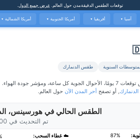
توقعات الطقس الدقيقة
مدن حول العالم
.
عرض جميع الدول
.
آسيا
أفريقيا
أمريكا الجنوبية
أمريكا الشمالية
▼
▼
▼
▼
متوسطات السنوية
طقس الدنمارك
الطقس المباشر في هورسينس، حاليًا 12°C مع مشمس. عرض توقعات 7 يومًا، الأحوال الجوية كل ساعة، ومؤشر جو
الدنمارك
, أو تصفح
أحر المدن الآن
حول العالم.
الطقس الحالي في هورسينس، الد
تم التحديث في 7:00 اليوم
وبة:
87%
☁️
غطاء السحب:
%