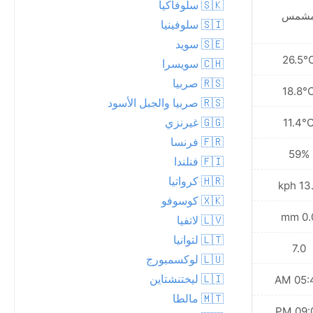
🇸🇰 سلوفاكيا
شمس
مشمس
🇸🇮 سلوفينيا
🇸🇪 سويد
30.5°C
26.5°
🇨🇭 سويسرا
🇷🇸 صربيا
22.1°C
18.8°
🇷🇸 صربيا والجبل الأسود
🇬🇬 غيرنزي
15.2°C
11.4°
🇫🇷 فرنسا
47%
59%
🇫🇮 فنلندا
🇭🇷 كرواتيا
21.6 kph
13.7 
🇽🇰 كوسوفو
0.0 mm
0.0 
🇱🇻 لاتفيا
🇱🇹 لتوانيا
8.0
7.0
🇱🇺 لوكسمبورج
🇱🇮 ليختنشتاين
05:50 AM
05:48
🇲🇹 مالطا
08:59 PM
09:02