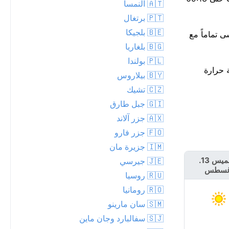
🇦🇹 النمسا
🇵🇹 برتغال
🇧🇪 بلجيكا
لدفء مع تقدم النهار، ليبلغ ذروته حوالي 22°م. هذا يتماشى تماماً مع
🇧🇬 بلغاريا
🇵🇱 بولندا
°م. للمعلومية، أعلى درجة حرارة
🇧🇾 بيلاروس
🇨🇿 تشيك
🇬🇮 جبل طارق
🇦🇽 جزر آلاند
🇫🇴 جزر فارو
🇮🇲 جزيرة مان
الخميس 13.
الجمعة 14.
🇯🇪 جيرسي
غسطس
أغسطس
🇷🇺 روسيا
🇷🇴 رومانيا
🇸🇲 سان مارينو
🇸🇯 سفالبارد وجان ماين