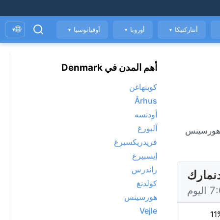
🌐
أنتاركتيكا
أوروبا
أوقيانوسيا
▾
▼
▼
▼
أهم المدن في Denmark
كوبنهاغن
Århus
أودنسه
آلبورغ
دة الهواء. هورسينس
فريدريكسبرغ
إيسبيرغ
راندرس
نمارك
كولدنغ
هورسينس
Vejle
11