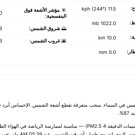
ح:
11.5 kph (244°)
☀️
مؤشر الأشعة فوق
0
البنفسجية:
ط:
1022.0 mb
🌅
شروق الشمس:
AM
ة:
10.0 km
🌇
غروب الشمس:
PM
طار:
0.0 mm
خفيفة، مشمس في السماء. سحب متفرقة تقطع أشعة الشمس. الإحساس أبرد قل
جودة الهواء جيدة حاليًا (مؤشر وكالة حماية البيئة الأمريكية 1، الجسيمات الدقيقة PM2.5 4) — مناسبة لممارسة الري