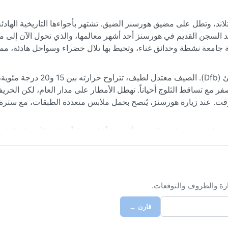
اند، وتطل على مضيق هورسنز الضيق. تشتهر بأجواءها التاريخية الهادئ
 تعد السجن القديم في هورسنز أحد أشهر معالمها، والذي تحول الآن إلى
جامعة نشطة وحدائق غناء، وتحيط بها تلال خضراء وسواحل هادئة، مما
مناخ هورسنز يصنف ضمن المناخ القاري الرطب ذي الصيف الدافئ (Dfb). ا
ر مع تساقط الثلوج أحياناً. تهطل الأمطار على مدار العام، لكن الخريف
ت. عند زيارة هورسنز، يُنصح بحمل ملابس متعددة الطبقات، مع سترة
غسطس، حيث يكون الطقس أكثر دفئاً واستقراراً، وتكثر الأنشطة الخارج
 تظهر نوبات من الضباب الكثيف في الخريف والربيع، كما قد تشهد المد
 أو الرياح الموسمية، لكن التغير المفاجئ في الطقس سمة مميزة للمنطق
ارة والظروف والتوقعات.
قارن →