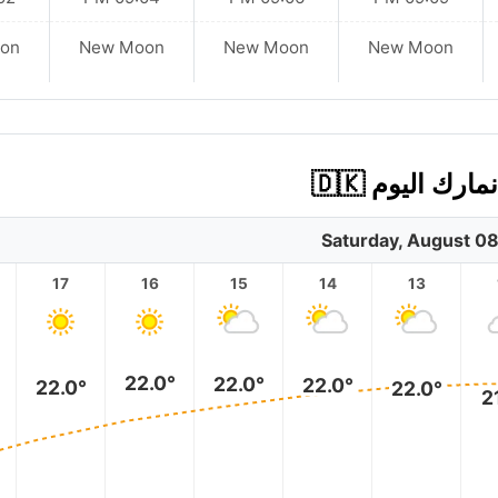
on
New Moon
New Moon
New Moon
 اليوم 🇩🇰
Saturday, August 0
17
16
15
14
13
22.0°
22.0°
22.0°
22.0°
22.0°
2