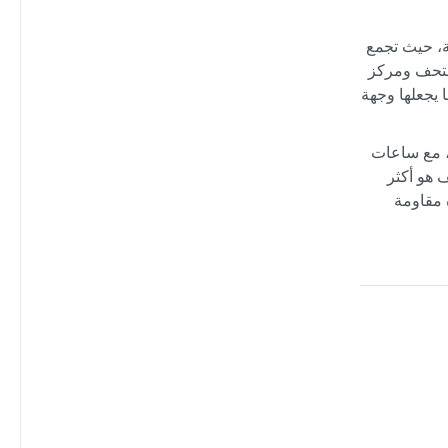
ة، حيث تجمع
 متحف ومركز
 يجعلها وجهة
لصيف معتدل لطيف، تتراوح حرارته بين 15 و20 درجة مئوية، مع ساعات
 هو أكثر
 مقاومة
ية
ينة عواصف
ة، مما يضفي