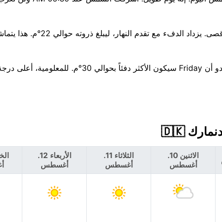
هطول الأمطار غير مرجح — فرصة بنسبة 6% تقريبًا، 0 مم كحد أقصى. يزداد ا
بالنظر إلى الأسبوع المقبل، تتجه درجات الحرارة نحو الارتفاع — يبدو أن Friday سيكون الأكثر دفئاً بحوالي 30
الاثنين 10.
الثلاثاء 11.
الأربعاء 12.
أغسطس
أغسطس
أغسطس
أ