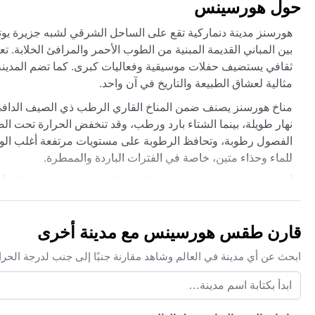
حول هورسينس
هورسنز مدينة دنماركية تقع على الساحل الشرقي لشبه جزيرة يوتل
بين المباني القديمة المبنية من الطوب الأحمر والمرافئ الخلابة.
ثقافي يستضيف حفلات موسيقية وفعاليات كبرى. كما تضم المدينة 
مثالية لعشاق الطبيعة والتاريخ في آن واحد.
نهار طويلة، بينما الشتاء بارد ورطب، وقد تنخفض الحرارة تحت الصف
الفصول رطوبة، وتحافظ الرطوبة على مستويات مرتفعة أغلب الوق
للماء وحذاء متين، خاصة في الفترات الباردة والممطرة.
أفضل وقت لزيارة هورسنز من الناحية المناخية هو من يونيو إلى أ
والمهرجانات. لكن تبقى الأحوال الجوية متقلبة في الدنمارك، فقد
شتوية تجلب الثلوج والرياح القوية. لا توجد ظواهر مثل الأعاصير
قارن طقس هورسينس مع مدينة أخرى
طابعاً ديناميكياً على تجربة السفر.
ابحث عن أي مدينة في العالم وشاهد مقارنة جنبًا إلى جنب لدرجة الحر