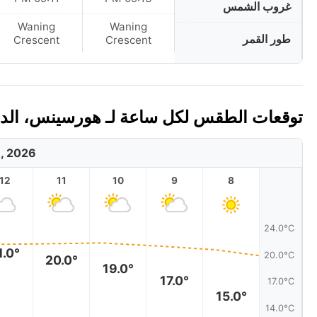
غروب الشمس
Waning
Waning
طور القمر
Crescent
Crescent
توقعات الطقس لكل ساعة لـ هورسينس، الدنمارك
8, 2026
12
11
10
9
8
24.0°C
1.0°
20.0°C
20.0°
19.0°
17.0°
17.0°C
15.0°
14.0°C