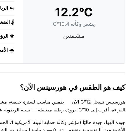
12.2°C
🌬️
الريا
🌡️
الضغ
يشعر وكأنه 10.4°C
مشمس
👁️
الرؤي
🌧️
الأم
كيف هو الطقس في هورسينس الآن؟
هورسينس تسجل 12°C الآن — طقس مناسب لسترة 
القراءة، أقرب إلى 10°C. برودة رطبة متغلغلة — نسبة الرطوبة عند 87%.