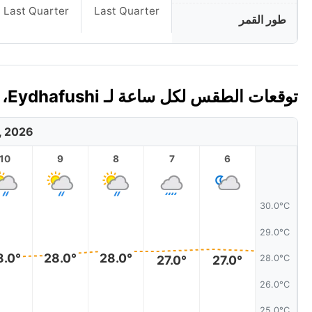
Last Quarter
Last Quarter
طور القمر
توقعات الطقس لكل ساعة لـ Eydhafushi، جزر الملديف اليوم 🇲🇻
, 2026
10
9
8
7
6
30.0°C
29.0°C
8.0°
28.0°
28.0°
27.0°
27.0°
28.0°C
26.0°C
25.0°C