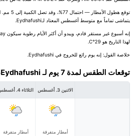
يتماشى تماماً مع متوسط أغسطس المعتاد لـEydhafushi.
لهذا التاريخ هو 29°C.
خلاصة القول: إنه يوم رائع للخروج في Eydhafushi.
توقعات الطقس لمدة 7 يوم لـ Eydhafushi، جزر الملديف 🇲🇻
الاثنين 3. أغسطس
الثلاثاء 4. أغسطس
أمطار متفرقة
أمطار متفرقة