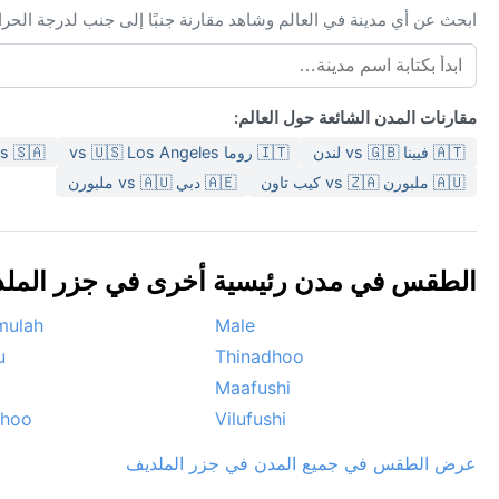
ابحث عن أي مدينة في العالم وشاهد مقارنة جنبًا إلى جنب لدرجة الحر
مقارنات المدن الشائعة حول العالم:
🇦🇹 فيينا vs 🇬🇧 لندن
🇮🇹 روما vs 🇺🇸 Los Angeles
n vs 🇸🇦
🇦🇺 ملبورن vs 🇿🇦 كيب تاون
🇦🇪 دبي vs 🇦🇺 ملبورن
الطقس في مدن رئيسية أخرى في جزر الملديف 
mulah
Male
u
Thinadhoo
Maafushi
dhoo
Vilufushi
عرض الطقس في جميع المدن في جزر الملديف