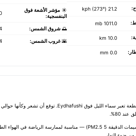
ح:
21.2 kph (273°)
☀️
مؤشر الأشعة فوق
0
البنفسجية:
ط:
1011.0 mb
🌅
شروق الشمس:
AM
ة:
10.0 km
🌇
غروب الشمس:
PM
طار:
0.0 mm
جودة الهواء جيدة حاليًا (مؤشر وكالة حماية البيئة الأمريكية 1، الجسيمات الدقيقة PM2.5 5) — مناسبة لممارسة ال