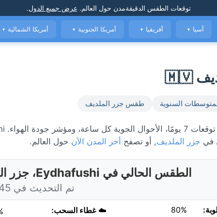
توقعات الطقس الدقيقة
مدن حول العالم
.
عرض جميع الدول
.
آسيا
أفريقيا
أمريكا الجنوبية
أمريكا الشمالية
▼
▼
▼
▼
متوسطات السنوية
طقس جزر الملديف
الطقس المباشر ف
 في
جزر الملديف
, أو تصفح
أحر المدن الآن
حول العالم.
الطقس الحالي في Eydhafushi، جزر الملديف
تم التحديث في 5:45 اليوم
وبة:
80%
☁️
غطاء السحب:
%