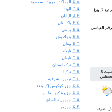
🇸🇦 المملكة العربية السعودية
🇮🇳 الهند
توقع هطول الأمطار — احتمال 77%، وقد تصل الكمية إلى 5 مم. استغل الساعات القليلة القادمة — من المقرر أن يبدأ المطر قرب الساعة 7. هذا
🇯🇵 اليابان
🇵🇰 باكستان
ن الأرقام القياسية — الرقم القياسي
🇧🇳 بروني
🇧🇩 بنجلاديش
🇧🇹 بوتان
🇹🇭 تايلاند
🇹🇼 تايوان
🇹🇲 تركمانستان
🇹🇷 تركيا
السبت 8.
الأحد 9. أغسطس
غسطس
🇹🇱 تيمور الشرقية
🇨🇨 جزر كوكوس (كيلينغ)
🇨🇽 جزيرة كريسماس
🇮🇶 جمهورية العراق
🇬🇪 جورجيا
ر متفرقة
زخة مطرية خفيفة