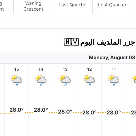
g
Waning
Last Quarter
Last Quarter
nt
Crescent
Monday, August 03
15
14
13
12
11
28.0°
28.0°
28.0°
28.0°
28.0°
2