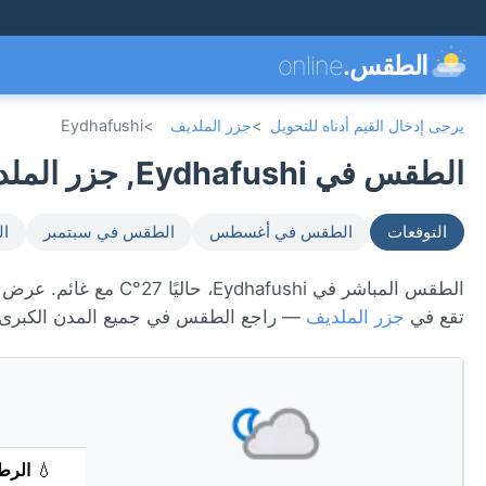
الطقس.
online
يرجى إدخال القيم أدناه للتحويل
>
جزر الملديف
>
Eydhafushi
الطقس في Eydhafushi, جزر الملديف 🇲🇻
التوقعات
الطقس في أغسطس
الطقس في سبتمبر
ال
تقع في
جزر الملديف
— راجع الطقس في جميع المدن الكبرى
💧
الرط