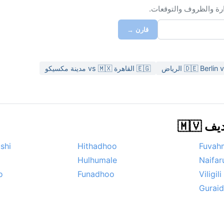
ارة والظروف والتوقعات.
قارن →
🇩🇪 Berli الرياض
🇪🇬 القاهرة vs 🇲🇽 مدينة مكسيكو
🇲🇻
shi
Hithadhoo
Fuvah
Hulhumale
Naifar
o
Funadhoo
Viligili
Gurai