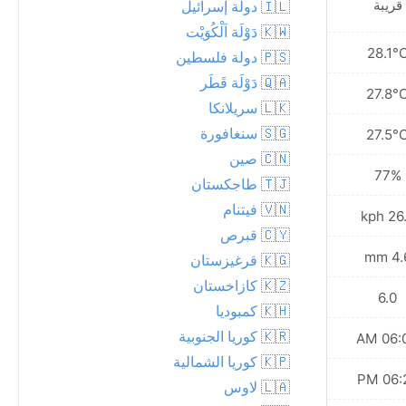
قريبة
🇮🇱 دولة إسرائيل
🇰🇼 دَوْلَة اَلْكُوَيْت
28.1°C
28.1°
🇵🇸 دولة فلسطين
🇶🇦 دَوْلَة قَطَر
27.9°C
27.8°
🇱🇰 سريلانكا
🇸🇬 سنغافورة
27.7°C
27.5°
🇨🇳 صين
76%
77%
🇹🇯 طاجكستان
🇻🇳 فيتنام
24.5 kph
26.6 
🇨🇾 قبرص
2.8 mm
4.6 
🇰🇬 قرغيزستان
🇰🇿 كازاخستان
7.0
6.0
🇰🇭 كمبوديا
🇰🇷 كوريا الجنوبية
06:04 AM
06:04
🇰🇵 كوريا الشمالية
06:22 PM
06:22
🇱🇦 لاوس