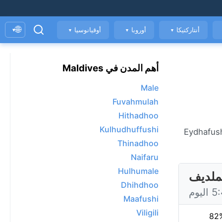
🌐
أنتاركتيكا
أوروبا
أوقيانوسيا
▾
▼
▼
▼
أهم المدن في Maldives
Male
Fuvahmulah
Hithadhoo
Kulhudhuffushi
ي Eydhafushi، حاليًا 27°C مع غائم. عرض توقعات 7 يومًا، الأحوال الجوية كل ساعة، ومؤشر جودة الهواء. Eydhafushi
Thinadhoo
Naifaru
Hulhumale
Dhihdhoo
Maafushi
Viligili
82