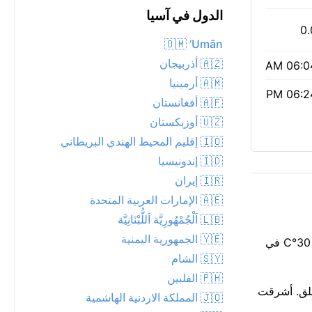
الدول في آسيا
0.
🇴🇲 ‘Umān
🇦🇿 أذربيجان
06:04 
🇦🇲 أرمينيا
06:24 
🇦🇫 أفغانستان
🇺🇿 أوزبكستان
🇮🇴 إقليم المحيط الهندي البريطاني
🇮🇩 إندونيسيا
🇮🇷 إيران
🇦🇪 الإمارات العربية المتحدة
🇱🇧 اَلْجُمْهُورِيَّة اَللُّبْنَانِيَّة
🇾🇪 الجمهورية اليمنية
ليلة دافئة بدرجة 27°C في Eydhafushi الآن، مع غائم. سحب متقطعة تعبر سماء الليل فوق Eydhafushi. توقع أن تشعر وكأنها حوالي 30°C في
🇸🇾 الشام
🇵🇭 الفلبين
رياضة في الهواء الطلق. أشرقت
🇯🇴 المملكة الاردنية الهاشمية