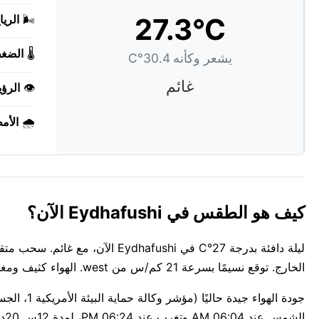
27.3°C
🌬️
الريا
🌡️
الضغ
يشعر وكأنه 30.4°C
غائم
👁️
الرؤي
🌧️
الأم
كيف هو الطقس في Eydhafushi الآن؟
الخارج. توقع نسيمًا بسرعة 21 كم/س من west. الهواء كثيف ومغلق عند 80%.
الشمس عند 06:04 AM وتغرب عند 06:24 PM، لمدة 12س 20د من ضوء النهار.