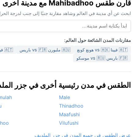
قارن طقس Mahibadhoo مع مدينة أخرى
ابحث عن أي مدينة في العالم وشاهد مقارنة جنبًا إلى جنب لدرجة الحر
مقارنات المدن الشائعة حول العالم:
🇦🇹 فيينا vs 🇭🇰 هونغ كونغ
🇦🇺 ملبورن vs 🇫🇷 باريس
🇦🇹 فيينا vs 🇰🇷 سيول
🇫🇷 باريس vs 🇷🇺 موسكو
الطقس في مدن رئيسية أخرى في جزر الملديف 
mulah
Male
u
Thinadhoo
Maafushi
dhoo
Vilufushi
عرض الطقس في جميع المدن في جزر الملديف