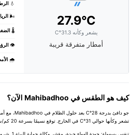
💧
الرط
27.9°C
🌬️
الريا
🌡️
الضغ
يشعر وكأنه 31.3°C
أمطار متفرقة قريبة
👁️
الرؤي
🌧️
الأم
كيف هو الطقس في Mahibadhoo الآن؟
تشعر وكأنها حوالي 31°C في الخارج. توقع نسيمًا بسرعة 20 كم/س من west. الجو رطب، حيث تحمل الأجواء 77%.