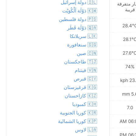
🇮🇱 دولة إسرائيل
ر متفرقة
زخة مطرية خفيفة
قريبة
🇰🇼 دَوْلَة اَلْكُوَيْت
🇵🇸 دولة فلسطين
28.3°C
28.4°
🇶🇦 دَوْلَة قَطَر
🇱🇰 سريلانكا
28.1°C
28.1°
🇸🇬 سنغافورة
27.7°C
27.6°
🇨🇳 صين
🇹🇯 طاجكستان
76%
74%
🇻🇳 فيتنام
🇨🇾 قبرص
24.1 kph
23.4 
🇰🇬 قرغيزستان
3.0 mm
5.6 
🇰🇿 كازاخستان
🇰🇭 كمبوديا
6.0
7.0
🇰🇷 كوريا الجنوبية
🇰🇵 كوريا الشمالية
06:06 AM
06:06
🇱🇦 لاوس
06:21 PM
06:22