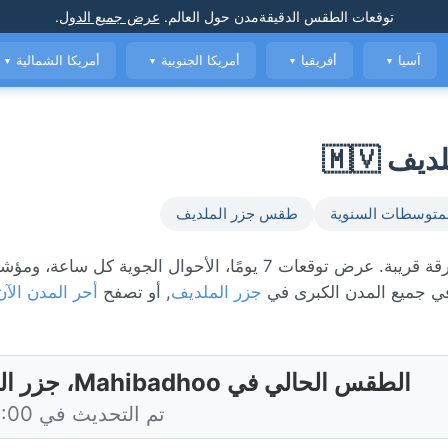
توقعات الطقس الدقيقة
مدن حول العالم
.
عرض جميع الدول
.
آسيا
أفريقيا
أمريكا الجنوبية
أمريكا الشمالية
▼
▼
▼
▼
متوسطات السنوية
طقس جزر الملديف
الطقس المباشر في Mahibadhoo، حاليًا 28°C مع أمطار متفرقة قريبة. عرض توقعات 7 يومًا، الأحوال الجوية 
 جميع المدن الكبرى في
جزر الملديف
, أو تصفح
أحر المدن الآن
الطقس الحالي في Mahibadhoo، جزر الملديف
تم التحديث في 19:00 اليوم