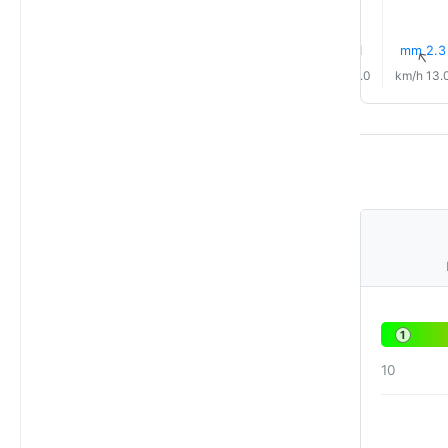
2.3 mm
1.1 mm
0.1 mm
13% مطر
0.0 mm
0.1 mm
↑
↑
↑
↑
↑
↑
12.0 km/h
11.0 km/h
12.0 km/h
10.0 km/h
13.0 km/h
13.0 km/
1
10