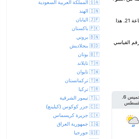
🇸🇦 المملكة العربية السعودية
🇮🇳 الهند
🇯🇵 اليابان
توقع هطول الأمطار — احتمال 82%، وقد تصل الكمية إلى 11 مم. الجو جاف حاليًا، لكن من المرجح أن تبدأ الزخات المطرية حوالي الساعة 21. هذا
🇵🇰 باكستان
🇧🇳 بروني
الأرقام القياسية — الرقم القياسي
🇧🇩 بنجلاديش
🇧🇹 بوتان
🇹🇭 تايلاند
🇹🇼 تايوان
🇹🇲 تركمانستان
🇹🇷 تركيا
الخميس 6.
🇹🇱 تيمور الشرقية
الجمعة 7. أغسطس
غسطس
🇨🇨 جزر كوكوس (كيلينغ)
🇨🇽 جزيرة كريسماس
🇮🇶 جمهورية العراق
🇬🇪 جورجيا