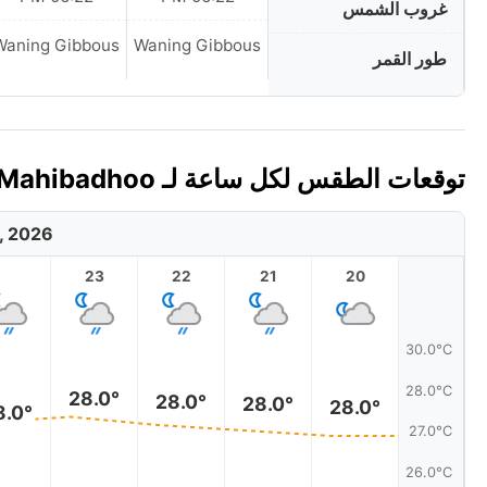
غروب الشمس
Waning Gibbous
Waning Gibbous
طور القمر
توقعات الطقس لكل ساعة لـ Mahibadhoo، جزر الملديف اليوم 🇲🇻
, 2026
23
22
21
20
30.0°C
28.0°C
28.0°
28.0°
28.0°
28.0°
8.0°
27.0°C
26.0°C