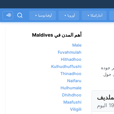
🌐
أنتاركتيكا
أوروبا
أوقيانوسيا
▾
▼
▼
▼
أهم المدن في Maldives
Male
Fuvahmulah
Hithadhoo
Kulhudhuffushi
كل ساعة، ومؤشر جودة
Thinadhoo
حول
Naifaru
Hulhumale
Dhihdhoo
Maafushi
Viligili