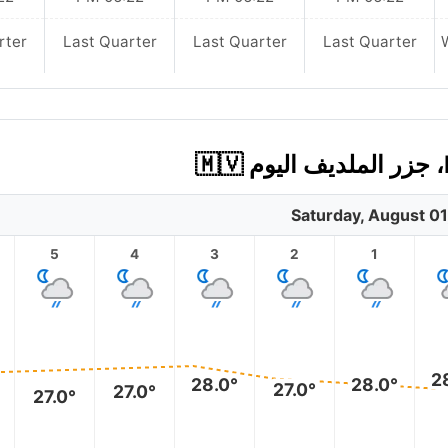
rter
Last Quarter
Last Quarter
Last Quarter
Saturday, August 01
5
4
3
2
1
2
28.0°
28.0°
27.0°
27.0°
27.0°