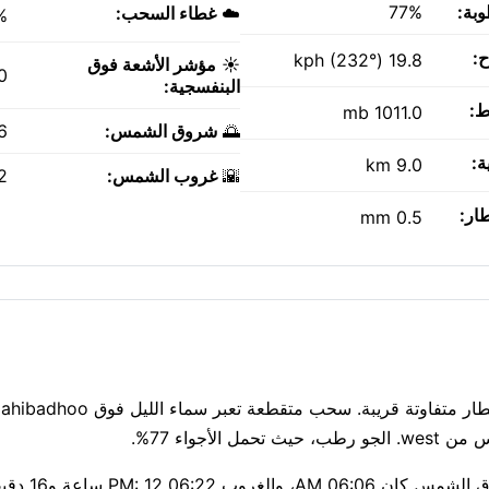
وبة:
77%
☁️
غطاء السحب:
%
ح:
19.8 kph (232°)
☀️
مؤشر الأشعة فوق
0
البنفسجية:
ط:
1011.0 mb
🌅
شروق الشمس:
AM
ة:
9.0 km
🌇
غروب الشمس:
PM
طار:
0.5 mm
تنفس بسهولة: جودة الهواء جيدة، 