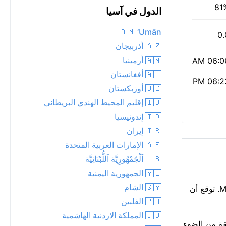
81
الدول في آسيا
🇴🇲 ‘Umān
0.
🇦🇿 أذربيجان
🇦🇲 أرمينيا
06:06 
🇦🇫 أفغانستان
06:22 
🇺🇿 أوزبكستان
🇮🇴 إقليم المحيط الهندي البريطاني
🇮🇩 إندونيسيا
🇮🇷 إيران
🇦🇪 الإمارات العربية المتحدة
🇱🇧 اَلْجُمْهُورِيَّة اَللُّبْنَانِيَّة
🇾🇪 الجمهورية اليمنية
🇸🇾 الشام
جو دافئ بدرجة 28°C بعد حلول الظلام في Mahibadhoo، مع أمطار متفاوتة قريبة. سحب متقطعة تعبر سماء الليل فوق Mahibadhoo. توقع أن
🇵🇭 الفلبين
🇯🇴 المملكة الاردنية الهاشمية
مؤشر وكالة حماية البيئة 1. شروق الشمس كان 06:06 AM، والغروب 06:22 PM: 12 ساعة و16 دقيقة من الضوء