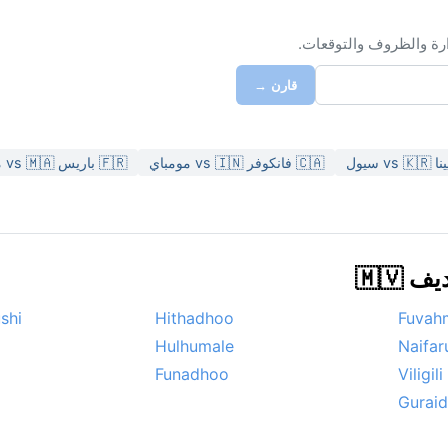
ارة والظروف والتوقعات.
قارن →
🇨🇦 فانكوفر vs 🇮🇳 مومباي
🇫🇷 باريس vs 🇲🇦 مراكش
🇲🇻
shi
Hithadhoo
Fuvah
Hulhumale
Naifar
Funadhoo
Viligili
Gurai