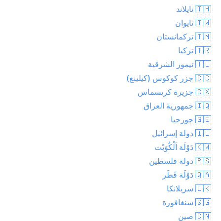
🇹🇭 تايلاند
🇹🇼 تايوان
🇹🇲 تركمانستان
🇹🇷 تركيا
🇹🇱 تيمور الشرقية
🇨🇨 جزر كوكوس (كيلينغ)
🇨🇽 جزيرة كريسماس
🇮🇶 جمهورية العراق
🇬🇪 جورجيا
🇮🇱 دولة إسرائيل
🇰🇼 دَوْلَة اَلْكُوَيْت
🇵🇸 دولة فلسطين
🇶🇦 دَوْلَة قَطَر
🇱🇰 سريلانكا
🇸🇬 سنغافورة
🇨🇳 صين