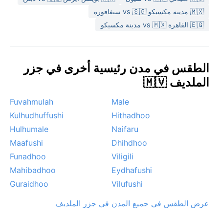
لأن المالديف تقع بعيداً عن مسار الأعاصير المدارية.
🇲🇽 مدينة مكسيكو vs 🇸🇬 سنغافورة
أفضل فترة لزيارة ثينادو مناخياً هي بين ديسمبر وأبريل، حين
🇪🇬 القاهرة vs 🇲🇽 مدينة مكسيكو
تكون الأمطار خفيفة والبحر هادئاً، مما يسمح بالاستمتاع
بالغطس ومشاهدة السلاحف وأسماك القرش الحوتي. في
شهري مايو ونوفمبر عند تقاطع الموسمين، قد تشهد العاصفة
الطقس في مدن رئيسية أخرى في جزر
المدارية أو الضباب الرطب الذي يغطي الأفق. لكن الجو العام
الملديف 🇲🇻
يبقى لطيفاً طوال العام، ولا داعي للقلق من برد قارس أو
حرارة حارقة، فالمالديف جنة استوائية معتدلة الحرارة على
Fuvahmulah
Male
الدوام.
Kulhudhuffushi
Hithadhoo
Hulhumale
Naifaru
Maafushi
Dhihdhoo
Funadhoo
Viligili
Mahibadhoo
Eydhafushi
Guraidhoo
Vilufushi
عرض الطقس في جميع المدن في جزر الملديف