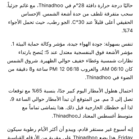
حاليًا درجة حرارة دافئة 28°م في Thinadhoo، مع غائم جزئياً.
سحب متفرقة تلطف من حدة أشعة الشمس. الإحساس
الحقيقي أعلى قليلاً عند 30°C. الجو رطب، حيث تحمل الأجواء
74%.
تنفس بسهولة: جودة الهواء جيدة، مؤشر وكالة حماية البيئة 1.
مؤشر الأشعة فوق البنفسجية معتدل عند 5؛ يُنصح بارتداء
نظارات شمسية وغطاء خفيف حوالي الظهيرة. شروق الشمس
كان 06:10 AM، والغروب 06:18 PM: 12 ساعة و8 دقيقة من
الضوء في Thinadhoo.
احتمال هطول الأمطار اليوم كبير جدًا، بنسبة 65% مع توقعات
تصل إلى 3 مم. من المتوقع أن تبدأ الأمطار حوالي الساعة 9،
لذا أنهِ خططك الخارجية قبل ذلك. هذا يتماشى تماماً مع
متوسط أغسطس المعتاد لـThinadhoo.
إنه أسبوع غير مستقر قادم، ويبدو أن أكثر الأيام رطوبة سيكون
Friday. هذا يضع Thinadhoo على مقربة من الأرقام القياسية