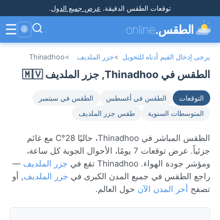
توقعات الطقس الدقيقة
.
عرض جميع الدول
.
☰
الطقس.
online
🌐
يرجى إدخال القيم أدناه للتحويل
>
جزر الملديف
>
Thinadhoo
الطقس في Thinadhoo, جزر الملديف 🇲🇻
التوقعات
الطقس في أغسطس
الطقس في سبتمبر
المتوسطات السنوية
طقس جزر الملديف
الطقس المباشر في Thinadhoo، حاليًا 28°C مع غائم
جزئياً. عرض توقعات 7 يومًا، الأحوال الجوية كل ساعة،
ومؤشر جودة الهواء. Thinadhoo تقع في
جزر الملديف
—
راجع الطقس في جميع المدن الكبرى في
جزر الملديف
, أو
تصفح
أحر المدن الآن
حول العالم.