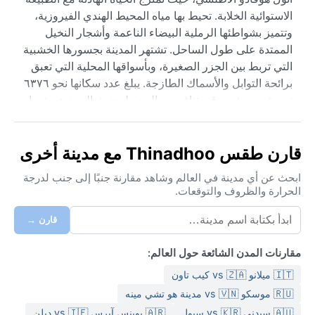
الاستوائية الخلابة. تحيط بها مياه المحيط الهندي الفيروزية،
وتتميز بشواطئها الرملية البيضاء الناعمة وأشجار النخيل
الممتدة على طول الساحل. تشتهر المدينة بجسورها الخشبية
التي تربط بين الجزر الصغيرة، وبأسواقها المحلية التي تعبق
برائحة التوابل والأسماك الطازجة. يبلغ عدد سكانها نحو ٦٣٧٦
نسمة، ويعيشون في تناغم مع المحيط، حيث الصيد هو شريان
الحياة الأول، بينما تنتشر المساجد البيضاء التي تعكس الطابع
الإسلامي للمجتمع.
قارن طقس Thinadhoo مع مدينة أخرى
مناخ ثينادو استوائي رطب، يصنف ضمن المناخ الاستوائي
الموسمي (Am)، حيث تظل درجات الحرارة ثابتة على مدار
ابحث عن أي مدينة في العالم وشاهد مقارنة جنبًا إلى جنب لدرجة
الحرارة والظروف والتوقعات.
العام بين ٢٧ و٣١ درجة مئوية. تشهد المدينة موسمين رئيسيين:
موسم الجفاف من ديسمبر حتى أبريل، وتكون فيه السماء
قارن →
صافية والنسائم منعشة، وموسم الأمطار من مايو حتى
نوفمبر، حيث تهطل زخات غزيرة متقطعة، وتزداد الرطوبة
مقارنات المدن الشائعة حول العالم:
لتصل إلى ٨٠٪ أو أكثر. يجب على الزائر أن يحزم ملابس خفيفة
🇮🇹 ميلانو vs 🇿🇦 كيب تاون
قطنية، واقياً من الشمس، ومظلة خفيفة للمطر، إضافة إلى
أحذية مقاومة للماء. الرياح الموسمية الجنوبية الغربية تجلب
🇷🇺 موسكو vs 🇻🇳 مدينة هو تشي مينه
معها بحاراً هائجة أحياناً، لكن العواصف نادراً ما تكون شديدة
🇦🇺 سيدني vs 🇰🇷 سيول
🇦🇷 بوينس آيرس vs 🇮🇪 دبلن