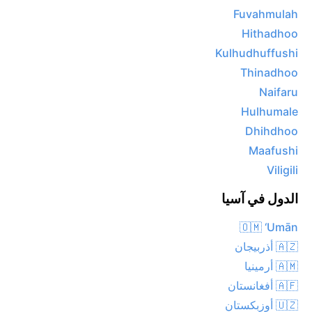
Fuvahmulah
Hithadhoo
Kulhudhuffushi
Thinadhoo
Naifaru
Hulhumale
Dhihdhoo
Maafushi
Viligili
الدول في آسيا
🇴🇲 ‘Umān
🇦🇿 أذربيجان
🇦🇲 أرمينيا
🇦🇫 أفغانستان
🇺🇿 أوزبكستان