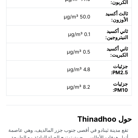
الكربون:
ثالث أكسيد
50.0 µg/m³
الأوزون:
ثاني أكسيد
0.1 µg/m³
النيتروجين:
ثاني أكسيد
0.5 µg/m³
الكبريت:
جزئيات
4.8 µg/m³
PM2.5:
جزئيات
8.2 µg/m³
PM10:
حول Thinadhoo
تقع مدينة ثينادو في أقصى جنوب جزر المالديف، وهي عاصمة
أتول هوفادو الأطلسي، حيث تمتزج الحياة الهادئة مع الطبيعة