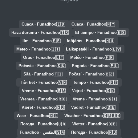
🇮🇩
🇲🇾
Cuaca · Funadhoo
Cuaca · Funadhoo
🇹🇷
🇪🇸
Hava durumu · Funadhoo
El tiempo · Funadhoo
🇪🇪
🇭🇺
Ilm · Funadhoo
Időjárás · Funadhoo
🇮🇹
🇱🇻
Meteo · Funadhoo
Laikapstākļi · Funadhoo
🇱🇹
🇫🇷
Oras · Funadhoo
Météo · Funadhoo
🇸🇰
🇵🇱
Počasie · Funadhoo
Pogoda · Funadhoo
🇫🇮
🇨🇿
Sää · Funadhoo
Počasí · Funadhoo
🇻🇳
🇵🇹
Thời tiết · Funadhoo
Tempo · Funadhoo
🇷🇸
🇩🇰
Vreme · Funadhoo
Vejret · Funadhoo
🇷🇴
🇸🇮
Vremea · Funadhoo
Vreme · Funadhoo
🇳🇴
🇸🇪
Været · Funadhoo
Vädret · Funadhoo
🇳🇱
🇬🇧🇺🇸
Weer · Funadhoo
Weather · Funadhoo
🇺🇦
🇩🇪
Погода · Funadhoo
Wetter · Funadhoo
🇸🇦
🇷🇺
Погода · Funadhoo
الطقس · Funadhoo