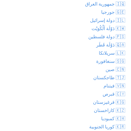
🇮🇶 جمهورية العراق
🇬🇪 جورجيا
🇮🇱 دولة إسرائيل
🇰🇼 دَوْلَة اَلْكُوَيْت
🇵🇸 دولة فلسطين
🇶🇦 دَوْلَة قَطَر
🇱🇰 سريلانكا
🇸🇬 سنغافورة
🇨🇳 صين
🇹🇯 طاجكستان
🇻🇳 فيتنام
🇨🇾 قبرص
🇰🇬 قرغيزستان
🇰🇿 كازاخستان
🇰🇭 كمبوديا
🇰🇷 كوريا الجنوبية