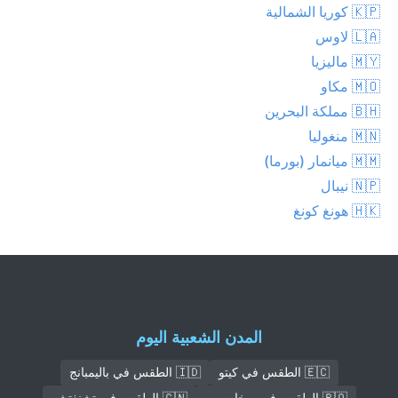
🇰🇵 كوريا الشمالية
🇱🇦 لاوس
🇲🇾 ماليزيا
🇲🇴 مكاو
🇧🇭 مملكة البحرين
🇲🇳 منغوليا
🇲🇲 ميانمار (بورما)
🇳🇵 نيبال
🇭🇰 هونغ كونغ
المدن الشعبية اليوم
🇪🇨 الطقس في كيتو
🇮🇩 الطقس في باليمبانج
🇷🇴 الطقس في بوخارست
🇨🇳 الطقس في تشنغتشو