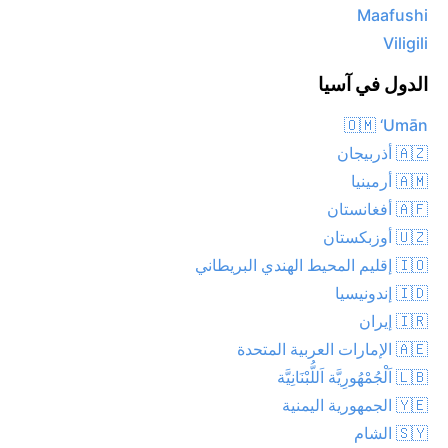
Maafushi
Viligili
الدول في آسيا
🇴🇲 ‘Umān
🇦🇿 أذربيجان
🇦🇲 أرمينيا
🇦🇫 أفغانستان
🇺🇿 أوزبكستان
🇮🇴 إقليم المحيط الهندي البريطاني
🇮🇩 إندونيسيا
🇮🇷 إيران
🇦🇪 الإمارات العربية المتحدة
🇱🇧 اَلْجُمْهُورِيَّة اَللُّبْنَانِيَّة
🇾🇪 الجمهورية اليمنية
🇸🇾 الشام