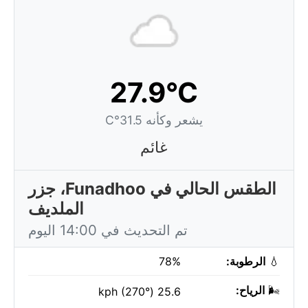
27.9°C
يشعر وكأنه 31.5°C
غائم
الطقس الحالي في Funadhoo، جزر
الملديف
تم التحديث في 14:00 اليوم
💧
الرطوبة:
78%
🌬️
الرياح:
25.6 kph (270°)