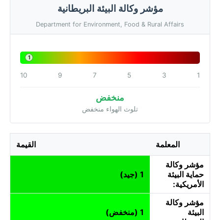
مؤشر وكالة البيئة البريطانية
Department for Environment, Food & Rural Affairs
1
10
9
7
5
3
1
منخفض
تلوث الهواء منخفض
المعلمة
القيمة
مؤشر وكالة
حماية البيئة
1 (جيد)
الأمريكية:
مؤشر وكالة
البيئة
1 (منخفض)