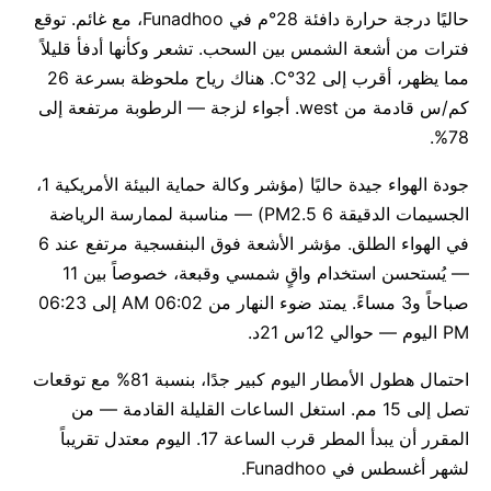
حاليًا درجة حرارة دافئة 28°م في Funadhoo، مع غائم. توقع
فترات من أشعة الشمس بين السحب. تشعر وكأنها أدفأ قليلاً
مما يظهر، أقرب إلى 32°C. هناك رياح ملحوظة بسرعة 26
كم/س قادمة من west. أجواء لزجة — الرطوبة مرتفعة إلى
78%.
جودة الهواء جيدة حاليًا (مؤشر وكالة حماية البيئة الأمريكية 1،
الجسيمات الدقيقة PM2.5 6) — مناسبة لممارسة الرياضة
في الهواء الطلق. مؤشر الأشعة فوق البنفسجية مرتفع عند 6
— يُستحسن استخدام واقٍ شمسي وقبعة، خصوصاً بين 11
صباحاً و3 مساءً. يمتد ضوء النهار من 06:02 AM إلى 06:23
PM اليوم — حوالي 12س 21د.
احتمال هطول الأمطار اليوم كبير جدًا، بنسبة 81% مع توقعات
تصل إلى 15 مم. استغل الساعات القليلة القادمة — من
المقرر أن يبدأ المطر قرب الساعة 17. اليوم معتدل تقريباً
لشهر أغسطس في Funadhoo.