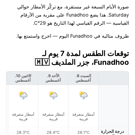
صورة الأيام السبعة غير مستقرة، مع تركّز الأمطار حوالي
Saturday. هذا يضع Funadhoo على مقربة من الأرقام
القياسية — الرقم القياسي لهذا التاريخ هو 29°C.
ظروف مثالية في Funadhoo اليوم — اخرج واستمتع بها.
توقعات الطقس لمدة 7 يوم لـ
Funadhoo، جزر الملديف 🇲🇻
السبت 8.
الأحد 9.
الاثنين 10.
أغسطس
أغسطس
أغسطس
أ
أمطار متفرقة
أمطار متفرقة
أمطار متفرقة
أمط
قريبة
قريبة
قريبة
درجة الحرارة
28.3°C
28.4°C
28.1°C