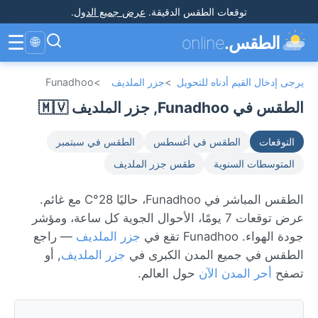
توقعات الطقس الدقيقة
.
عرض جميع الدول
.
☰
الطقس.
online
🌐
يرجى إدخال القيم أدناه للتحويل
>
جزر الملديف
>
Funadhoo
الطقس في Funadhoo, جزر الملديف 🇲🇻
التوقعات
الطقس في أغسطس
الطقس في سبتمبر
المتوسطات السنوية
طقس جزر الملديف
الطقس المباشر في Funadhoo، حاليًا 28°C مع غائم.
عرض توقعات 7 يومًا، الأحوال الجوية كل ساعة، ومؤشر
جودة الهواء. Funadhoo تقع في
جزر الملديف
— راجع
الطقس في جميع المدن الكبرى في
جزر الملديف
, أو
تصفح
أحر المدن الآن
حول العالم.