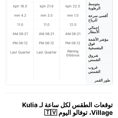
متوسط
ph
18.0 kph
21.6 kph
22.0 kph
الرطوبة
4.2 mm
3.5 mm
1.0 mm
أقصى سرعة
للرياح
11.0
11.0
12.0
إجمالي
الأمطار
AM
06:21 AM
06:21 AM
06:21 AM
مؤشر الأشعة
PM
06:12 PM
06:12 PM
06:12 PM
فوق
البنفسجية
Waning
ter
Last Quarter
Last Quarter
Gibbous
شروق
الشمس
غروب
الشمس
طور القمر
توقعات الطقس لكل ساعة لـ Kulia
Village، توفالو اليوم 🇹🇻