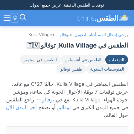
توقعات الطقس الدقيقة
.
عرض جميع الدول
.
☰
الطقس.
online
🌐
يرجى إدخال القيم أدناه للتحويل
>
توفالو
>
Kulia Village
الطقس في Kulia Village, توفالو 🇹🇻
التوقعات
الطقس في أغسطس
الطقس في سبتمبر
المتوسطات السنوية
طقس توفالو
الطقس المباشر في Kulia Village، حاليًا 27°C مع غائم.
عرض توقعات 7 يومًا، الأحوال الجوية كل ساعة، ومؤشر
جودة الهواء. Kulia Village تقع في
توفالو
— راجع الطقس
في جميع المدن الكبرى في
توفالو
, أو تصفح
أحر المدن الآن
حول العالم.