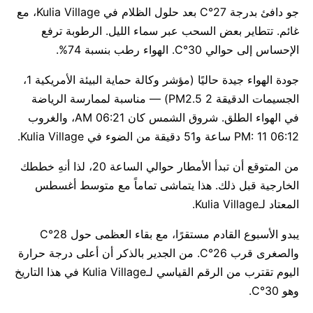
جو دافئ بدرجة 27°C بعد حلول الظلام في Kulia Village، مع
غائم. تتطاير بعض السحب عبر سماء الليل. الرطوبة ترفع
الإحساس إلى حوالي 30°C. الهواء رطب بنسبة 74%.
جودة الهواء جيدة حاليًا (مؤشر وكالة حماية البيئة الأمريكية 1،
الجسيمات الدقيقة PM2.5 2) — مناسبة لممارسة الرياضة
في الهواء الطلق. شروق الشمس كان 06:21 AM، والغروب
06:12 PM: 11 ساعة و51 دقيقة من الضوء في Kulia Village.
من المتوقع أن تبدأ الأمطار حوالي الساعة 20، لذا أنهِ خططك
الخارجية قبل ذلك. هذا يتماشى تماماً مع متوسط أغسطس
المعتاد لـKulia Village.
يبدو الأسبوع القادم مستقرًا، مع بقاء العظمى حول 28°C
والصغرى قرب 26°C. من الجدير بالذكر أن أعلى درجة حرارة
اليوم تقترب من الرقم القياسي لـKulia Village في هذا التاريخ
وهو 30°C.