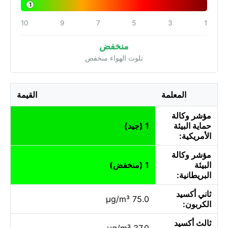
1
10
9
7
5
3
1
منخفض
تلوث الهواء منخفض
المعلمة
القيمة
مؤشر وكالة
حماية البيئة
1 (جيد)
الأمريكية:
مؤشر وكالة
البيئة
1 (منخفض)
البريطانية:
ثاني أكسيد
75.0 µg/m³
الكربون:
ثالث أكسيد
37.0 µg/m³