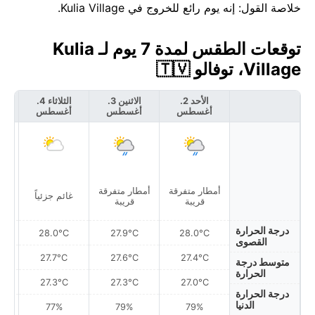
خلاصة القول: إنه يوم رائع للخروج في Kulia Village.
توقعات الطقس لمدة 7 يوم لـ Kulia
Village، توفالو 🇹🇻
الأحد 2.
الاثنين 3.
الثلاثاء 4.
أغسطس
أغسطس
أغسطس
أ
أمطار متفرقة
أمطار متفرقة
غائم جزئياً
غ
قريبة
قريبة
درجة الحرارة
28.0°C
27.9°C
28.0°C
القصوى
27.7°C
27.6°C
27.4°C
متوسط درجة
الحرارة
27.3°C
27.3°C
27.0°C
درجة الحرارة
الدنيا
77%
79%
79%