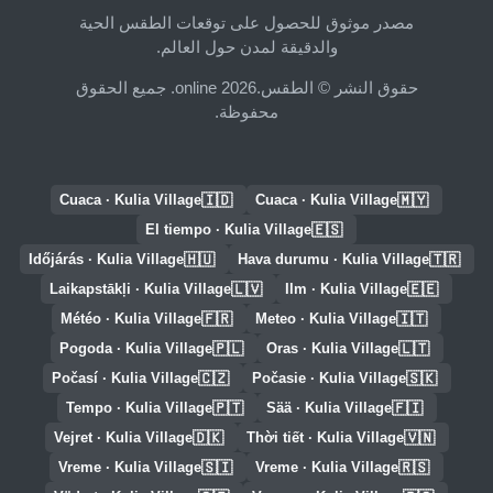
مصدر موثوق للحصول على توقعات الطقس الحية
والدقيقة لمدن حول العالم.
حقوق النشر © الطقس.online 2026. جميع الحقوق
محفوظة.
🇮🇩
🇲🇾
Cuaca · Kulia Village
Cuaca · Kulia Village
🇪🇸
El tiempo · Kulia Village
🇭🇺
🇹🇷
Időjárás · Kulia Village
Hava durumu · Kulia Village
🇱🇻
🇪🇪
Laikapstākļi · Kulia Village
Ilm · Kulia Village
🇫🇷
🇮🇹
Météo · Kulia Village
Meteo · Kulia Village
🇵🇱
🇱🇹
Pogoda · Kulia Village
Oras · Kulia Village
🇨🇿
🇸🇰
Počasí · Kulia Village
Počasie · Kulia Village
🇵🇹
🇫🇮
Tempo · Kulia Village
Sää · Kulia Village
🇩🇰
🇻🇳
Vejret · Kulia Village
Thời tiết · Kulia Village
🇸🇮
🇷🇸
Vreme · Kulia Village
Vreme · Kulia Village