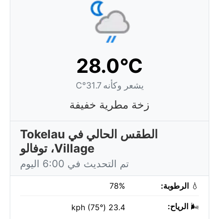
28.0°C
يشعر وكأنه 31.7°C
زخة مطرية خفيفة
الطقس الحالي في Tokelau
Village، توفالو
تم التحديث في 6:00 اليوم
💧
الرطوبة:
78%
🌬️
الرياح:
23.4 kph (75°)