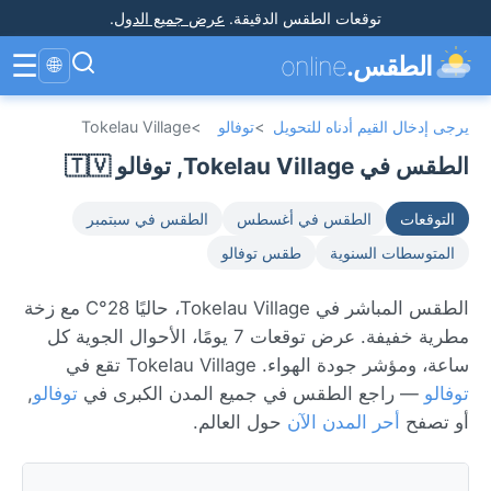
توقعات الطقس الدقيقة
.
عرض جميع الدول
.
☰
الطقس.
online
🌐
يرجى إدخال القيم أدناه للتحويل
>
توفالو
>
Tokelau Village
الطقس في Tokelau Village, توفالو 🇹🇻
التوقعات
الطقس في أغسطس
الطقس في سبتمبر
المتوسطات السنوية
طقس توفالو
الطقس المباشر في Tokelau Village، حاليًا 28°C مع زخة
مطرية خفيفة. عرض توقعات 7 يومًا، الأحوال الجوية كل
ساعة، ومؤشر جودة الهواء. Tokelau Village تقع في
توفالو
— راجع الطقس في جميع المدن الكبرى في
توفالو
,
أو تصفح
أحر المدن الآن
حول العالم.