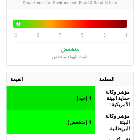
Department for Environment, Food & Rural Affairs
1
10
9
7
5
3
1
منخفض
تلوث الهواء منخفض
المعلمة
القيمة
مؤشر وكالة
حماية البيئة
1 (جيد)
الأمريكية:
مؤشر وكالة
البيئة
1 (منخفض)
البريطانية:
ثاني أكسيد