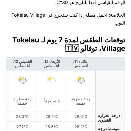
الرقم القياسي لهذا التاريخ هو 30°C.
الخلاصة: احمل مظلة إذا كنت ستخرج في Tokelau Village
اليوم.
توقعات الطقس لمدة 7 يوم لـ Tokelau
Village، توفالو 🇹🇻
الثلاثاء 11.
الأربعاء 12.
الخميس 13.
أغسطس
أغسطس
أغسطس
أ
زخة مطرية
زخة مطرية
غائم جزئياً
غ
خفيفة
خفيفة
درجة الحرارة
28.3°C
28.7°C
28.6°C
القصوى
27.2°C
28.5°C
28.2°C
متوسط درجة