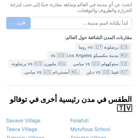
ابحث عن أي مدينة في العالم وشاهد مقارنة جنبًا إلى جنب لدرجة
الحرارة والظروف والتوقعات.
قارن →
مقارنات المدن الشائعة حول العالم:
🇪🇸 برشلونة vs 🇮🇹 روما
🇲🇽 مدينة مكسيكو vs 🇺🇸 Los Angeles
🇸🇪 ستوكهولم vs 🇺🇸 ميامي
🇦🇺 ملبورن vs 🇪🇸 برشلونة
🇦🇹 فيينا vs 🇮🇪 دبلن
🇳🇱 أمستردام vs 🇺🇸 ميامي
الطقس في مدن رئيسية أخرى في توفالو
🇹🇻
Savave Village
Funafuti
Teava Village
Motufoua School
Tumaseu Village
Tanrake Village