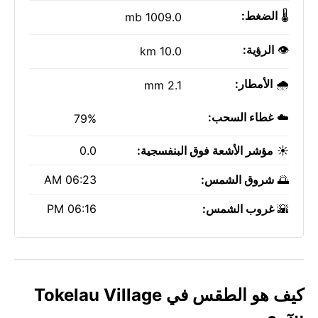
🌡️
الضغط:
1009.0 mb
👁️
الرؤية:
10.0 km
🌧️
الأمطار:
2.1 mm
☁️
غطاء السحب:
79%
☀️
مؤشر الأشعة فوق البنفسجية:
0.0
🌅
شروق الشمس:
06:23 AM
🌇
غروب الشمس:
06:16 PM
كيف هو الطقس في Tokelau Village