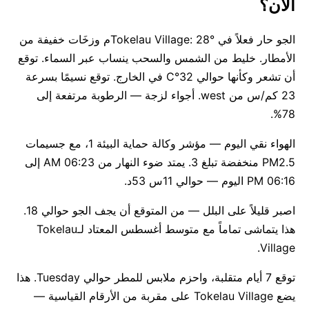
الآن؟
الجو حار فعلاً في Tokelau Village: 28°م وزخَات خفيفة من
الأمطار. خليط من الشمس والسحب ينساب عبر السماء. توقع
أن تشعر وكأنها حوالي 32°C في الخارج. توقع نسيمًا بسرعة
23 كم/س من west. أجواء لزجة — الرطوبة مرتفعة إلى
78%.
الهواء نقي اليوم — مؤشر وكالة حماية البيئة 1، مع جسيمات
PM2.5 منخفضة تبلغ 3. يمتد ضوء النهار من 06:23 AM إلى
06:16 PM اليوم — حوالي 11س 53د.
اصبر قليلاً على البلل — من المتوقع أن يجف الجو حوالي 18.
هذا يتماشى تماماً مع متوسط أغسطس المعتاد لـTokelau
Village.
توقع 7 أيام متقلبة، واحزم ملابس للمطر حوالي Tuesday. هذا
يضع Tokelau Village على مقربة من الأرقام القياسية —