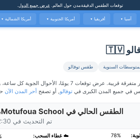
توقعات الطقس الدقيقة
مدن حول العالم
.
عرض جميع الدول
.
آسيا
أفريقيا
أمريكا الجنوبية
أمريكا الشمالية
▼
▼
▼
▼
متوسطات السنوية
طقس توفالو
الطقس المباشر في Motufoua School، حاليًا 28°C مع أمطار متفرقة قريبة. عرض توقعات 7 يومًا، الأحوال ا
 في جميع المدن الكبرى في
توفالو
, أو تصفح
أحر المدن الآن
حو
الطقس الحالي في Motufoua School، توفالو
تم التحديث في 22:30 اليوم
وبة:
78%
☁️
غطاء السحب:
%