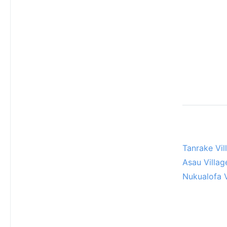
Tanrake Vil
Asau Villag
Nukualofa V