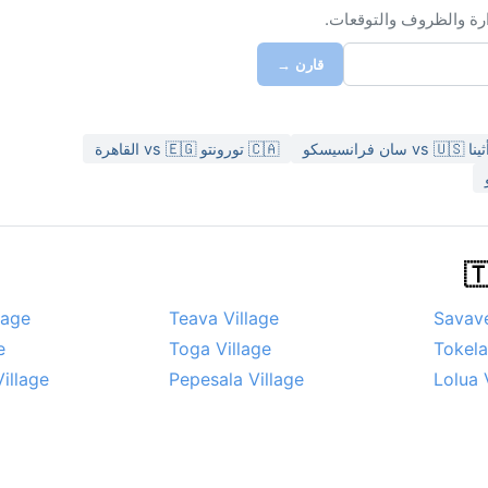
ارة والظروف والتوقعات.
قارن →
🇨🇦 تورونتو vs 🇪🇬 القاهرة
lage
Teava Village
Savave
e
Toga Village
Tokela
illage
Pepesala Village
Lolua 