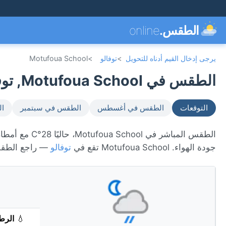
الطقس.
online
يرجى إدخال القيم أدناه للتحويل
>
توفالو
>
Motufoua School
الطقس في Motufoua School, توفالو 🇹🇻
التوقعات
الطقس في أغسطس
الطقس في سبتمبر
ال
جودة الهواء. Motufoua School تقع في
توفالو
— راجع الطقس
💧
الرط