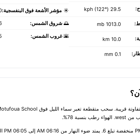
ح:
29.5 kph (122°)
☀️
مؤشر الأشعة فوق البنفسجية:
0
🌅
شروق الشمس:
AM
ط:
1013.0 mb
🌇
غروب الشمس:
PM
ة:
10.0 km
طار:
0.1 mm
الهواء نقي اليوم — مؤشر وكالة