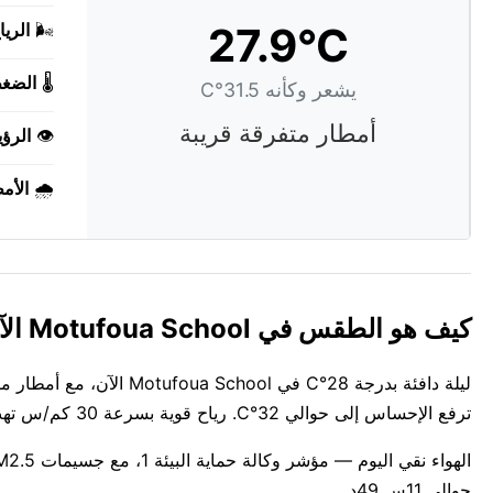
27.9°C
🌬️
الريا
🌡️
الضغ
يشعر وكأنه 31.5°C
أمطار متفرقة قريبة
👁️
الرؤي
🌧️
الأم
كيف هو الطقس في Motufoua School الآن؟
ترفع الإحساس إلى حوالي 32°C. رياح قوية بسرعة 30 كم/س تهب من west. الهواء رطب بنسبة 78%.
حوالي 11س 49د.