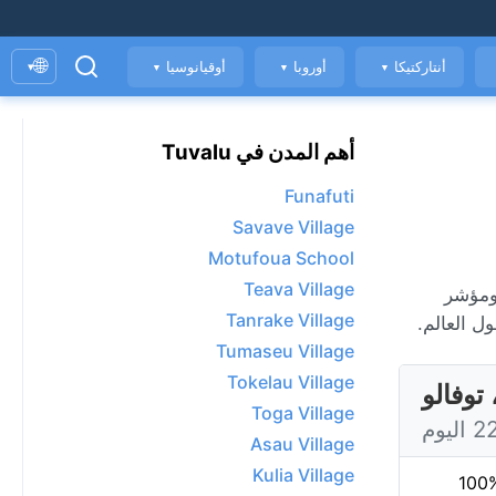
🌐
أنتاركتيكا
أوروبا
أوقيانوسيا
▾
▼
▼
▼
أهم المدن في Tuvalu
Funafuti
Savave Village
Motufoua School
Teava Village
لجوية كل ساعة، ومؤشر
Tanrake Village
ل العالم.
Tumaseu Village
Tokelau Village
Toga Village
Asau Village
Kulia Village
100