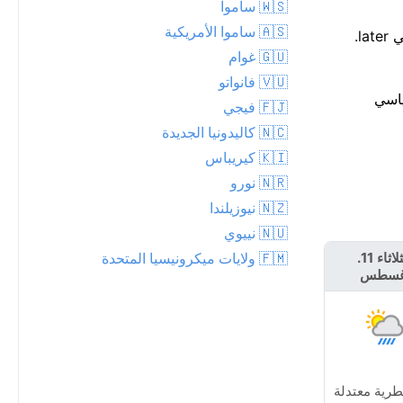
🇼🇸 ساموا
🇦🇸 ساموا الأمريكية
احتمال هطول الأمطار اليوم كبير جدًا، بنسبة 84% مع توقعات تصل إلى 12 مم. اصبر قليلاً على البلل — من المتوقع أن يجف الجو حوالي later.
🇬🇺 غوام
🇻🇺 فانواتو
 القياسي
🇫🇯 فيجي
🇳🇨 كاليدونيا الجديدة
🇰🇮 كيريباس
🇳🇷 نورو
🇳🇿 نيوزيلندا
🇳🇺 نييوي
🇫🇲 ولايات ميكرونيسيا المتحدة
الثلاثاء 11.
الأربعاء 12.
غسطس
أغسطس
رية معتدلة
زخة مطرية معتدلة