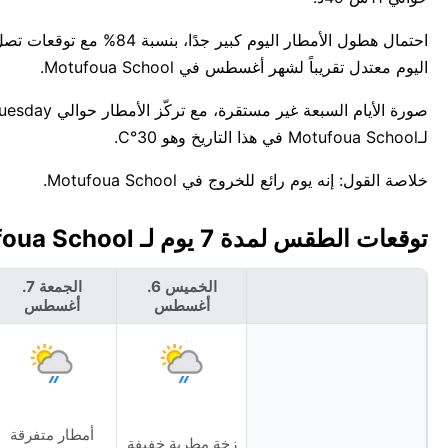
اليوم معتدل تقريباً لشهر أغسطس في Motufoua School.
لـMotufoua School في هذا التاريخ وهو 30°C.
خلاصة القول: إنه يوم رائع للخروج في Motufoua School.
توقعات الطقس لمدة 7 يوم لـ Motufoua School، توفالو 🇹🇻
الخميس 6.
الجمعة 7.
أغسطس
أغسطس
أمطار متفرقة
زخة مطرية خفيفة