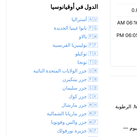
الدول في أوقيانوسيا
0.
🇦🇺 أستراليا
06:16 
🇵🇬 بابوا غينيا الجديدة
06:05 
🇵🇼 بالاو
🇵🇫 بولينيزيا الفرنسية
🇹🇰 توكيلو
🇹🇴 تونجا
🇺🇲 جزر الولايات المتحدة النائية
🇵🇳 جزر بيتكيرن
🇸🇧 جزر سليمان
🇨🇰 جزر كوك
🇲🇭 جزر مارشال
ليلة دافئة بدرجة 28°C في Motufoua School الآن، مع أمطار متفاوتة قريبة. سحب متقطعة تعبر سماء الليل فوق Motufoua School. الرطوبة
🇲🇵 جزر ماريانا الشمالية
🇼🇫 جزر والس وفوتونا
 حماية البيئة 1، مع جسيمات PM2.5 منخفضة تبلغ 6. يمتد ضوء النهار من 06:16 AM إلى 06:05 PM اليوم —
🇳🇫 جزيرة نورفولك