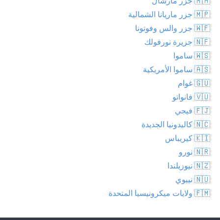
🇲🇭 جزر مارشال
🇲🇵 جزر ماريانا الشمالية
🇼🇫 جزر والس وفوتونا
🇳🇫 جزيرة نورفولك
🇼🇸 ساموا
🇦🇸 ساموا الأمريكية
🇬🇺 غوام
🇻🇺 فانواتو
🇫🇯 فيجي
🇳🇨 كاليدونيا الجديدة
🇰🇮 كيريباس
🇳🇷 نورو
🇳🇿 نيوزيلندا
🇳🇺 نييوي
🇫🇲 ولايات ميكرونيسيا المتحدة