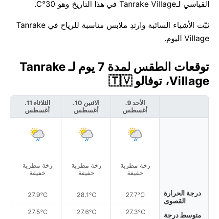
القياسي لـTanrake Village في هذا التاريخ وهو 30°C.
ثبّت الأشياء السائبة وارتدِ ملابس مناسبة للرياح في Tanrake
Village اليوم.
توقعات الطقس لمدة 7 يوم لـ Tanrake
Village، توفالو 🇹🇻
الأحد 9.
الاثنين 10.
الثلاثاء 11.
أغسطس
أغسطس
أغسطس
أ
زخة مطرية
زخة مطرية
زخة مطرية
أمط
خفيفة
خفيفة
خفيفة
درجة الحرارة
27.9°C
28.1°C
27.7°C
القصوى
27.5°C
27.6°C
27.3°C
متوسط درجة