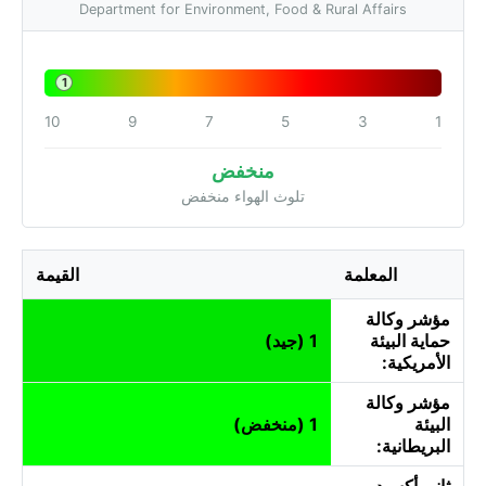
Department for Environment, Food & Rural Affairs
1
10
9
7
5
3
1
منخفض
تلوث الهواء منخفض
المعلمة
القيمة
مؤشر وكالة
حماية البيئة
1 (جيد)
الأمريكية:
مؤشر وكالة
البيئة
1 (منخفض)
البريطانية:
ثاني أكسيد