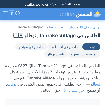
توقعات الطقس الدقيقة
.
عرض جميع الدول
.
☰
الطقس.
online
🌐
يرجى إدخال القيم أدناه للتحويل
>
توفالو
>
Tanrake Village
الطقس في Tanrake Village, توفالو 🇹🇻
التوقعات
الطقس في أغسطس
الطقس في سبتمبر
المتوسطات السنوية
طقس توفالو
الطقس المباشر في Tanrake Village، حاليًا 27°C مع زخة
مطرية خفيفة. عرض توقعات 7 يومًا، الأحوال الجوية كل
ساعة، ومؤشر جودة الهواء. Tanrake Village تقع في
توفالو
— راجع الطقس في جميع المدن الكبرى في
توفالو
,
أو تصفح
أحر المدن الآن
حول العالم.