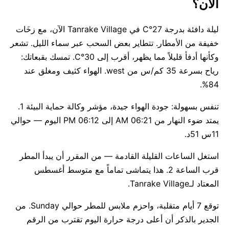
الآن؟
ليلة دافئة بدرجة 27°C في Tanrake Village الآن، مع زخَات
خفيفة من الأمطار. تتطاير بعض السحب عبر سماء الليل. تشعر
وكأنها أدفأ قليلاً مما يظهر، أقرب إلى 30°C. تمسك بقبعاتك:
رياح بسرعة 35 كم/س من west. الهواء كثيف ومغلق عند
84%.
تنفس بسهولة: جودة الهواء جيدة، مؤشر وكالة حماية البيئة 1.
يمتد ضوء النهار من 06:21 AM إلى 06:12 PM اليوم — حوالي
11س 51د.
استغل الساعات القليلة القادمة — من المقرر أن يبدأ المطر
قرب الساعة 2. هذا يتماشى تماماً مع متوسط أغسطس
المعتاد لـTanrake Village.
توقع 7 أيام متقلبة، واحزم ملابس للمطر حوالي Sunday. من
الجدير بالذكر أن أعلى درجة حرارة اليوم تقترب من الرقم