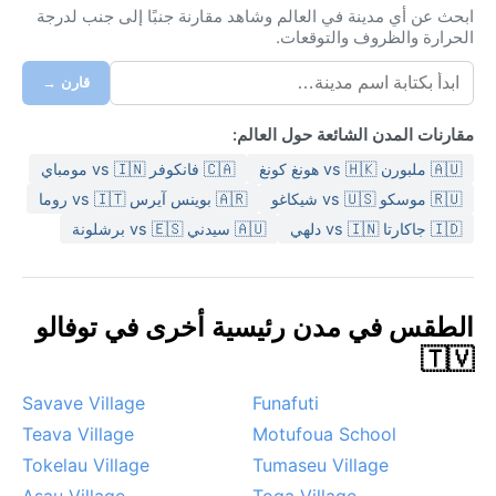
ابحث عن أي مدينة في العالم وشاهد مقارنة جنبًا إلى جنب لدرجة
الحرارة والظروف والتوقعات.
قارن →
مقارنات المدن الشائعة حول العالم:
🇦🇺 ملبورن vs 🇭🇰 هونغ كونغ
🇨🇦 فانكوفر vs 🇮🇳 مومباي
🇷🇺 موسكو vs 🇺🇸 شيكاغو
🇦🇷 بوينس آيرس vs 🇮🇹 روما
🇮🇩 جاكارتا vs 🇮🇳 دلهي
🇦🇺 سيدني vs 🇪🇸 برشلونة
الطقس في مدن رئيسية أخرى في توفالو
🇹🇻
Savave Village
Funafuti
Teava Village
Motufoua School
Tokelau Village
Tumaseu Village
Asau Village
Toga Village