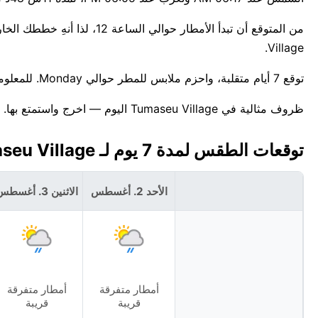
Village.
توقع 7 أيام متقلبة، واحزم ملابس للمطر حوالي Monday. للمعلومية، أعلى درجة حرارة قياسية لهذا التاريخ في Tumaseu Village هي 30°C.
ظروف مثالية في Tumaseu Village اليوم — اخرج واستمتع بها.
توقعات الطقس لمدة 7 يوم لـ Tumaseu Village، توفالو 🇹🇻
الأحد 2. أغسطس
الاثنين 3. أغسطس
أمطار متفرقة
أمطار متفرقة
قريبة
قريبة