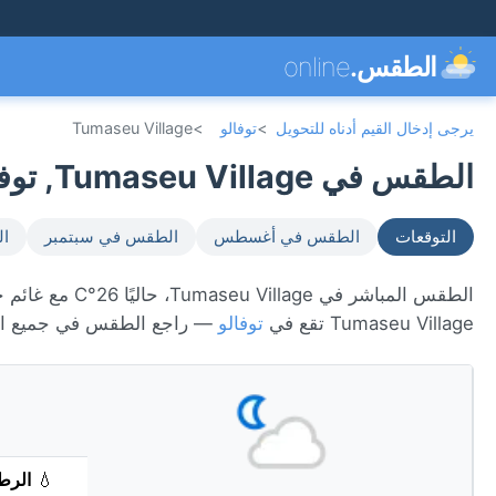
الطقس.
online
يرجى إدخال القيم أدناه للتحويل
>
توفالو
>
Tumaseu Village
الطقس في Tumaseu Village, توفالو 🇹🇻
التوقعات
الطقس في أغسطس
الطقس في سبتمبر
ال
Tumaseu Village تقع في
توفالو
— راجع الطقس في جميع ال
💧
الرط