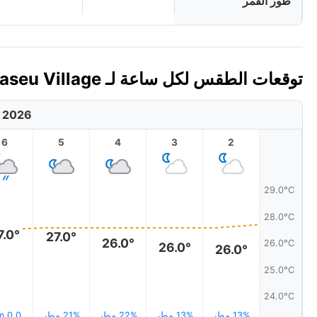
طور القمر
توقعات الطقس لكل ساعة لـ Tumaseu Village، توفالو اليوم 🇹🇻
, 2026
6
5
4
3
2
29.0°C
28.0°C
7.0°
27.0°
26.0°
26.0°C
26.0°
26.0°
25.0°C
24.0°C
13% مطر
13% مطر
22% مطر
21% مطر
0.0 mm