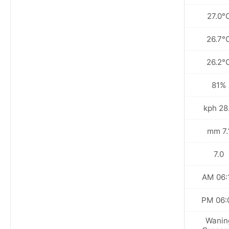
27.0°
26.7°
26.2°
81%
28.8 
7.1 
7.0
06:16
06:05
Wanin