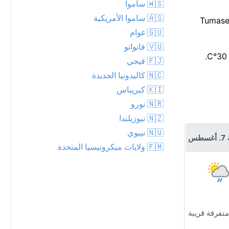
🇼🇸 ساموا
🇦🇸 ساموا الأمريكية
الأمطار حوالي الساعة 12، لذا أنهِ خططك الخارجية قبل ذلك. هذا أقل بحوالي 2°C من متوسط أغسطس المعتاد لـTumaseu
🇬🇺 غوام
🇻🇺 فانواتو
🇫🇯 فيجي
🇳🇨 كاليدونيا الجديدة
🇰🇮 كيريباس
🇳🇷 نورو
🇳🇿 نيوزيلندا
🇳🇺 نييوي
طس
🇫🇲 ولايات ميكرونيسيا المتحدة
متفرقة قريبة