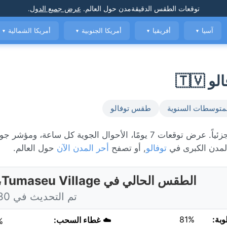
توقعات الطقس الدقيقة
مدن حول العالم
.
عرض جميع الدول
.
آسيا
أفريقيا
أمريكا الجنوبية
أمريكا الشمالية
▼
▼
▼
▼
متوسطات السنوية
طقس توفالو
الطقس المباشر في Tumaseu Village، حاليًا 26°C مع غائم جزئياً. عرض توقعات 7 يومًا، الأحوال الجوية كل س
مدن الكبرى في
توفالو
, أو تصفح
أحر المدن الآن
حول العالم.
الطقس الحالي في Tumaseu Village، توفالو
تم التحديث في 1:30 اليوم
وبة:
81%
☁️
غطاء السحب:
%