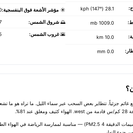
ح:
28.1 kph (147°)
☀️
مؤشر الأشعة فوق البنفسجية:
0
🌅
شروق الشمس:
AM
ط:
1009.0 mb
🌇
غروب الشمس:
PM
ة:
10.0 km
طار:
0.0 mm
فئ بدرجة 26°C بعد حلول الظلام في Tumaseu Village، مع غائم جزئياً. تتطاير بعض السحب عبر سماء الليل. ما تراه هو 
81%.
جودة الهواء جيدة حاليًا (مؤشر وكالة حماية البيئة الأمريكية 1، الجسيمات الدقيقة PM2.5 4) — مناسبة لممارسة ال