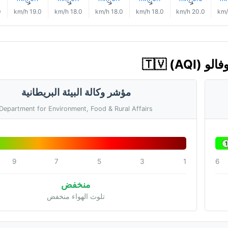
↑
↑
↑
↑
↑
h
19.0 km/h
18.0 km/h
18.0 km/h
18.0 km/h
20.0 km/h
مؤشر وكالة البيئة البريطانية
Department for Environment, Food & Rural Affairs
1
9
7
5
3
1
6
منخفض
تلوث الهواء منخفض