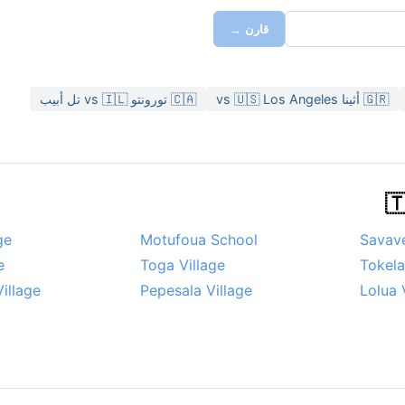
قارن →
🇬🇷 أثينا vs 🇺🇸 Los Angeles
🇨🇦 تورونتو vs 🇮🇱 تل أبيب
ge
Motufoua School
Savave
e
Toga Village
Tokela
illage
Pepesala Village
Lolua 