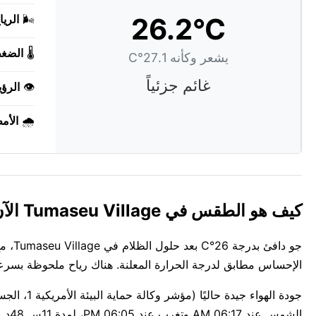
26.2°C
🌬️
الريا
🌡️
الضغ
يشعر وكأنه 27.1°C
غائم جزئياً
👁️
الرؤي
🌧️
الأم
كيف هو الطقس في Tumaseu Village الآن؟
جو دا
الإحساس مطابق لدرجة الحرارة المعلنة. هناك رياح ملحوظة بسرعة 28 كم/س قادمة من west. الهواء كثيف ومغلق عند 
الشمس عند 06:17 AM وتغرب عند 06:05 PM، لمدة 11س 48د من ضوء النهار.