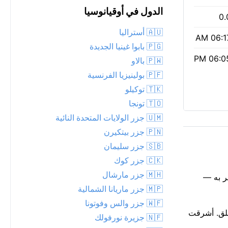
الدول في أوقيانوسيا
0.
🇦🇺 أستراليا
06:17 
🇵🇬 بابوا غينيا الجديدة
06:05 
🇵🇼 بالاو
🇵🇫 بولينيزيا الفرنسية
🇹🇰 توكيلو
🇹🇴 تونجا
🇺🇲 جزر الولايات المتحدة النائية
🇵🇳 جزر بيتكيرن
🇸🇧 جزر سليمان
🇨🇰 جزر كوك
🇲🇭 جزر مارشال
ما تشعر به —
🇲🇵 جزر ماريانا الشمالية
🇼🇫 جزر والس وفوتونا
رياضة في الهواء الطلق. أشرقت
🇳🇫 جزيرة نورفولك