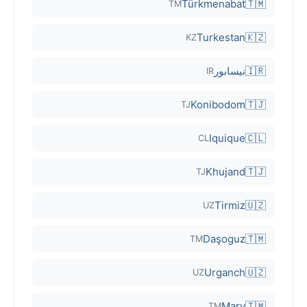
Türkmenabat
🇹🇲
TM
Turkestan
🇰🇿
KZ
🇮🇷
نيسابور
IR
Konibodom
🇹🇯
TJ
Iquique
🇨🇱
CL
Khujand
🇹🇯
TJ
Tirmiz
🇺🇿
UZ
Daşoguz
🇹🇲
TM
Urganch
🇺🇿
UZ
Mary
🇹🇲
TM