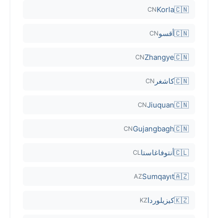
Korla
🇨🇳
CN
🇨🇳
أقسو
CN
Zhangye
🇨🇳
CN
🇨🇳
كاشغر
CN
Jiuquan
🇨🇳
CN
Gujangbagh
🇨🇳
CN
🇨🇱
أنتوفاغاستا
CL
Sumqayıt
🇦🇿
AZ
🇰🇿
كيزيلوردا
KZ