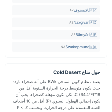
🇦🇿
باكيسنوف
AZ
Naxçıvan
🇦🇿
AZ
Bāmyān
🇦🇫
AF
Swakopmund
🇳🇦
NA
حول مناخ Cold Desert
يصنف نظام كوبن المناخي BWk على أنه صحراء باردة
حيث يكون متوسط درجة الحرارة السنوية أقل من
18°C (64.4°F). لكي تكون مؤهلة كصحراء، يجب أن
يكون إجمالي الهطول السنوي (P) أقل من 10 أضعاف
العتبة المعتمدة على درجة الحرارة، وتحسب كـ P <