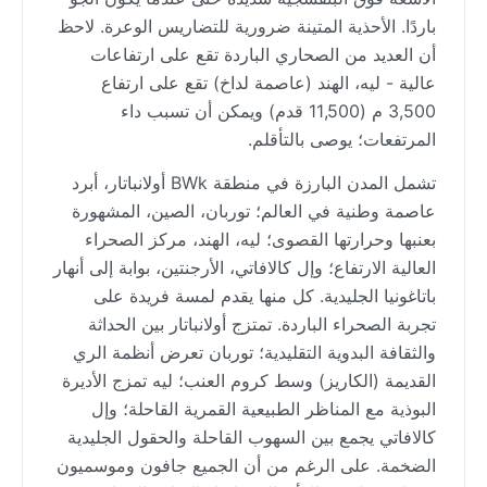
باردًا. الأحذية المتينة ضرورية للتضاريس الوعرة. لاحظ
أن العديد من الصحاري الباردة تقع على ارتفاعات
عالية - ليه، الهند (عاصمة لداخ) تقع على ارتفاع
3,500 م (11,500 قدم) ويمكن أن تسبب داء
المرتفعات؛ يوصى بالتأقلم.
تشمل المدن البارزة في منطقة BWk أولانباتار، أبرد
عاصمة وطنية في العالم؛ توربان، الصين، المشهورة
بعنبها وحرارتها القصوى؛ ليه، الهند، مركز الصحراء
العالية الارتفاع؛ وإل كالافاتي، الأرجنتين، بوابة إلى أنهار
باتاغونيا الجليدية. كل منها يقدم لمسة فريدة على
تجربة الصحراء الباردة. تمتزج أولانباتار بين الحداثة
والثقافة البدوية التقليدية؛ توربان تعرض أنظمة الري
القديمة (الكاريز) وسط كروم العنب؛ ليه تمزج الأديرة
البوذية مع المناظر الطبيعية القمرية القاحلة؛ وإل
كالافاتي يجمع بين السهوب القاحلة والحقول الجليدية
الضخمة. على الرغم من أن الجميع جافون وموسميون