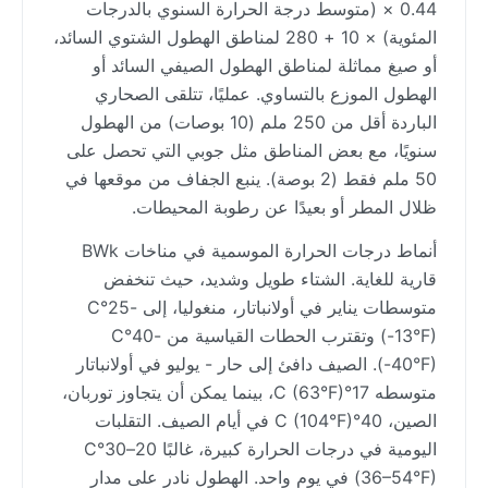
0.44 × (متوسط درجة الحرارة السنوي بالدرجات
المئوية) × 10 + 280 لمناطق الهطول الشتوي السائد،
أو صيغ مماثلة لمناطق الهطول الصيفي السائد أو
الهطول الموزع بالتساوي. عمليًا، تتلقى الصحاري
الباردة أقل من 250 ملم (10 بوصات) من الهطول
سنويًا، مع بعض المناطق مثل جوبي التي تحصل على
50 ملم فقط (2 بوصة). ينبع الجفاف من موقعها في
ظلال المطر أو بعيدًا عن رطوبة المحيطات.
أنماط درجات الحرارة الموسمية في مناخات BWk
قارية للغاية. الشتاء طويل وشديد، حيث تنخفض
متوسطات يناير في أولانباتار، منغوليا، إلى -25°C
(-13°F) وتقترب الحطات القياسية من -40°C
(-40°F). الصيف دافئ إلى حار - يوليو في أولانباتار
متوسطه 17°C (63°F)، بينما يمكن أن يتجاوز توربان،
الصين، 40°C (104°F) في أيام الصيف. التقلبات
اليومية في درجات الحرارة كبيرة، غالبًا 20–30°C
(36–54°F) في يوم واحد. الهطول نادر على مدار