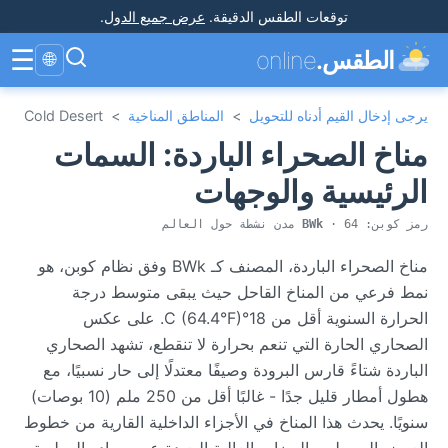
توقعات الطقس الدقيقة
.
عرض جميع الدول
.
☰
الطقس.
online
🌐
يرجى إدخال القيم أدناه للتحويل
>
المناطق المناخية
>
Cold Desert
مناخ الصحراء الباردة: السمات
الرئيسية والوجهات
رمز كوبن:
· 64 مدن نشطة حول العالم
BWk
مناخ الصحراء الباردة، المصنف كـ BWk وفق نظام كوبن، هو
نمط فرعي من المناخ القاحل حيث يبقى متوسط درجة
الحرارة السنوية أقل من 18°C (64.4°F). على عكس
الصحاري الحارة التي تنعم بحرارة لا تنقطع، تشهد الصحاري
الباردة شتاءً قارس البرودة وصيفًا معتدلًا إلى حار نسبيًا، مع
هطول أمطار قليل جدًا - غالبًا أقل من 250 ملم (10 بوصات)
سنويًا. يحدث هذا المناخ في الأجزاء الداخلية القارية من خطوط
العرض الوسطى والهضاب العالية البعيدة عن مصادر الرطوبة،