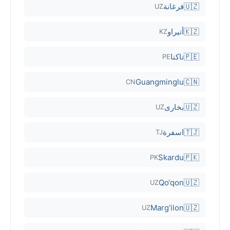
🇺🇿
فرغانة
UZ
🇰🇿
أتيراو
KZ
🇵🇪
تاكنا
PE
Guangminglu
🇨🇳
CN
🇺🇿
بخارى
UZ
🇹🇯
اسفرة
TJ
Skardu
🇵🇰
PK
Qo‘qon
🇺🇿
UZ
Marg‘ilon
🇺🇿
UZ