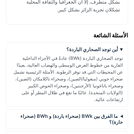
بشكل متطرف، إلا أن الجغرافيا والثقافة المحلية
تشكلان تجربة الزائر بشكل كبير.
الأسئلة الشائعة
أين توجد الصحاري الباردة؟
توجد الصحاري الباردة (BWk) عادةً في الأجزاء الداخلية
القارية من خطوط العرض الوسطى والهضاب العالية، بعيدًا
عن المحيطات التي قد توفر الرطوبة. الأمثلة الرئيسية تشمل
صحراء جوبي (منغوليا/الصين)، وصحراء تاكلامكان (الصين)،
وصحراء باتاغونيا (الأرجنتين)، وصحراء الحوض الكبير
(الولايات المتحدة). غالبًا ما تقع في ظلال المطر أو على
ارتفاعات عالية.
ما الفرق بين BWk (صحراء باردة) و BWh (صحراء
حارة)؟