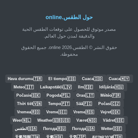
حول الطقس.online
مصدر موثوق للحصول على توقعات الطقس الحية
والدقيقة لمدن حول العالم.
حقوق النشر © الطقس.online 2026. جميع الحقوق
محفوظة.
🇹🇷
🇪🇸
🇮🇩
🇲🇾
Hava durumu
El tiempo
Cuaca
Cuaca
🇮🇹
🇱🇻
🇪🇪
🇭🇺
Meteo
Laikapstākļi
Ilm
Időjárás
🇸🇰
🇵🇱
🇱🇹
🇫🇷
Počasie
Pogoda
Oras
Météo
🇻🇳
🇵🇹
🇫🇮
🇨🇿
Thời tiết
Tempo
Sää
Počasí
🇷🇴
🇸🇮
🇷🇸
🇩🇰
Vremea
Vreme
Vreme
Vejret
🇳🇱
🇬🇧🇺🇸
🇳🇴
🇸🇪
Weer
Weather
Været
Vädret
🇸🇦
🇷🇺
🇺🇦
🇩🇪
Wetter
Погода
Погода
الطقس
🇹🇼
🇭🇰
🇯🇵
🇹🇭
天氣預報
天氣
天気
สภาพอากาศ