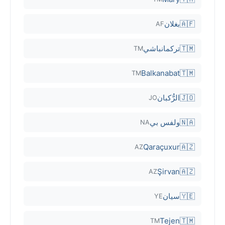
🇦🇫
بغلان
AF
🇹🇲
تركمانباشي
TM
Balkanabat
🇹🇲
TM
🇯🇴
الرُّكبان
JO
🇳🇦
ولفس بي
NA
Qaraçuxur
🇦🇿
AZ
Şirvan
🇦🇿
AZ
🇾🇪
سيان
YE
Tejen
🇹🇲
TM