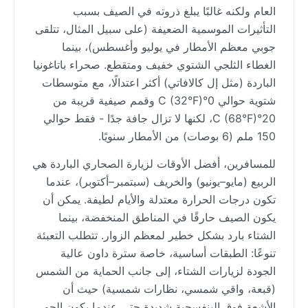
العام ولكنه غالبًا يبلغ ذروته في الصيف بسبب
التأثيرات الموسمية الضعيفة (على سبيل المثال، تتلقى
جوبي معظم الأمطار في يوليو وأغسطس)، بينما
الغطاء الثلجي الشتوي خفيف ومتقطع. صحراء باتاغونيا
الباردة (مثل إل كالافاتي) أكثر اعتدالًا، مع متوسطات
شتوية حوالي 0°C (32°F) وقمم صيفية قريبة من
20°C (68°F)، لكنها لا تزال جافة جدًا - فقط حوالي
150 ملم (6 بوصات) من الأمطار سنويًا.
للمسافرين، أفضل الأوقات لزيارة الصحاري الباردة هي
الربيع (مايو–يونيو) والخريف (سبتمبر–أكتوبر)، عندما
تكون درجات الحرارة معتدلة والأيام لطيفة. يمكن أن
يكون الصيف حارقًا في المناطق المنخفضة، بينما
الشتاء بارد بشكل خطير لمعظم الزوار. تتطلب التعبئة
تنوعًا: الطبقات أساسية، خاصة سترة داون عالية
الجودة لزيارات الشتاء، إلى جانب الحماية من الشمس
(قبعة، واقي شمسي، نظارات شمسية) حيث أن
الأشعة فوق البنفسجية شديدة حتى عندما يكون الجو