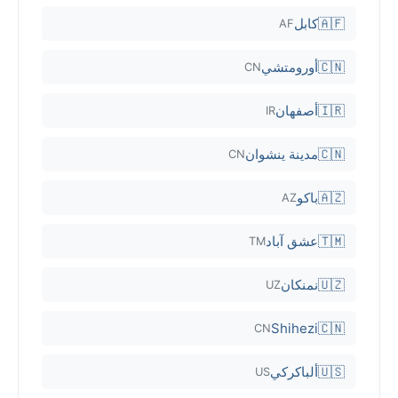
🇦🇫
كابل
AF
🇨🇳
أورومتشي
CN
🇮🇷
أصفهان
IR
🇨🇳
مدينة ينشوان
CN
🇦🇿
باكو
AZ
🇹🇲
عشق آباد
TM
🇺🇿
نمنكان
UZ
Shihezi
🇨🇳
CN
🇺🇸
ألباكركي
US