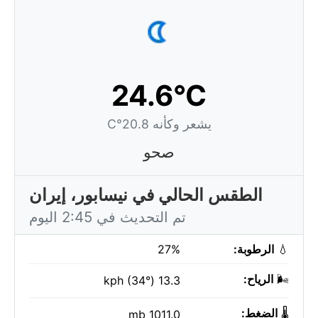
24.6°C
يشعر وكأنه 20.8°C
صحو
الطقس الحالي في نيسابور، إيران
تم التحديث في 2:45 اليوم
💧
الرطوبة:
27%
🌬️
الرياح:
13.3 kph (34°)
🌡️
الضغط:
1011.0 mb