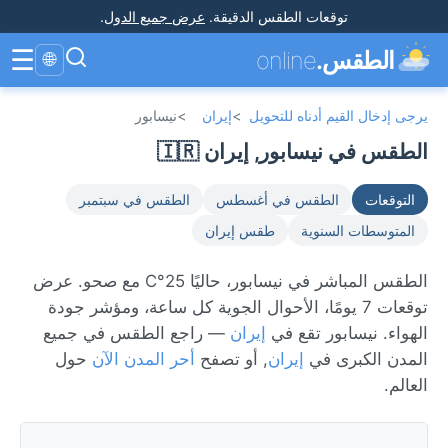
توقعات الطقس الدقيقة
.
عرض جميع الدول
.
☰
الطقس.
online
🌐
يرجى إدخال القيم أدناه للتحويل
>
إيران
>
نيسابور
الطقس في نيسابور, إيران 🇮🇷
التوقعات
الطقس في أغسطس
الطقس في سبتمبر
المتوسطات السنوية
طقس إيران
الطقس المباشر في نيسابور، حاليًا 25°C مع صحو. عرض
توقعات 7 يومًا، الأحوال الجوية كل ساعة، ومؤشر جودة
الهواء. نيسابور تقع في
إيران
— راجع الطقس في جميع
المدن الكبرى في
إيران
, أو تصفح
أحر المدن الآن
حول
العالم.