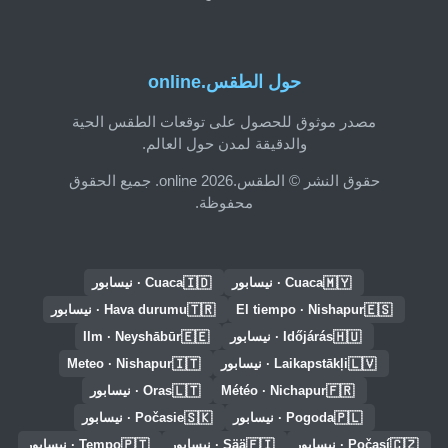
حول الطقس.online
مصدر موثوق للحصول على توقعات الطقس الحية
والدقيقة لمدن حول العالم.
حقوق النشر © الطقس.online 2026. جميع الحقوق
محفوظة.
🇮🇩
🇲🇾
Cuaca · نيسابور
Cuaca · نيسابور
🇹🇷
🇪🇸
El tiempo · Nishapur
Hava durumu · نيسابور
🇪🇪
🇭🇺
Időjárás · نيسابور
Ilm · Neyshābūr
🇮🇹
🇱🇻
Laikapstākļi · نيسابور
Meteo · Nishapur
🇱🇹
🇫🇷
Météo · Nichapur
Oras · نيسابور
🇸🇰
🇵🇱
Pogoda · نيسابور
Počasie · نيسابور
🇵🇹
🇫🇮
🇨🇿
Počasí · نيسابور
Sää · نيسابور
Tempo · نيسابور