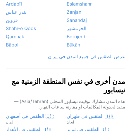
Ardabīl
Eslamshahr
Zanjan
بندر عباس
Sanandaj
قزوين
الخرمشهر
Shahr-e Qods
Qarchak
Borūjerd
Bābol
Būkān
عرض الطقس في جميع المدن في إيران
مدن أخرى في نفس المنطقة الزمنية مع
نيسابور
هذه المدن تتشارك توقيت نيسابور المحلي (Asia/Tehran) —
مفيد لجدولة المكالمات أو مقارنة ساعات النهار.
🇮🇷 الطقس في طهران
🇮🇷 الطقس في أصفهان
إيران
إيران
🇮🇷 الطقس في تبريز
🇮🇷 الطقس في الأهواز