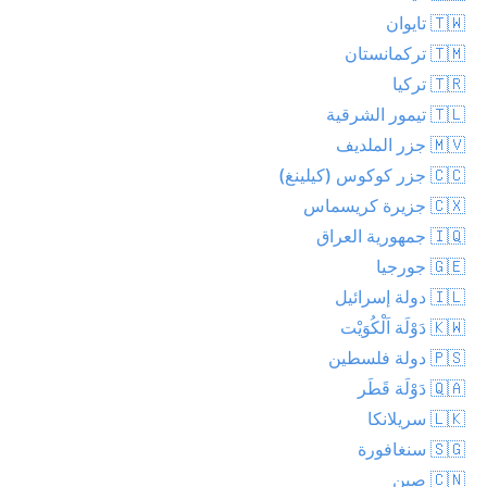
🇹🇼 تايوان
🇹🇲 تركمانستان
🇹🇷 تركيا
🇹🇱 تيمور الشرقية
🇲🇻 جزر الملديف
🇨🇨 جزر كوكوس (كيلينغ)
🇨🇽 جزيرة كريسماس
🇮🇶 جمهورية العراق
🇬🇪 جورجيا
🇮🇱 دولة إسرائيل
🇰🇼 دَوْلَة اَلْكُوَيْت
🇵🇸 دولة فلسطين
🇶🇦 دَوْلَة قَطَر
🇱🇰 سريلانكا
🇸🇬 سنغافورة
🇨🇳 صين