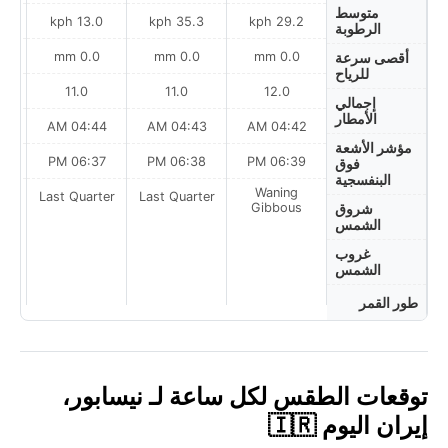
متوسط
13.0 kph
35.3 kph
29.2 kph
الرطوبة
0.0 mm
0.0 mm
0.0 mm
أقصى سرعة
للرياح
11.0
11.0
12.0
إجمالي
الأمطار
AM
04:44 AM
04:43 AM
04:42 AM
مؤشر الأشعة
PM
06:37 PM
06:38 PM
06:39 PM
فوق
البنفسجية
Waning
ter
Last Quarter
Last Quarter
Gibbous
شروق
الشمس
غروب
الشمس
طور القمر
توقعات الطقس لكل ساعة لـ نيسابور،
إيران اليوم 🇮🇷