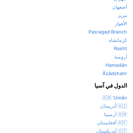
أصفهان
تبريز
الأهواز
Pasragad Branch
كرمانشاه
Rasht
أرومية
Hamadān
Āzādshahr
الدول في آسيا
🇴🇲 ‘Umān
🇦🇿 أذربيجان
🇦🇲 أرمينيا
🇦🇫 أفغانستان
🇺🇿 أوزبكستان