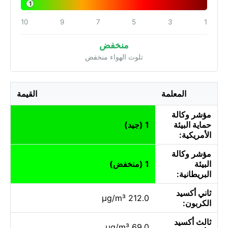
1
10
9
7
5
3
1
منخفض
تلوث الهواء منخفض
المعلمة
القيمة
مؤشر وكالة
حماية البيئة
1 (جيد)
الأمريكية:
مؤشر وكالة
البيئة
1 (منخفض)
البريطانية:
ثاني أكسيد
212.0 µg/m³
الكربون:
ثالث أكسيد
69.0 µg/m³