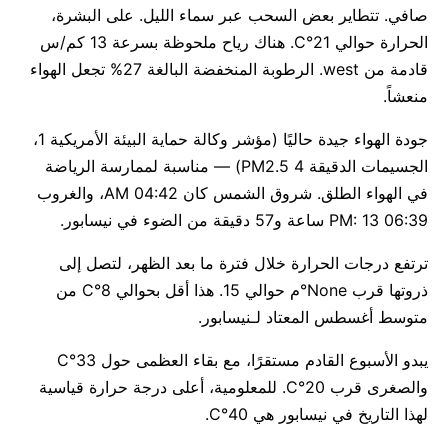
صافي. تتطاير بعض السحب عبر سماء الليل. على البشرة،
الحرارة حوالي 21°C. هناك رياح ملحوظة بسرعة 13 كم/س
قادمة من west. الرطوبة المنخفضة البالغة 27% تجعل الهواء
منعشاً.
جودة الهواء جيدة حاليًا (مؤشر وكالة حماية البيئة الأمريكية 1،
الجسيمات الدقيقة PM2.5 4) — مناسبة لممارسة الرياضة
في الهواء الطلق. شروق الشمس كان 04:42 AM، والغروب
06:39 PM: 13 ساعة و57 دقيقة من الضوء في نيسابور.
ترتفع درجات الحرارة خلال فترة ما بعد الظهر، لتصل إلى
ذروتها قرب None°م حوالي 15. هذا أقل بحوالي 8°C من
متوسط أغسطس المعتاد لـنيسابور.
يبدو الأسبوع القادم مستقرًا، مع بقاء العظمى حول 33°C
والصغرى قرب 20°C. للمعلومية، أعلى درجة حرارة قياسية
لهذا التاريخ في نيسابور هي 40°C.