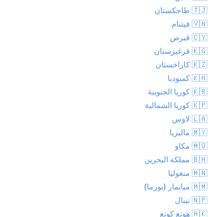
🇹🇯 طاجكستان
🇻🇳 فيتنام
🇨🇾 قبرص
🇰🇬 قرغيزستان
🇰🇿 كازاخستان
🇰🇭 كمبوديا
🇰🇷 كوريا الجنوبية
🇰🇵 كوريا الشمالية
🇱🇦 لاوس
🇲🇾 ماليزيا
🇲🇴 مكاو
🇧🇭 مملكة البحرين
🇲🇳 منغوليا
🇲🇲 ميانمار (بورما)
🇳🇵 نيبال
🇭🇰 هونغ كونغ