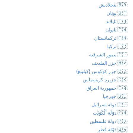
🇧🇩 بنجلاديش
🇧🇹 بوتان
🇹🇭 تايلاند
🇹🇼 تايوان
🇹🇲 تركمانستان
🇹🇷 تركيا
🇹🇱 تيمور الشرقية
🇲🇻 جزر الملديف
🇨🇨 جزر كوكوس (كيلينغ)
🇨🇽 جزيرة كريسماس
🇮🇶 جمهورية العراق
🇬🇪 جورجيا
🇮🇱 دولة إسرائيل
🇰🇼 دَوْلَة اَلْكُوَيْت
🇵🇸 دولة فلسطين
🇶🇦 دَوْلَة قَطَر