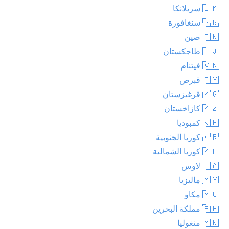
🇱🇰 سريلانكا
🇸🇬 سنغافورة
🇨🇳 صين
🇹🇯 طاجكستان
🇻🇳 فيتنام
🇨🇾 قبرص
🇰🇬 قرغيزستان
🇰🇿 كازاخستان
🇰🇭 كمبوديا
🇰🇷 كوريا الجنوبية
🇰🇵 كوريا الشمالية
🇱🇦 لاوس
🇲🇾 ماليزيا
🇲🇴 مكاو
🇧🇭 مملكة البحرين
🇲🇳 منغوليا