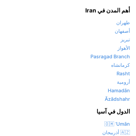
أهم المدن في Iran
طهران
أصفهان
تبريز
الأهواز
Pasragad Branch
كرمانشاه
Rasht
أرومية
Hamadān
Āzādshahr
الدول في آسيا
🇴🇲 ‘Umān
🇦🇿 أذربيجان