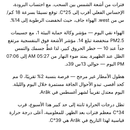
فترات من أشعة الشمس بين السحب. مع احتساب البرودة،
الإحساس الفعلي أقرب إلى 25°C. توقع نسيمًا بسرعة 18 كم/
س من west. الهواء جاف، حيث انخفضت الرطوبة إلى 14%.
الهواء نقي اليوم — مؤشر وكالة حماية البيئة 1، مع جسيمات
PM2.5 منخفضة تبلغ 14. مؤشر الأشعة فوق البنفسجية مرتفع
جداً عند 10 — خطر الحروق كبير، لذا غطِّ جسمك والتمس
الظل عند الظهيرة. يمتد ضوء النهار من 05:27 AM إلى 07:06
PM اليوم — حوالي 13س 39د.
هطول الأمطار غير مرجح — فرصة بنسبة 2% تقريبًا، 0 مم
كحد أقصى. تبدو الأحوال الجافة مستمرة خلال اليوم والليلة.
اليوم معتدل تقريباً لشهر أغسطس في Arāk.
تظل درجات الحرارة ثابتة إلى حد كبير هذا الأسبوع، قرب
34°C معظم فترات بعد الظهر. للمعلومية، أعلى درجة حرارة
قياسية لهذا التاريخ في Arāk هي 39°C.