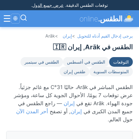
توقعات الطقس الدقيقة
.
عرض جميع الدول
.
☰
الطقس.
online
🌐
يرجى إدخال القيم أدناه للتحويل
>
إيران
>
Arāk
الطقس في Arāk, إيران 🇮🇷
التوقعات
الطقس في أغسطس
الطقس في سبتمبر
المتوسطات السنوية
طقس إيران
الطقس المباشر في Arāk، حاليًا 31°C مع غائم جزئياً.
عرض توقعات 7 يومًا، الأحوال الجوية كل ساعة، ومؤشر
جودة الهواء. Arāk تقع في
إيران
— راجع الطقس في
جميع المدن الكبرى في
إيران
, أو تصفح
أحر المدن الآن
حول العالم.