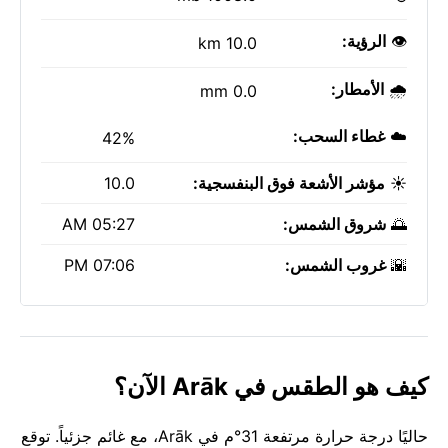
👁️
الرؤية:
10.0 km
🌧️
الأمطار:
0.0 mm
☁️
غطاء السحب:
42%
☀️
مؤشر الأشعة فوق البنفسجية:
10.0
🌅
شروق الشمس:
05:27 AM
🌇
غروب الشمس:
07:06 PM
كيف هو الطقس في Arāk الآن؟
حاليًا درجة حرارة مرتفعة 31°م في Arāk، مع غائم جزئياً. توقع