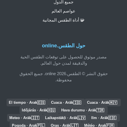
جميع الدول
عواصم العالم
🧩 أداة الطقس المجانية
حول الطقس.online
مصدر موثوق للحصول على توقعات الطقس الحية
والدقيقة لمدن حول العالم.
حقوق النشر © الطقس.online 2026. جميع الحقوق
محفوظة.
🇪🇸
🇮🇩
🇲🇾
El tiempo · Arak
Cuaca · Arāk
Cuaca · Arāk
🇭🇺
🇹🇷
Időjárás · Arāk
Hava durumu · Arāk
🇮🇹
🇱🇻
🇪🇪
Meteo · Arāk
Laikapstākļi · Arāk
Ilm · Arāk
🇵🇱
🇱🇹
🇫🇷
Pogoda · Arak
Oras · Arāk
Météo · Arak