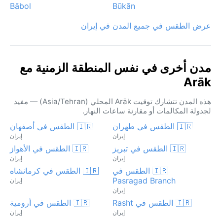
Bābol
Būkān
عرض الطقس في جميع المدن في إيران
مدن أخرى في نفس المنطقة الزمنية مع
Arāk
هذه المدن تتشارك توقيت Arāk المحلي (Asia/Tehran) — مفيد
لجدولة المكالمات أو مقارنة ساعات النهار.
🇮🇷 الطقس في طهران
🇮🇷 الطقس في أصفهان
إيران
إيران
🇮🇷 الطقس في تبريز
🇮🇷 الطقس في الأهواز
إيران
إيران
🇮🇷 الطقس في
🇮🇷 الطقس في كرمانشاه
Pasragad Branch
إيران
إيران
🇮🇷 الطقس في Rasht
🇮🇷 الطقس في أرومية
إيران
إيران