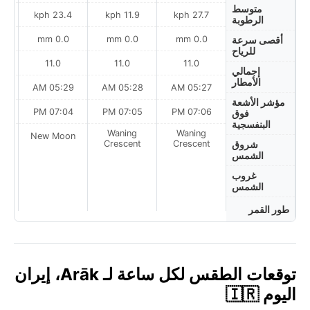
متوسط
h
23.4 kph
11.9 kph
27.7 kph
الرطوبة
0.0 mm
0.0 mm
0.0 mm
أقصى سرعة
للرياح
11.0
11.0
11.0
إجمالي
الأمطار
AM
05:29 AM
05:28 AM
05:27 AM
مؤشر الأشعة
PM
07:04 PM
07:05 PM
07:06 PM
فوق
البنفسجية
Waning
Waning
on
New Moon
Crescent
Crescent
شروق
الشمس
غروب
الشمس
طور القمر
توقعات الطقس لكل ساعة لـ Arāk، إيران
اليوم 🇮🇷