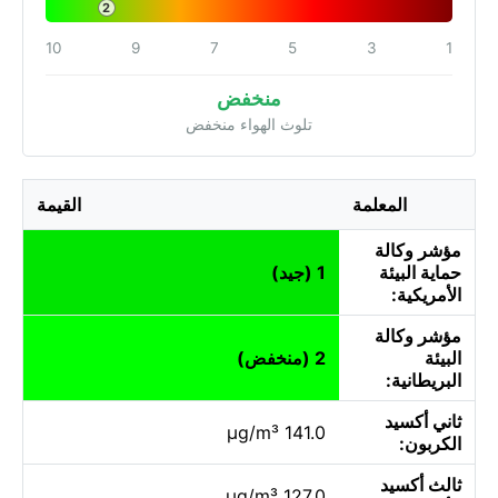
2
10
9
7
5
3
1
منخفض
تلوث الهواء منخفض
المعلمة
القيمة
مؤشر وكالة
حماية البيئة
1 (جيد)
الأمريكية:
مؤشر وكالة
البيئة
2 (منخفض)
البريطانية:
ثاني أكسيد
141.0 µg/m³
الكربون:
ثالث أكسيد
127.0 µg/m³