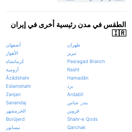
يضفي جمالاً ساحراً على المنطقة، لكنه قد يعطل الحركة
أحياناً.
الطقس في مدن رئيسية أخرى في إيران
🇮🇷
طهران
أصفهان
تبريز
الأهواز
Pasragad Branch
كرمانشاه
Rasht
أرومية
Āzādshahr
Hamadān
يزد
Eslamshahr
Zanjan
Ardabīl
بندر عباس
Sanandaj
قزوين
الخرمشهر
Borūjerd
Shahr-e Qods
Qarchak
نيسابور