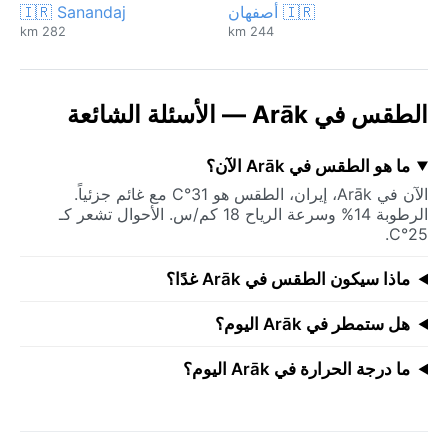
🇮🇷 أصفهان
🇮🇷 Sanandaj
282 km
244 km
الطقس في Arāk — الأسئلة الشائعة
ما هو الطقس في Arāk الآن؟
الآن في Arāk، إيران، الطقس هو 31°C مع غائم جزئياً.
الرطوبة 14% وسرعة الرياح 18 كم/س. الأحوال تشعر كـ
25°C.
ماذا سيكون الطقس في Arāk غدًا؟
هل ستمطر في Arāk اليوم؟
ما درجة الحرارة في Arāk اليوم؟