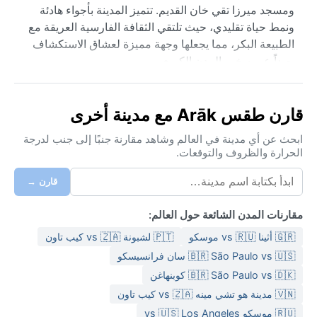
ومسجد ميرزا تقي خان القديم. تتميز المدينة بأجواء هادئة
ونمط حياة تقليدي، حيث تلتقي الثقافة الفارسية العريقة مع
الطبيعة البكر، مما يجعلها وجهة مميزة لعشاق الاستكشاف
بعيداً عن صخب المدن الكبرى.
مناخ أراك مصنف ضمن مناخ البحر المتوسط القاري ذي
الصيف الحار (Dsa)، مما يعني شتاءً بارداً ورطباً نسبياً مع
قارن طقس Arāk مع مدينة أخرى
تساقط الثلوج أحياناً، وصيفاً حاراً وجافاً. في الشتاء، تتراوح
درجات الحرارة بين -5 و5 درجات مئوية، مع هطول أمطار
ابحث عن أي مدينة في العالم وشاهد مقارنة جنبًا إلى جنب لدرجة
الحرارة والظروف والتوقعات.
معتدلة وثلوج خفيفة، لذا ينبغي حمل ملابس شتوية ثقيلة. أما
الصيف فحار وجاف، حيث تصل الحرارة إلى 35 درجة مئوية،
قارن →
مع رطوبة منخفضة، مما يستدعي ملابس خفيفة وقبعة. الربيع
والخريف معتدلان وجميلان، مع أمطار متفرقة.
مقارنات المدن الشائعة حول العالم:
أفضل وقت لزيارة أراك من الناحية المناخية هو فصلا الربيع
🇬🇷 أثينا vs 🇷🇺 موسكو
🇵🇹 لشبونة vs 🇿🇦 كيب تاون
(مارس-مايو) والخريف (سبتمبر-نوفمبر)، حيث الأجواء معتدلة
🇧🇷 São Paulo vs 🇺🇸 سان فرانسيسكو
ومنعشة، خاصة في شهري أبريل وأكتوبر. تشهد المدينة أحياناً
🇧🇷 São Paulo vs 🇩🇰 كوبنهاغن
ضباباً كثيفاً في الشتاء، خاصة في المناطق المنخفضة، كما قد
🇻🇳 مدينة هو تشي مينه vs 🇿🇦 كيب تاون
تهب رياح قوية في بعض أيام الصيف. لكن الميزة الأبرز هي
تساقط الثلوج في الشتاء الذي يغطي الجبال المحيطة، مما
🇷🇺 موسكو vs 🇺🇸 Los Angeles