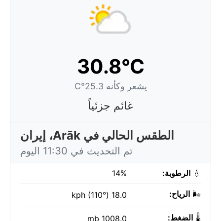
30.8°C
يشعر وكأنه 25.3°C
غائم جزئياً
الطقس الحالي في Arāk، إيران
تم التحديث في 11:30 اليوم
💧
الرطوبة:
14%
🌬️
الرياح:
18.0 kph (110°)
🌡️
الضغط:
1008.0 mb