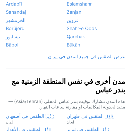
Ardabīl
Eslamshahr
Sanandaj
Zanjan
قزوين
الخرمشهر
Borūjerd
Shahr-e Qods
Qarchak
نيسابور
Bābol
Būkān
عرض الطقس في جميع المدن في إيران
مدن أخرى في نفس المنطقة الزمنية مع
بندر عباس
هذه المدن تتشارك توقيت بندر عباس المحلي (Asia/Tehran) —
مفيد لجدولة المكالمات أو مقارنة ساعات النهار.
🇮🇷 الطقس في طهران
🇮🇷 الطقس في أصفهان
إيران
إيران
🇮🇷 الطقس في تبريز
🇮🇷 الطقس في الأهواز