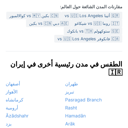
مقارنات المدن الشائعة حول العالم:
🇬🇷 أثينا vs 🇺🇸 Los Angeles
🇨🇳 بكين vs 🇲🇾 كوالالمبور
🇮🇹 روما vs 🇺🇸 شيكاغو
🇦🇪 دبي vs 🇨🇳 بكين
🇸🇪 ستوكهولم vs 🇹🇭 بانكوك
🇨🇦 فانكوفر vs 🇺🇸 Los Angeles
الطقس في مدن رئيسية أخرى في إيران
🇮🇷
طهران
أصفهان
تبريز
الأهواز
Pasragad Branch
كرمانشاه
Rasht
أرومية
Āzādshahr
Hamadān
Arāk
يزد