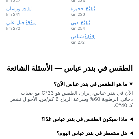
227 km
223 km
🇦🇪 فجيرة
🇦🇪 ورسان
241 km
230 km
🇦🇪 دبي
🇦🇪 جبل علي
270 km
254 km
🇴🇲 شناص
272 km
الطقس في بندر عباس — الأسئلة الشائعة
ما هو الطقس في بندر عباس الآن؟
الآن في بندر عباس، إيران، الطقس هو 33°C مع ضباب
دخاني. الرطوبة 60% وسرعة الرياح 6 كم/س. الأحوال تشعر
كـ 40°C.
ماذا سيكون الطقس في بندر عباس غدًا؟
هل ستمطر في بندر عباس اليوم؟