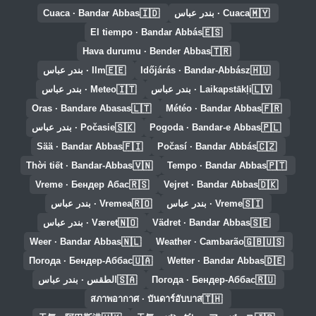
🇮🇩
🇲🇾
Cuaca · بندر عباس
Cuaca · Bandar Abbas
🇪🇸
El tiempo · Bandar Abbás
🇹🇷
Hava durumu · Bender Abbas
🇪🇪
🇭🇺
Időjárás · Bandar-Abbász
Ilm · بندر عباس
🇮🇹
🇱🇻
Laikapstākļi · بندر عباس
Meteo · بندر عباس
🇱🇹
🇫🇷
Oras · Bandare Abasas
Météo · Bandar Abbas
🇸🇰
🇵🇱
Pogoda · Bandar-e Abbas
Počasie · بندر عباس
🇫🇮
🇨🇿
Sää · Bandar Abbas
Počasí · Bandar Abbás
🇻🇳
🇵🇹
Thời tiết · Bandar-Abbas
Tempo · Bandar Abbas
🇷🇸
🇩🇰
Vreme · Бендер Абас
Vejret · Bandar Abbas
🇷🇴
🇸🇮
Vreme · بندر عباس
Vremea · بندر عباس
🇳🇴
🇸🇪
Vädret · Bandar Abbas
Været · بندر عباس
🇳🇱
🇬🇧🇺🇸
Weer · Bandar Abbas
Weather · Cambarão
🇺🇦
🇩🇪
Погода · Бендер-Аббас
Wetter · Bandar Abbas
🇸🇦
🇷🇺
Погода · Бендер-Аббас
الطقس · بندر عباس
🇹🇭
สภาพอากาศ · บันดาร์อับบาส