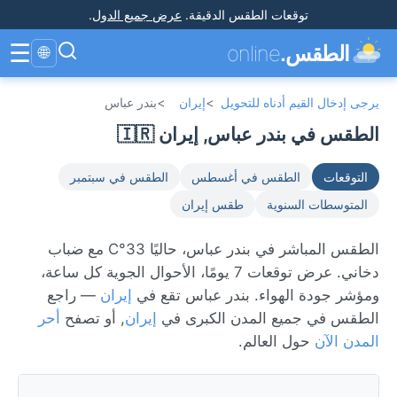
توقعات الطقس الدقيقة
.
عرض جميع الدول
.
☰
الطقس.
online
🌐
يرجى إدخال القيم أدناه للتحويل
>
إيران
>
بندر عباس
الطقس في بندر عباس, إيران 🇮🇷
التوقعات
الطقس في أغسطس
الطقس في سبتمبر
المتوسطات السنوية
طقس إيران
الطقس المباشر في بندر عباس، حاليًا 33°C مع ضباب
دخاني. عرض توقعات 7 يومًا، الأحوال الجوية كل ساعة،
ومؤشر جودة الهواء. بندر عباس تقع في
إيران
— راجع
الطقس في جميع المدن الكبرى في
إيران
, أو تصفح
أحر
المدن الآن
حول العالم.