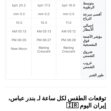
متوسط
ph
20.2 kph
17.3 kph
16.9 kph
الرطوبة
0.0 mm
0.0 mm
0.0 mm
أقصى سرعة
للرياح
10.0
10.0
11.0
إجمالي
الأمطار
AM
05:13 AM
05:13 AM
05:12 AM
مؤشر الأشعة
PM
06:26 PM
06:27 PM
06:28 PM
فوق
البنفسجية
Waning
Waning
on
New Moon
Crescent
Crescent
شروق
الشمس
غروب
الشمس
طور القمر
توقعات الطقس لكل ساعة لـ بندر عباس،
إيران اليوم 🇮🇷