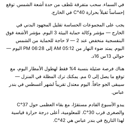
في السماء. سحب متفرقة تلطف من حدة أشعة الشمس. توقع
إحساساً ثقيلاً بحرارة 40°C في الخارج.
يجب على المجموعات الحساسة تقليل المجهود البدني في
الخارج — مؤشر وكالة حماية البيئة 3 اليوم. مؤشر الأشعة فوق
البنفسجية منخفض عند 2 — لا حاجة للحماية من الشمس
اليوم. يمتد ضوء النهار من 05:12 AM إلى 06:28 PM اليوم —
حوالي 13س 16د.
هناك فرصة ضئيلة بنسبة 4% فقط لهطول الأمطار اليوم، مع
توقع ما يصل إلى 0 مم. يمكنك ترك المظلة في المنزل —
سيبقى الجو جافاً. اليوم معتدل تقريباً لشهر أغسطس في بندر
عباس.
يبدو الأسبوع القادم مستقرًا، مع بقاء العظمى حول 37°C
والصغرى قرب 30°C. للمعلومية، أعلى درجة حرارة قياسية
لهذا التاريخ في بندر عباس هي 42°C.