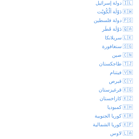
🇮🇱 دولة إسرائيل
🇰🇼 دَوْلَة اَلْكُوَيْت
🇵🇸 دولة فلسطين
🇶🇦 دَوْلَة قَطَر
🇱🇰 سريلانكا
🇸🇬 سنغافورة
🇨🇳 صين
🇹🇯 طاجكستان
🇻🇳 فيتنام
🇨🇾 قبرص
🇰🇬 قرغيزستان
🇰🇿 كازاخستان
🇰🇭 كمبوديا
🇰🇷 كوريا الجنوبية
🇰🇵 كوريا الشمالية
🇱🇦 لاوس