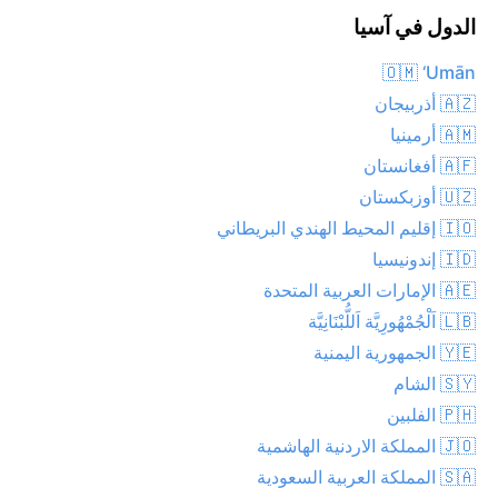
الدول في آسيا
🇴🇲 ‘Umān
🇦🇿 أذربيجان
🇦🇲 أرمينيا
🇦🇫 أفغانستان
🇺🇿 أوزبكستان
🇮🇴 إقليم المحيط الهندي البريطاني
🇮🇩 إندونيسيا
🇦🇪 الإمارات العربية المتحدة
🇱🇧 اَلْجُمْهُورِيَّة اَللُّبْنَانِيَّة
🇾🇪 الجمهورية اليمنية
🇸🇾 الشام
🇵🇭 الفلبين
🇯🇴 المملكة الاردنية الهاشمية
🇸🇦 المملكة العربية السعودية