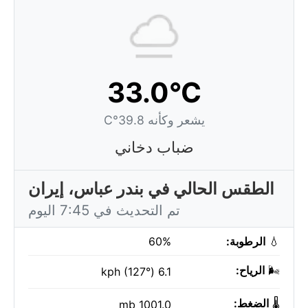
33.0°C
يشعر وكأنه 39.8°C
ضباب دخاني
الطقس الحالي في بندر عباس، إيران
تم التحديث في 7:45 اليوم
💧
الرطوبة:
60%
🌬️
الرياح:
6.1 kph (127°)
🌡️
الضغط:
1001.0 mb