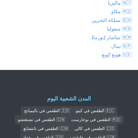
🇲🇾 ماليزيا
🇲🇴 مكاو
🇧🇭 مملكة البحرين
🇲🇳 منغوليا
🇲🇲 ميانمار (بورما)
🇳🇵 نيبال
🇭🇰 هونغ كونغ
المدن الشعبية اليوم
🇪🇨 الطقس في كيتو
🇮🇩 الطقس في باليمبانج
🇷🇴 الطقس في بوخارست
🇨🇳 الطقس في تشنغتشو
🇨🇴 الطقس في كالي
🇨🇳 الطقس في نانتشانغ
🇨🇳 الطقس في هانغتشو
🇮🇶 الطقس في بغداد