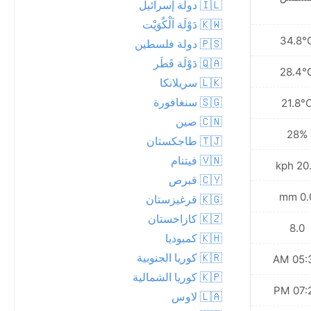
🇮🇱 دولة إسرائيل
🇰🇼 دَوْلَة اَلْكُوَيْت
34.2°C
34.8°
🇵🇸 دولة فلسطين
🇶🇦 دَوْلَة قَطَر
28.2°C
28.4°
🇱🇰 سريلانكا
🇸🇬 سنغافورة
22.5°C
21.8°
🇨🇳 صين
27%
28%
🇹🇯 طاجكستان
🇻🇳 فيتنام
20.2 kph
20.5 
🇨🇾 قبرص
0.0 mm
0.0 
🇰🇬 قرغيزستان
🇰🇿 كازاخستان
8.0
8.0
🇰🇭 كمبوديا
🇰🇷 كوريا الجنوبية
05:35 AM
05:34
🇰🇵 كوريا الشمالية
07:24 PM
07:25
🇱🇦 لاوس