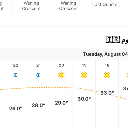
g
Waning
Waning
Last Quarter
nt
Crescent
Crescent
🇮
Tuesday, August 04
22
21
20
19
18
3
33.0°
30.0°
29.0°
28.0°
26.0°