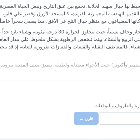
حيط بها جبال سهند الخلابة. تجمع بين عبق التاريخ ونبض الحياة العصرية
 القديم. الهندسة المعمارية الفريدة، كالمسجد الأزرق وقصر علي قابو،
ا المضيافون مع منظر جبال الثلج في الأفق، مما يضفي سحراً خاصاً ع
يسود تبريز مناخ شبه جاف بارد حسب تصنيف كوبن، يتميز بصيف حار وجاف نسبياً، حيث تتجاوز الحرارة 30 درج
لي الربيع والشتاء، بينما تنخفض الرطوبة بشكل ملحوظ على مدار العا
شتاء، فالمعاطف الثقيلة والقبعات والقفازات ضرورية للغاية، إذ قد تن
مبر وأكتوبر) حيث الأجواء معتدلة ولطيفة. يتميز صيف المدينة ببرودة لي
قدم مناظر جبلية خلابة تزينها الثلوج. من الظواهر الجوية المميزة الريا
 تتأثر تبريز بأمطار غزيرة أو عواصف رعدية شديدة بفضل موقعها وجغرافي
ارة والظروف والتوقعات.
قارن →