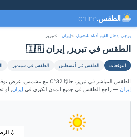
الطقس.
online
يرجى إدخال القيم أدناه للتحويل
>
إيران
>
تبريز
الطقس في تبريز, إيران 🇮🇷
التوقعات
الطقس في أغسطس
الطقس في سبتمبر
ال
الطقس المباشر في تبريز، حاليًا 32°C مع مشمس. عرض توقعات 7 يومًا، الأحوال الجوية كل ساعة، ومؤشر جودة الهواء. تبريز تقع في
إيران
— راجع الطقس في جميع المدن الكبرى في
إيران
, أو 
💧
الرط