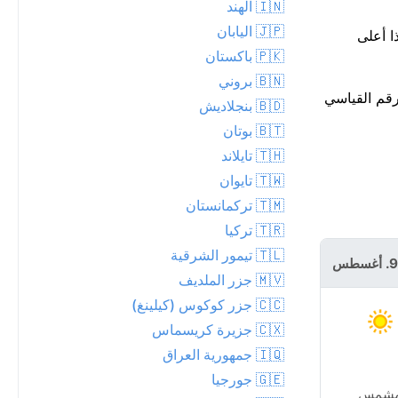
🇮🇳 الهند
🇯🇵 اليابان
ليلة. هذا أعلى
🇵🇰 باكستان
🇧🇳 بروني
ثير من الرقم القياسي
🇧🇩 بنجلاديش
🇧🇹 بوتان
🇹🇭 تايلاند
🇹🇼 تايوان
🇹🇲 تركمانستان
🇹🇷 تركيا
🇹🇱 تيمور الشرقية
الاثنين 10.
أغسطس
🇲🇻 جزر الملديف
🇨🇨 جزر كوكوس (كيلينغ)
🇨🇽 جزيرة كريسماس
🇮🇶 جمهورية العراق
🇬🇪 جورجيا
شمس
مشمس