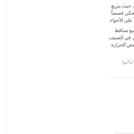
، حيث يتربع
 تحكي قصصاً
لى الأجواء.
ة مئوية، وشتاء بارد جداً مع تساقط
م. في الصيف،
خفض الحرارة
اليها
ح الجافة
تها.