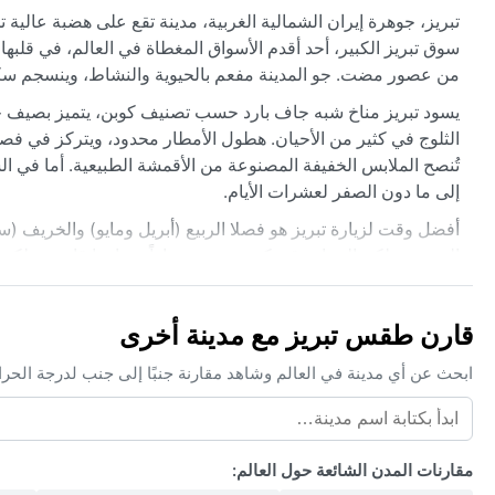
تبريز، جوهرة إيران الشمالية الغربية، مدينة تقع على هضبة عالية ت
سوق تبريز الكبير، أحد أقدم الأسواق المغطاة في العالم، في قلبها
من عصور مضت. جو المدينة مفعم بالحيوية والنشاط، وينسجم سكانه
الثلوج في كثير من الأحيان. هطول الأمطار محدود، ويتركز في فص
تُنصح الملابس الخفيفة المصنوعة من الأقمشة الطبيعية. أما في ال
إلى ما دون الصفر لعشرات الأيام.
أفضل وقت لزيارة تبريز هو فصلا الربيع (أبريل ومايو) والخريف (سبت
المنعشة، لكن الحرارة قد تكون مرتفعة نهاراً. شتاؤها قارس ولكنه ي
أحياناً في الصيف، والضباب الكثيف في بعض أيام الشتاء. نادراً ما
قارن طقس تبريز مع مدينة أخرى
ابحث عن أي مدينة في العالم وشاهد مقارنة جنبًا إلى جنب لدرجة الحر
مقارنات المدن الشائعة حول العالم: