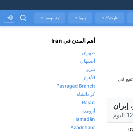
🌐
أنتاركتيكا
أوروبا
أوقيانوسيا
▾
▼
▼
▼
أهم المدن في Iran
طهران
أصفهان
تبريز
الأهواز
Pasragad Branch
كرمانشاه
Rasht
 إيران
أرومية
Hamadān
Āzādshahr
0