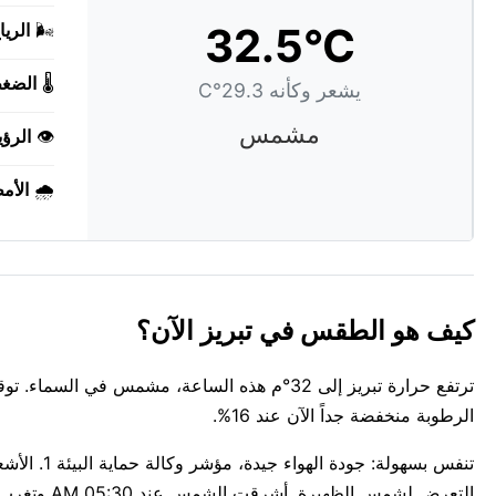
32.5°C
🌬️
الريا
🌡️
الضغ
يشعر وكأنه 29.3°C
مشمس
👁️
الرؤي
🌧️
الأم
كيف هو الطقس في تبريز الآن؟
الرطوبة منخفضة جداً الآن عند 16%.
التعرض لشمس الظهيرة. أشرقت الشمس عند 05:30 AM وتغرب عند 07:31 PM، لمدة 14س 1د من ضوء النهار.