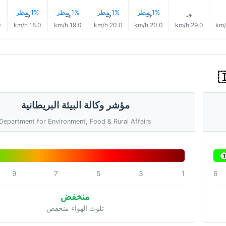
1% مطر
1% مطر
1% مطر
1% مطر
↑
↑
↑
↑
↑
h
18.0 km/h
19.0 km/h
20.0 km/h
20.0 km/h
29.0 km/h
مؤشر وكالة البيئة البريطانية
Department for Environment, Food & Rural Affairs
1
9
7
5
3
1
6
منخفض
تلوث الهواء منخفض