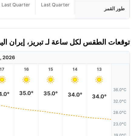
Last Quarter
Last Quarter
طور القمر
توقعات الطقس لكل ساعة لـ تبريز، إيران اليوم 
, 2026
17
16
15
14
13
36.0°C
35.0°
35.0°
4.0°
34.0°
34.0°
32.0°C
28.0°C
23.0°C
19.0°C