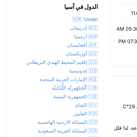
الدول في آسيا
11
🇴🇲 ‘Umān
🇦🇿 أذربيجان
05:30 
🇦🇲 أرمينيا
07:31 
🇦🇫 أفغانستان
🇺🇿 أوزبكستان
🇮🇴 إقليم المحيط الهندي البريطاني
🇮🇩 إندونيسيا
🇦🇪 الإمارات العربية المتحدة
🇱🇧 اَلْجُمْهُورِيَّة اَللُّبْنَانِيَّة
🇾🇪 الجمهورية اليمنية
🇸🇾 الشام
ترتفع حرارة تبريز إلى 32°م هذه الساعة، مشمس في السماء. توقع فترات من أشعة الشمس بين السحب. على البشرة، الحرارة حوالي 29°C.
🇵🇭 الفلبين
🇯🇴 المملكة الاردنية الهاشمية
 الجلد غير المحمي بسرعة، لذا قلل
🇸🇦 المملكة العربية السعودية