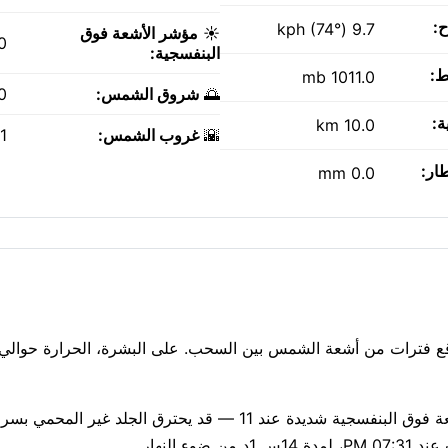
ح:
9.7 kph (74°)
☀️
مؤشر الأشعة فوق
.0
البنفسجية:
ط:
1011.0 mb
🌅
شروق الشمس:
AM
ة:
10.0 km
🌇
غروب الشمس:
PM
طار:
0.0 mm
تنفس بسهولة: جودة الهواء جيدة، مؤشر وكالة حماية البيئة 1. الأشعة فوق البنفسجية شديدة عند 11 — قد يحترق