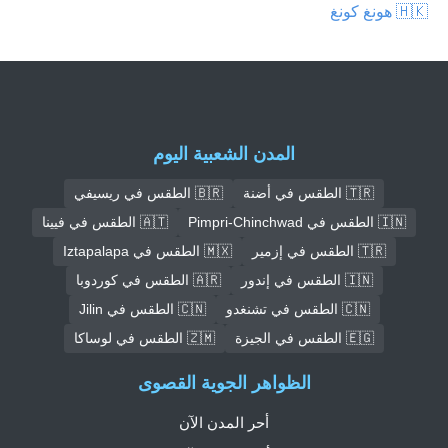
🇭🇰 هونغ كونغ
المدن الشعبية اليوم
🇹🇷 الطقس في أضنة
🇧🇷 الطقس في ريسيفي
🇮🇳 الطقس في Pimpri-Chinchwad
🇦🇹 الطقس في فيينا
🇹🇷 الطقس في إزمير
🇲🇽 الطقس في Iztapalapa
🇮🇳 الطقس في إندور
🇦🇷 الطقس في كوردوبا
🇨🇳 الطقس في تشنغدو
🇨🇳 الطقس في Jilin
🇪🇬 الطقس في الجيزة
🇿🇲 الطقس في لوساكا
الظواهر الجوية القصوى
أحر المدن الآن