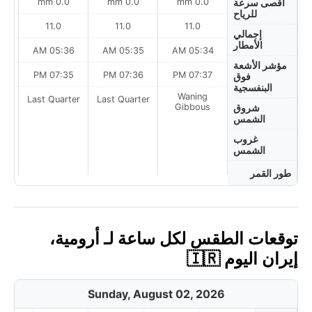
0.0 mm
0.0 mm
0.0 mm
أقصى سرعة
للرياح
11.0
11.0
11.0
إجمالي
الأمطار
AM
05:36 AM
05:35 AM
05:34 AM
مؤشر الأشعة
PM
07:35 PM
07:36 PM
07:37 PM
فوق
البنفسجية
Waning
ter
Last Quarter
Last Quarter
Gibbous
شروق
الشمس
غروب
الشمس
طور القمر
توقعات الطقس لكل ساعة لـ أرومية،
إيران اليوم 🇮🇷
Sunday, August 02, 2026