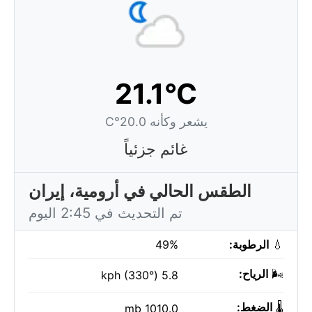
21.1°C
يشعر وكأنه 20.0°C
غائم جزئياً
الطقس الحالي في أرومية، إيران
تم التحديث في 2:45 اليوم
💧
الرطوبة:
49%
🌬️
الرياح:
5.8 kph (330°)
🌡️
الضغط:
1010.0 mb