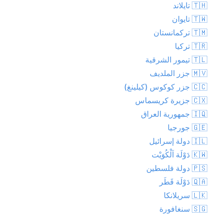
🇹🇭 تايلاند
🇹🇼 تايوان
🇹🇲 تركمانستان
🇹🇷 تركيا
🇹🇱 تيمور الشرقية
🇲🇻 جزر الملديف
🇨🇨 جزر كوكوس (كيلينغ)
🇨🇽 جزيرة كريسماس
🇮🇶 جمهورية العراق
🇬🇪 جورجيا
🇮🇱 دولة إسرائيل
🇰🇼 دَوْلَة اَلْكُوَيْت
🇵🇸 دولة فلسطين
🇶🇦 دَوْلَة قَطَر
🇱🇰 سريلانكا
🇸🇬 سنغافورة