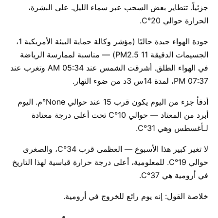
جزئياً. تتطاير بعض السحب عبر سماء الليل. على البشرة،
الحرارة حوالي 20°C.
جودة الهواء جيدة حاليًا (مؤشر وكالة حماية البيئة الأمريكية 1،
الجسيمات الدقيقة PM2.5 11) — مناسبة لممارسة الرياضة
في الهواء الطلق. أشرقت الشمس عند 05:34 AM وتغرب عند
07:37 PM، لمدة 14س 3د من ضوء النهار.
أدفأ جزء من اليوم يكون قرب 15 عند حوالي None°م. اليوم
أبرد من المعتاد — حوالي 10°C تحت أعلى درجة معتادة
لـأغسطس وهي 31°C.
لا تغير كبير هذا الأسبوع — العظمى قرب 34°C، والصغرى
حوالي 19°C. للمعلومية، أعلى درجة حرارة قياسية لهذا التاريخ
في أرومية هي 37°C.
خلاصة القول: إنه يوم رائع للخروج في أرومية.