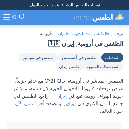
توقعات الطقس الدقيقة
.
عرض جميع الدول
.
☰
الطقس.
online
🌐
يرجى إدخال القيم أدناه للتحويل
>
إيران
>
أرومية
الطقس في أرومية, إيران 🇮🇷
التوقعات
الطقس في أغسطس
الطقس في سبتمبر
المتوسطات السنوية
طقس إيران
الطقس المباشر في أرومية، حاليًا 21°C مع غائم جزئياً.
عرض توقعات 7 يومًا، الأحوال الجوية كل ساعة، ومؤشر
جودة الهواء. أرومية تقع في
إيران
— راجع الطقس في
جميع المدن الكبرى في
إيران
, أو تصفح
أحر المدن الآن
حول العالم.