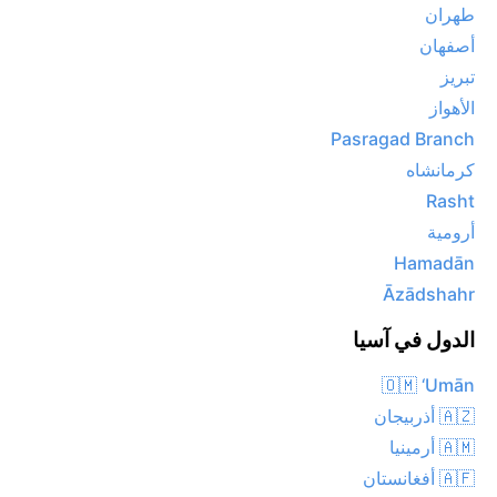
طهران
أصفهان
تبريز
الأهواز
Pasragad Branch
كرمانشاه
Rasht
أرومية
Hamadān
Āzādshahr
الدول في آسيا
🇴🇲 ‘Umān
🇦🇿 أذربيجان
🇦🇲 أرمينيا
🇦🇫 أفغانستان