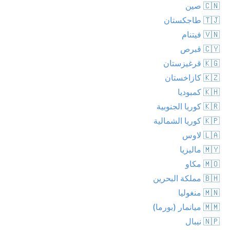
🇨🇳 صين
🇹🇯 طاجكستان
🇻🇳 فيتنام
🇨🇾 قبرص
🇰🇬 قرغيزستان
🇰🇿 كازاخستان
🇰🇭 كمبوديا
🇰🇷 كوريا الجنوبية
🇰🇵 كوريا الشمالية
🇱🇦 لاوس
🇲🇾 ماليزيا
🇲🇴 مكاو
🇧🇭 مملكة البحرين
🇲🇳 منغوليا
🇲🇲 ميانمار (بورما)
🇳🇵 نيبال