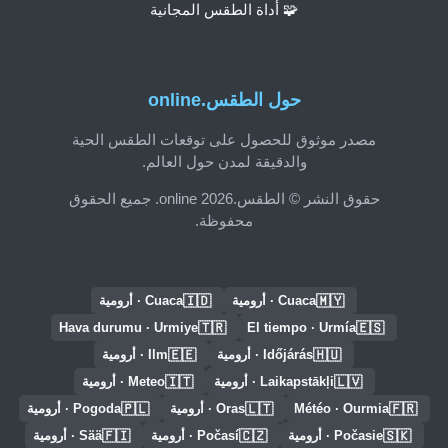
🧩 أداة الطقس المجانية
حول الطقس.online
مصدر موثوق للحصول على توقعات الطقس الحية
والدقيقة لمدن حول العالم.
حقوق النشر © الطقس.online 2026. جميع الحقوق
محفوظة.
🇮🇩
🇲🇾
Cuaca · أرومية
Cuaca · أرومية
🇹🇷
🇪🇸
Hava durumu · Urmiye
El tiempo · Urmía
🇪🇪
🇭🇺
Időjárás · أرومية
Ilm · أرومية
🇮🇹
🇱🇻
Laikapstākļi · أرومية
Meteo · أرومية
🇵🇱
🇱🇹
🇫🇷
Météo · Ourmia
Oras · أرومية
Pogoda · أرومية
🇫🇮
🇨🇿
🇸🇰
Počasie · أرومية
Počasí · أرومية
Sää · أرومية