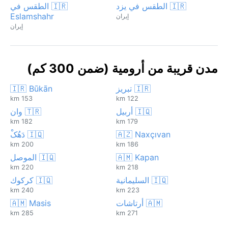
🇮🇷 الطقس في يزد
🇮🇷 الطقس في
Eslamshahr
إيران
إيران
مدن قريبة من أرومية (ضمن 300 كم)
🇮🇷 تبريز
🇮🇷 Būkān
153 km
122 km
🇮🇶 أربيل
🇹🇷 وان
182 km
179 km
🇦🇿 Naxçıvan
🇮🇶 دَهُکْ
200 km
186 km
🇦🇲 Kapan
🇮🇶 الموصل
220 km
218 km
🇮🇶 السليمانية
🇮🇶 كركوك
240 km
223 km
🇦🇲 أرتاشات
🇦🇲 Masis
285 km
271 km