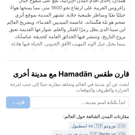
همدان، إحدى أقدم المدن الإيرانية، تقع على سفوح جبال
زاغروس الغربية على ارتفاع نحو 1800 متر، مما يمنحها هواءً
جبليًا نقيًا ومناظر طبيعية خلابة. تشتهر المدينة بموقع أثري
ضخم هو تلة هگمتانه، عاصمة الميديين القدماء، وبضريح العالِم
ابن سينا الذي يظل رمزًا للفكر والعلم. شوارعها القديمة تعبق
بروح التاريخ، وتنتشر فيها الحدائق العامة كحديقة عباسآباد،
بينما يحتل جبل الوند المهيب الأفق الجنوبي. الحياة فيها هادئة
ومتزنة، مع أسواق تقليدية تبيع الحرف اليدوية والعسل الجبلي
الشهير.
مناخ همدان وفق تصنيف كوبن هو BSk، أي شبه جاف بارد،
قارن طقس Hamadān مع مدينة أخرى
حيث يكون الصيف حارًا وجافًا، تتراوح درجات الحرارة فيه بين
30 و35 درجة مئوية نهارًا، لكن الليالي لطيفة بفضل الارتفاع.
ابحث عن أي مدينة في العالم وشاهد مقارنة جنبًا إلى جنب لدرجة
الحرارة والظروف والتوقعات.
الشتاء قارس ومثلج، إذ تنخفض الحرارة إلى ما دون الصفر
بكثير، وتتساقط الثلوج بكثافة وتغطي المدينة لأيام. معدل
قارن →
الأمطار السنوي منخفض (حوالى 300 ملم)، يتركز معظمه
بين أواخر الخريف وأوائل الربيع، مع رطوبة منخفضة أغلب
مقارنات المدن الشائعة حول العالم:
العام. عند السفر إلى همدان، ينبغي اصطحاب ملابس شتوية
🇨🇦 تورونتو vs 🇹🇷 اسطنبول
ثقيلة وطبقات دافئة في الشتاء، وملابس قطنية خفيفة مع
سترة للمساء في الصيف. أحذية مقاومة للثلوج ضرورية بين
🇩🇪 Berlin vs 🇻🇳 مدينة هو تشي مينه