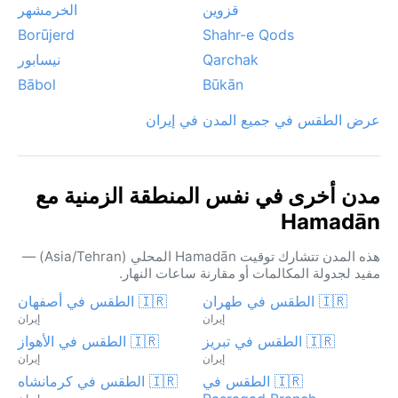
قزوين
الخرمشهر
Borūjerd
Shahr-e Qods
Qarchak
نيسابور
Bābol
Būkān
عرض الطقس في جميع المدن في إيران
مدن أخرى في نفس المنطقة الزمنية مع
Hamadān
هذه المدن تتشارك توقيت Hamadān المحلي (Asia/Tehran) —
مفيد لجدولة المكالمات أو مقارنة ساعات النهار.
🇮🇷 الطقس في طهران
🇮🇷 الطقس في أصفهان
إيران
إيران
🇮🇷 الطقس في تبريز
🇮🇷 الطقس في الأهواز
إيران
إيران
🇮🇷 الطقس في
🇮🇷 الطقس في كرمانشاه