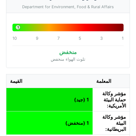
Department for Environment, Food & Rural Affairs
1
10
9
7
5
3
1
منخفض
تلوث الهواء منخفض
المعلمة
القيمة
مؤشر وكالة
حماية البيئة
1 (جيد)
الأمريكية:
مؤشر وكالة
البيئة
1 (منخفض)
البريطانية: