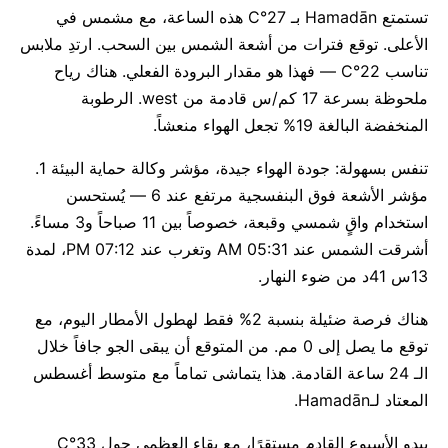
تستمتع Hamadān بـ 27°C هذه الساعة، مع مشمس في
الأعلى. توقع فترات من أشعة الشمس بين السحب. ارتدِ ملابس
تناسب 22°C — فهذا هو مقدار البرودة الفعلي. هناك رياح
ملحوظة بسرعة 17 كم/س قادمة من west. الرطوبة
المنخفضة البالغة 19% تجعل الهواء منعشاً.
تنفس بسهولة: جودة الهواء جيدة، مؤشر وكالة حماية البيئة 1.
مؤشر الأشعة فوق البنفسجية مرتفع عند 6 — يُستحسن
استخدام واقٍ شمسي وقبعة، خصوصاً بين 11 صباحاً و3 مساءً.
أشرقت الشمس عند 05:31 AM وتغرب عند 07:12 PM، لمدة
13س 41د من ضوء النهار.
هناك فرصة ضئيلة بنسبة 2% فقط لهطول الأمطار اليوم، مع
توقع ما يصل إلى 0 مم. من المتوقع أن يبقى الجو جافاً خلال
الـ 24 ساعة القادمة. هذا يتماشى تماماً مع متوسط أغسطس
المعتاد لـHamadān.
يبدو الأسبوع القادم مستقرًا، مع بقاء العظمى حول 33°C