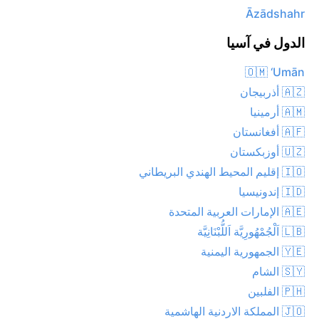
Āzādshahr
الدول في آسيا
🇴🇲 ‘Umān
🇦🇿 أذربيجان
🇦🇲 أرمينيا
🇦🇫 أفغانستان
🇺🇿 أوزبكستان
🇮🇴 إقليم المحيط الهندي البريطاني
🇮🇩 إندونيسيا
🇦🇪 الإمارات العربية المتحدة
🇱🇧 اَلْجُمْهُورِيَّة اَللُّبْنَانِيَّة
🇾🇪 الجمهورية اليمنية
🇸🇾 الشام
🇵🇭 الفلبين
🇯🇴 المملكة الاردنية الهاشمية