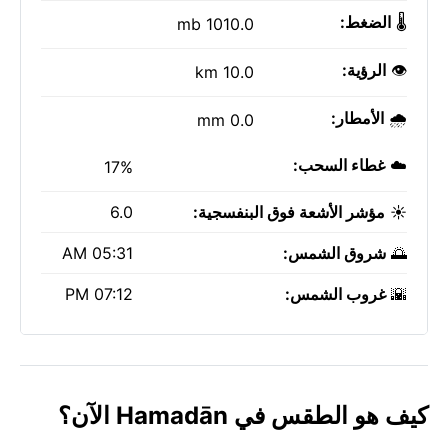
🌡️
الضغط:
1010.0 mb
👁️
الرؤية:
10.0 km
🌧️
الأمطار:
0.0 mm
☁️
غطاء السحب:
17%
☀️
مؤشر الأشعة فوق البنفسجية:
6.0
🌅
شروق الشمس:
05:31 AM
🌇
غروب الشمس:
07:12 PM
كيف هو الطقس في Hamadān الآن؟