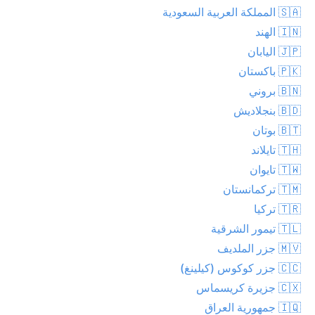
🇸🇦 المملكة العربية السعودية
🇮🇳 الهند
🇯🇵 اليابان
🇵🇰 باكستان
🇧🇳 بروني
🇧🇩 بنجلاديش
🇧🇹 بوتان
🇹🇭 تايلاند
🇹🇼 تايوان
🇹🇲 تركمانستان
🇹🇷 تركيا
🇹🇱 تيمور الشرقية
🇲🇻 جزر الملديف
🇨🇨 جزر كوكوس (كيلينغ)
🇨🇽 جزيرة كريسماس
🇮🇶 جمهورية العراق