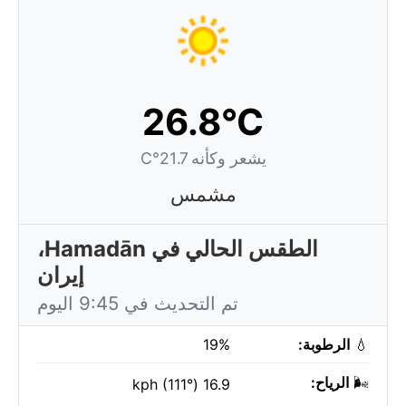
26.8°C
يشعر وكأنه 21.7°C
مشمس
الطقس الحالي في Hamadān،
إيران
تم التحديث في 9:45 اليوم
💧
الرطوبة:
19%
🌬️
الرياح:
16.9 kph (111°)