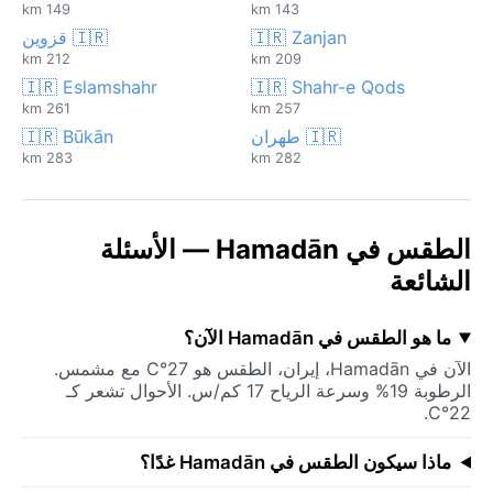
149 km
143 km
🇮🇷 Zanjan
🇮🇷 قزوين
212 km
209 km
🇮🇷 Eslamshahr
🇮🇷 Shahr-e Qods
261 km
257 km
🇮🇷 طهران
🇮🇷 Būkān
283 km
282 km
الطقس في Hamadān — الأسئلة
الشائعة
ما هو الطقس في Hamadān الآن؟
الآن في Hamadān، إيران، الطقس هو 27°C مع مشمس.
الرطوبة 19% وسرعة الرياح 17 كم/س. الأحوال تشعر كـ
22°C.
ماذا سيكون الطقس في Hamadān غدًا؟