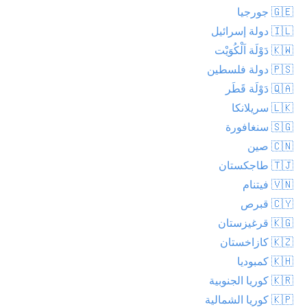
🇬🇪 جورجيا
🇮🇱 دولة إسرائيل
🇰🇼 دَوْلَة اَلْكُوَيْت
🇵🇸 دولة فلسطين
🇶🇦 دَوْلَة قَطَر
🇱🇰 سريلانكا
🇸🇬 سنغافورة
🇨🇳 صين
🇹🇯 طاجكستان
🇻🇳 فيتنام
🇨🇾 قبرص
🇰🇬 قرغيزستان
🇰🇿 كازاخستان
🇰🇭 كمبوديا
🇰🇷 كوريا الجنوبية
🇰🇵 كوريا الشمالية