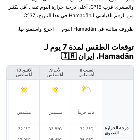
والصغرى قرب 15°C. أعلى درجة حرارة اليوم تبقى أقل بكثير
من الرقم القياسي لـHamadān في هذا التاريخ، 37°C.
ظروف مثالية في Hamadān اليوم — اخرج واستمتع بها.
توقعات الطقس لمدة 7 يوم لـ
Hamadān، إيران 🇮🇷
السبت 8.
الأحد 9.
الاثنين 10.
أغسطس
أغسطس
أغسطس
أ
غائم جزئياً
مشمس
مشمس
درجة الحرارة
32.1°C
33.8°C
32.3°C
القصوى
23.9°C
25.4°C
25.0°C