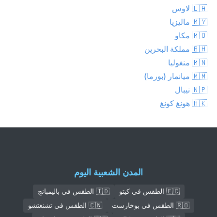
🇱🇦 لاوس
🇲🇾 ماليزيا
🇲🇴 مكاو
🇧🇭 مملكة البحرين
🇲🇳 منغوليا
🇲🇲 ميانمار (بورما)
🇳🇵 نيبال
🇭🇰 هونغ كونغ
المدن الشعبية اليوم
🇪🇨 الطقس في كيتو
🇮🇩 الطقس في باليمبانج
🇷🇴 الطقس في بوخارست
🇨🇳 الطقس في تشنغتشو