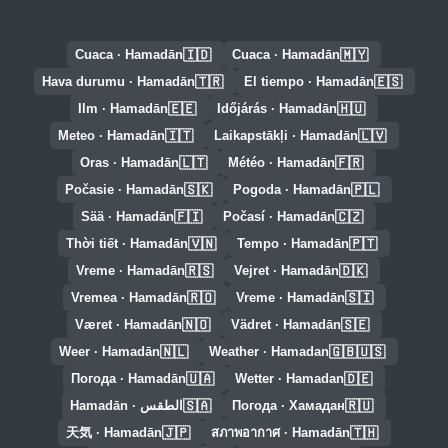
🇮🇩
🇲🇾
Cuaca · Hamadān
Cuaca · Hamadān
🇹🇷
🇪🇸
Hava durumu · Hamadān
El tiempo · Hamadān
🇪🇪
🇭🇺
Ilm · Hamadān
Időjárás · Hamadān
🇮🇹
🇱🇻
Meteo · Hamadān
Laikapstākļi · Hamadān
🇱🇹
🇫🇷
Oras · Hamadān
Météo · Hamadān
🇸🇰
🇵🇱
Počasie · Hamadān
Pogoda · Hamadān
🇫🇮
🇨🇿
Sää · Hamadān
Počasí · Hamadān
🇻🇳
🇵🇹
Thời tiết · Hamadān
Tempo · Hamadān
🇷🇸
🇩🇰
Vreme · Hamadān
Vejret · Hamadān
🇷🇴
🇸🇮
Vremea · Hamadān
Vreme · Hamadān
🇳🇴
🇸🇪
Været · Hamadān
Vädret · Hamadān
🇳🇱
🇬🇧🇺🇸
Weer · Hamadān
Weather · Hamadan
🇺🇦
🇩🇪
Погода · Hamadān
Wetter · Hamadan
🇸🇦
🇷🇺
Погода · Хамадан
الطقس · Hamadān
🇯🇵
🇹🇭
天気 · Hamadān
สภาพอากาศ · Hamadān