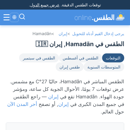
توقعات الطقس الدقيقة
.
عرض جميع الدول
.
☰
الطقس.
online
🌐
يرجى إدخال القيم أدناه للتحويل
>
إيران
>
Hamadān
الطقس في Hamadān, إيران 🇮🇷
التوقعات
الطقس في أغسطس
الطقس في سبتمبر
المتوسطات السنوية
طقس إيران
الطقس المباشر في Hamadān، حاليًا 27°C مع مشمس.
عرض توقعات 7 يومًا، الأحوال الجوية كل ساعة، ومؤشر
جودة الهواء. Hamadān تقع في
إيران
— راجع الطقس
في جميع المدن الكبرى في
إيران
, أو تصفح
أحر المدن الآن
حول العالم.