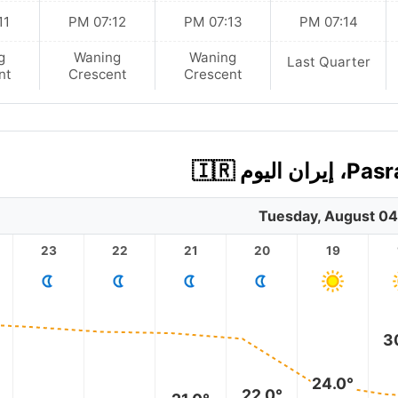
 PM
07:12 PM
07:13 PM
07:14 PM
g
Waning
Waning
Last Quarter
nt
Crescent
Crescent
Tuesday, August 04
23
22
21
20
19
3
24.0°
22.0°