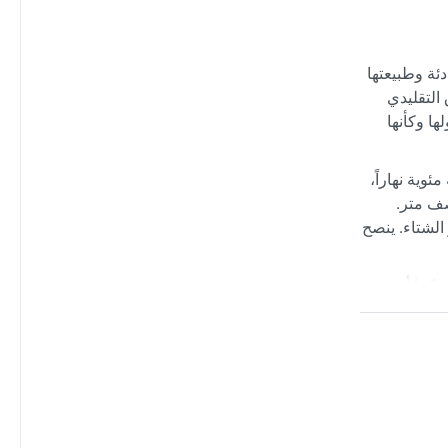
ئة وطبيعتها
التقليدي
ها وكأنها
المناخ شبه الجاف البارد. الصيف معتدل وجاف، تتراوح درجات الحرارة بين ٢٢ و٣٢ درجة مئوية نهاراً،
صف متر.
الشتاء. ينصح
 كما أن
باحاً في
 تغلق بعض