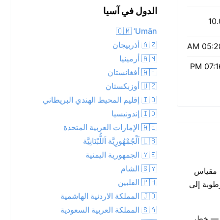
الدول في آسيا
10.
🇴🇲 ‘Umān
🇦🇿 أذربيجان
05:28 
🇦🇲 أرمينيا
07:16 
🇦🇫 أفغانستان
🇺🇿 أوزبكستان
🇮🇴 إقليم المحيط الهندي البريطاني
🇮🇩 إندونيسيا
🇦🇪 الإمارات العربية المتحدة
🇱🇧 اَلْجُمْهُورِيَّة اَللُّبْنَانِيَّة
🇾🇪 الجمهورية اليمنية
🇸🇾 الشام
هره مقياس
🇵🇭 الفلبين
 جاف، حيث انخفضت الرطوبة إلى
🇯🇴 المملكة الاردنية الهاشمية
🇸🇦 المملكة العربية السعودية
ء نقي اليوم — مؤشر وكالة حماية البيئة 1، مع جسيمات PM2.5 منخفضة تبلغ 14. مؤشر الأشعة فوق البنفسجية مرتفع جداً عند 10 — خطر