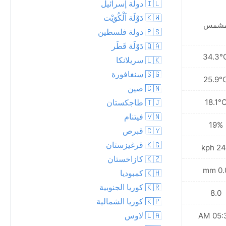
🇮🇱 دولة إسرائيل
🇰🇼 دَوْلَة اَلْكُوَيْت
شمس
مشمس
🇵🇸 دولة فلسطين
🇶🇦 دَوْلَة قَطَر
33.6°C
34.3°
🇱🇰 سريلانكا
🇸🇬 سنغافورة
25.4°C
25.9°
🇨🇳 صين
18.4°C
18.1°
🇹🇯 طاجكستان
🇻🇳 فيتنام
14%
19%
🇨🇾 قبرص
🇰🇬 قرغيزستان
22.3 kph
24.1 
🇰🇿 كازاخستان
0.0 mm
0.0 
🇰🇭 كمبوديا
🇰🇷 كوريا الجنوبية
8.0
8.0
🇰🇵 كوريا الشمالية
🇱🇦 لاوس
05:32 AM
05:32