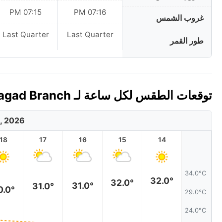
07:15 PM
07:16 PM
غروب الشمس
Last Quarter
Last Quarter
طور القمر
توقعات الطقس لكل ساعة لـ Pasragad Branch، إيران اليوم 🇮🇷
, 2026
18
17
16
15
14
34.0°C
32.0°
32.0°
31.0°
31.0°
0.0°
29.0°C
24.0°C