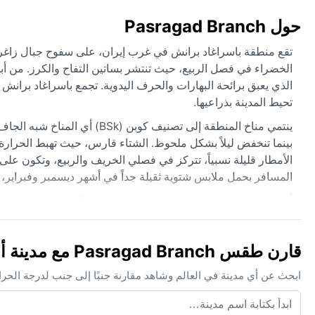
حول Pasragad Branch
تقع منطقة باسراغاد برانش في غرب إيران، على سفوح جبال زاغروس
الخضراء في فصل الربيع، حيث تنتشر بساتين التفاح والكرز. من أبر
الذي يعبق برائحة البهارات والحرف اليدوية. تجمع باسراغاد برانش ب
تحيط المدينة بذراعيها.
بينما تنخفض ليلاً بشكل ملحوظ. الشتاء قارس، حيث تهبط الحرارة 
الأمطار قليلة نسبياً، تتركز في فصلي الخريف والربيع، وتكون عل
المسافر بحمل ملابس شتوية ثقيلة جداً في أشهر ديسمبر وفبراير،
أفضل وقت لزيارة باسراغاد برانش من الناحية المناخية هو من منت
شهري سبتمبر وأكتوبر جميلان بأجواء معتدلة وألوان خريفية ساحرة
الخريف والشتاء، مما يخلق مشهداً ضبابياً أخّاذاً. أما الرياح الموس
قارن طقس Pasragad Branch مع مدينة أخرى
الطرق الجبلية خلال يناير، لذا من الأفضل متابعة أحوال الطقس قب
ابحث عن أي مدينة في العالم وشاهد مقارنة جنبًا إلى جنب لدرجة الحر