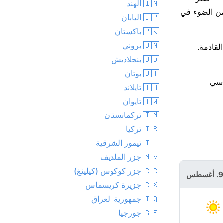
🇮🇳 الهند
يرة. شروق الشمس كان 05:28 AM، والغروب 07:16 PM: 13 ساعة و48 دقيقة من الضوء في
🇯🇵 اليابان
🇵🇰 باكستان
🇧🇳 بروني
صل إلى 0 مم. من المتوقع أن يبقى الجو جافاً خلال الـ 24 ساعة القادمة.
🇧🇩 بنجلاديش
🇧🇹 بوتان
 القياسي
🇹🇭 تايلاند
🇹🇼 تايوان
🇹🇲 تركمانستان
🇹🇷 تركيا
🇹🇱 تيمور الشرقية
🇲🇻 جزر الملديف
الاثنين 10.
🇨🇨 جزر كوكوس (كيلينغ)
أغسطس
🇨🇽 جزيرة كريسماس
🇮🇶 جمهورية العراق
🇬🇪 جورجيا