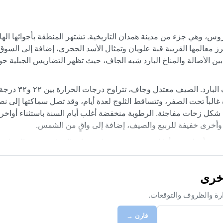
، وهي جزء من مدينة همدان التاريخية. تشتهر المنطقة بأجوائها الهاد
ز معالمها القريبة قبة علويان وتمثال الأسد الحجري، إضافة إلى السوق 
ين الأصالة والمناخ البارد شبه الجاف، حيث تظهر التضاريس الجبلية حول
ينتمي مناخ المنطقة إلى تصنيف كوبن (BSk) أي 
غالباً تحت الصفر، وتتساقط الثلوج لعدة أيام، وقد تصل سماكتها إلى ن
ى شكل زخات مفاجئة. الرطوبة منخفضة أغلب أيام السنة باستثناء أواخر 
 وأخرى خفيفة للربيع والصيف، إضافة إلى واقٍ من الشمس.
صف أبريل حتى أوائل يونيو، حيث تعتدل درجات الحرارة وتزهر البساتين.
. من الظواهر الجوية البارزة هنا الضباب الكثيف الذي يغطي المنطقة ص
مية فلا تؤثر مباشرة، لكن يمكن أن تهب رياح جبلية باردة فجأة. الثلوج قد
ل التوجه إلى المرتفعات المحيطة.
ارة والظروف والتوقعات.
قارن →