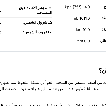
ح:
14.0 kph (75°)
☀️
مؤشر الأشعة فوق
0
البنفسجية:
ط:
1011.0 mb
🌅
شروق الشمس:
AM
ة:
10.0 km
🌇
غروب الشمس:
PM
طار:
0.0 mm
Pasragad Brم ومشمس. توقع فترات من أشعة الشمس بين السحب. الجو أبرد بشكل ملحوظ مما يظ
الحرارة — أقرب إلى 27°C بمجرد خروجك إليه. هناك رياح ملحوظة بسرعة 14 كم/س قادمة من west. الهواء
الهوا