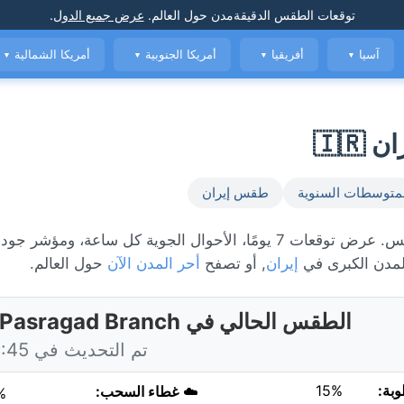
توقعات الطقس الدقيقة
مدن حول العالم
.
عرض جميع الدول
.
آسيا
أفريقيا
أمريكا الجنوبية
أمريكا الشمالية
▼
▼
▼
▼
متوسطات السنوية
طقس إيران
الطقس المباشر في Pasragad Branch، حاليًا 32°C مع مشمس. عرض توقعات 7 يومًا، الأحوال الجوية كل ساعة، 
مدن الكبرى في
إيران
, أو تصفح
أحر المدن الآن
حول العالم.
الطقس الحالي في Pasragad Branch، إيران
تم التحديث في 13:45 اليوم
وبة:
15%
☁️
غطاء السحب:
%