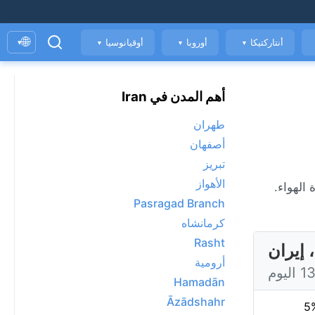
🌐
أنتاركتيكا
أوروبا
أوقيانوسيا
▾
▼
▼
▼
أهم المدن في Iran
طهران
أصفهان
تبريز
الأهواز
ومؤشر جودة الهواء.
Pasragad Branch
كرمانشاه
Rasht
أرومية
Hamadān
Āzādshahr
5