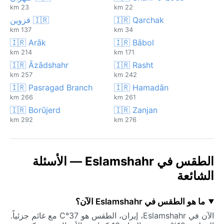
23 km
22 km
🇮🇷 Qarchak
🇮🇷 قزوين
137 km
34 km
🇮🇷 Arāk
🇮🇷 Bābol
214 km
171 km
🇮🇷 Āzādshahr
🇮🇷 Rasht
257 km
242 km
🇮🇷 Pasragad Branch
🇮🇷 Hamadān
266 km
261 km
🇮🇷 Borūjerd
🇮🇷 Zanjan
292 km
276 km
الطقس في Eslamshahr — الأسئلة
الشائعة
ما هو الطقس في Eslamshahr الآن؟
الآن في Eslamshahr، إيران، الطقس هو 37°C مع غائم جزئياً.