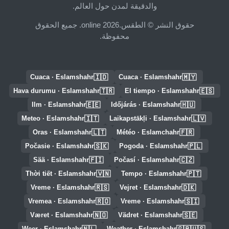
والدقيقة لمدن حول العالم.
حقوق النشر © الطقس.online 2026. جميع الحقوق
محفوظة.
🇮🇩
🇲🇾
Cuaca · Eslamshahr
Cuaca · Eslamshahr
🇹🇷
🇪🇸
Hava durumu · Eslamshahr
El tiempo · Eslamshahr
🇪🇪
🇭🇺
Ilm · Eslamshahr
Időjárás · Eslamshahr
🇮🇹
🇱🇻
Meteo · Eslamshahr
Laikapstākļi · Eslamshahr
🇱🇹
🇫🇷
Oras · Eslamshahr
Météo · Eslamchahr
🇸🇰
🇵🇱
Počasie · Eslamshahr
Pogoda · Eslamshahr
🇫🇮
🇨🇿
Sää · Eslamshahr
Počasí · Eslamshahr
🇻🇳
🇵🇹
Thời tiết · Eslamshahr
Tempo · Eslamshahr
🇷🇸
🇩🇰
Vreme · Eslamshahr
Vejret · Eslamshahr
🇷🇴
🇸🇮
Vremea · Eslamshahr
Vreme · Eslamshahr
🇳🇴
🇸🇪
Været · Eslamshahr
Vädret · Eslamshahr
🇳🇱
🇬🇧🇺🇸
Weer · Eslamshahr
Weather · Eslamshahr