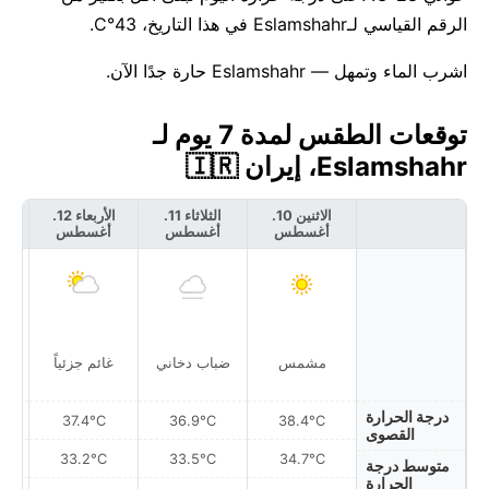
الرقم القياسي لـEslamshahr في هذا التاريخ، 43°C.
اشرب الماء وتمهل — Eslamshahr حارة جدًا الآن.
توقعات الطقس لمدة 7 يوم لـ
Eslamshahr، إيران 🇮🇷
الاثنين 10.
الثلاثاء 11.
الأربعاء 12.
أغسطس
أغسطس
أغسطس
أ
مشمس
ضباب دخاني
غائم جزئياً
غ
درجة الحرارة
37.4°C
36.9°C
38.4°C
القصوى
33.2°C
33.5°C
34.7°C
متوسط درجة
الحرارة