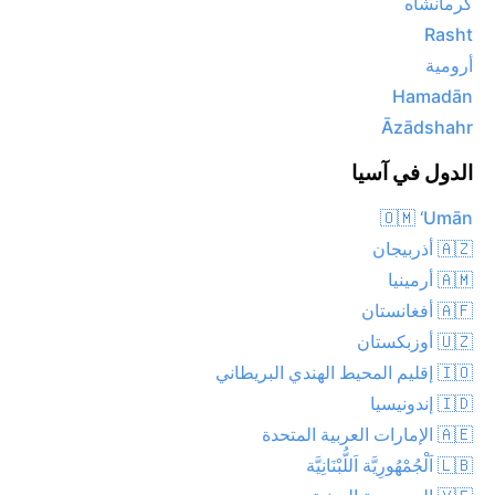
كرمانشاه
Rasht
أرومية
Hamadān
Āzādshahr
الدول في آسيا
🇴🇲 ‘Umān
🇦🇿 أذربيجان
🇦🇲 أرمينيا
🇦🇫 أفغانستان
🇺🇿 أوزبكستان
🇮🇴 إقليم المحيط الهندي البريطاني
🇮🇩 إندونيسيا
🇦🇪 الإمارات العربية المتحدة
🇱🇧 اَلْجُمْهُورِيَّة اَللُّبْنَانِيَّة