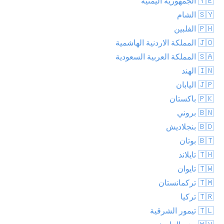
🇾🇪 الجمهورية اليمنية
🇸🇾 الشام
🇵🇭 الفلبين
🇯🇴 المملكة الاردنية الهاشمية
🇸🇦 المملكة العربية السعودية
🇮🇳 الهند
🇯🇵 اليابان
🇵🇰 باكستان
🇧🇳 بروني
🇧🇩 بنجلاديش
🇧🇹 بوتان
🇹🇭 تايلاند
🇹🇼 تايوان
🇹🇲 تركمانستان
🇹🇷 تركيا
🇹🇱 تيمور الشرقية