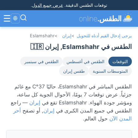
توقعات الطقس الدقيقة
.
عرض جميع الدول
.
☰
الطقس.
online
🌐
يرجى إدخال القيم أدناه للتحويل
>
إيران
>
Eslamshahr
الطقس في Eslamshahr, إيران 🇮🇷
التوقعات
الطقس في أغسطس
الطقس في سبتمبر
المتوسطات السنوية
طقس إيران
الطقس المباشر في Eslamshahr، حاليًا 37°C مع غائم
جزئياً. عرض توقعات 7 يومًا، الأحوال الجوية كل ساعة،
ومؤشر جودة الهواء. Eslamshahr تقع في
إيران
— راجع
الطقس في جميع المدن الكبرى في
إيران
, أو تصفح
أحر
المدن الآن
حول العالم.