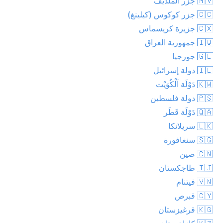
🇲🇻 جزر الملديف
🇨🇨 جزر كوكوس (كيلينغ)
🇨🇽 جزيرة كريسماس
🇮🇶 جمهورية العراق
🇬🇪 جورجيا
🇮🇱 دولة إسرائيل
🇰🇼 دَوْلَة اَلْكُوَيْت
🇵🇸 دولة فلسطين
🇶🇦 دَوْلَة قَطَر
🇱🇰 سريلانكا
🇸🇬 سنغافورة
🇨🇳 صين
🇹🇯 طاجكستان
🇻🇳 فيتنام
🇨🇾 قبرص
🇰🇬 قرغيزستان