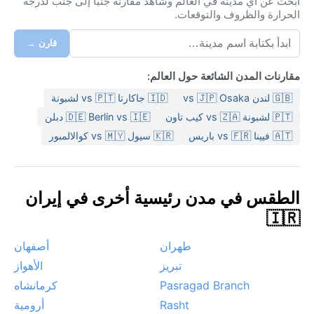
ابحث عن أي مدينة في العالم وشاهد مقارنة جنبًا إلى جنب لدرجة
الحرارة والظروف والتوقعات.
قارن →
مقارنات المدن الشائعة حول العالم:
🇬🇧 لندن vs 🇯🇵 Osaka
🇮🇩 جاكارتا vs 🇵🇹 لشبونة
🇵🇹 لشبونة vs 🇿🇦 كيب تاون
🇩🇪 Berlin vs 🇮🇪 دبلن
🇦🇹 فيينا vs 🇫🇷 باريس
🇰🇷 سيول vs 🇲🇾 كوالالمبور
الطقس في مدن رئيسية أخرى في إيران
🇮🇷
طهران
أصفهان
تبريز
الأهواز
Pasragad Branch
كرمانشاه
Rasht
أرومية