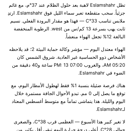
تظل Eslamshahr لاهبة بعد حلول الظلام عند 37°م، مع غائم
جزئياً. سحب متقطعة تعبر سماء الليل فوق Eslamshahr. ارتدِ
ملابس تناسب 33°C — فهذا هو مقدار البرودة الفعلي. نسيم
ثابت يهب بسرعة 13 كم/س من west. الرطوبة المنخفضة
البالغة 12% تجعل الهواء منعشاً.
الهواء معتدل اليوم — مؤشر وكالة حماية البيئة 2؛ قد يلاحظه
الأشخاص ذوو الحساسية غير العادية. شروق الشمس كان
05:20 AM، والغروب 07:00 PM: 13 ساعة و40 دقيقة من
الضوء في Eslamshahr.
هناك فرصة ضئيلة بنسبة 1% فقط لهطول الأمطار اليوم، مع
توقع ما يصل إلى 0 مم. تبدو الأحوال الجافة مستمرة خلال
اليوم والليلة. هذا يتماشى تماماً مع متوسط أغسطس المعتاد
لـEslamshahr.
لا تغير كبير هذا الأسبوع — العظمى قرب 38°C، والصغرى
حوالي 28°C. أعلى درجة حرارة اليوم تبقى أقل بكثير من