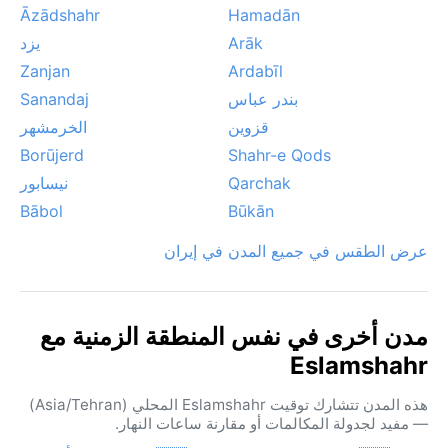
Āzādshahr
Hamadān
Arāk
يزد
Zanjan
Ardabīl
بندر عباس
Sanandaj
قزوين
الخرمشهر
Borūjerd
Shahr-e Qods
Qarchak
نيسابور
Bābol
Būkān
عرض الطقس في جميع المدن في إيران
مدن أخرى في نفس المنطقة الزمنية مع
Eslamshahr
هذه المدن تتشارك توقيت Eslamshahr المحلي (Asia/Tehran)
— مفيد لجدولة المكالمات أو مقارنة ساعات النهار.